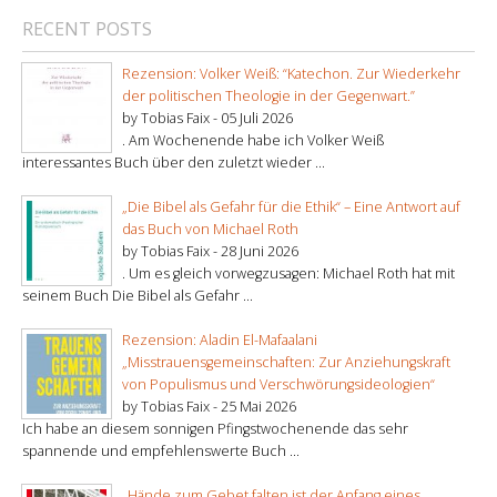
RECENT POSTS
Rezension: Volker Weiß: “Katechon. Zur Wiederkehr
der politischen Theologie in der Gegenwart.”
by Tobias Faix -
05 Juli 2026
. Am Wochenende habe ich Volker Weiß
interessantes Buch über den zuletzt wieder ...
„Die Bibel als Gefahr für die Ethik“ – Eine Antwort auf
das Buch von Michael Roth
by Tobias Faix -
28 Juni 2026
. Um es gleich vorwegzusagen: Michael Roth hat mit
seinem Buch Die Bibel als Gefahr ...
Rezension: Aladin El-Mafaalani
„Misstrauensgemeinschaften: Zur Anziehungskraft
von Populismus und Verschwörungsideologien“
by Tobias Faix -
25 Mai 2026
Ich habe an diesem sonnigen Pfingstwochenende das sehr
spannende und empfehlenswerte Buch ...
„Hände zum Gebet falten ist der Anfang eines