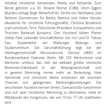
Initiative christlicher Gemeinden, Werke und Verbände. Zum
Beirat gehören u.a. Dr. Roland Werner (CVJM), Ulrich Eggers
(Bundes-Verlag), Birgit Winterhoff (Ev. Kirche von Westfalen), Axel
Nehlsen (Gemeinsam für Berlin), Martina und Volker Kessler
(Akademie für christliche Führungskräfte), Christina Brudereck
(cvjm-emotion), Timo Plutschinski (Präsident Europartners) und
Thorsten Riewesell (Jumpers). Den Vorstand bilden Pfarrer
Stefan Pahl, Leitender Geschäftsführer von mc² und Dr. Tobias
Faix, Studienleiter am Marburger Bildungs- und
Studienzentrum. Die Geschäftsführung liegt bei der
Arbeitsgemeinschaft Missionarische Dienste (AMD) im
Bundesverband Diakonie, Berlin. Mit 233 Mentorinnen und
Mentoren umfasst das cMn die weltweit größte christliche
Mentoren-Datenbank. In der Bildungslandschaft und
in gewinnt Mentoring immer mehr an Bedeutung. Viele
Gemeinde und christliche Werke entdecken die enormen
Chancen von gelingenden Mentoringbeziehungen. Die
verschieden Facetten kennen lernen, Dankanstöße bekommen
und sich über christliches Mentoring zu informieren, steht im
Mittelpunkt des Kongresses, der von 10 bis 17 Uhr stattfinden
wird.