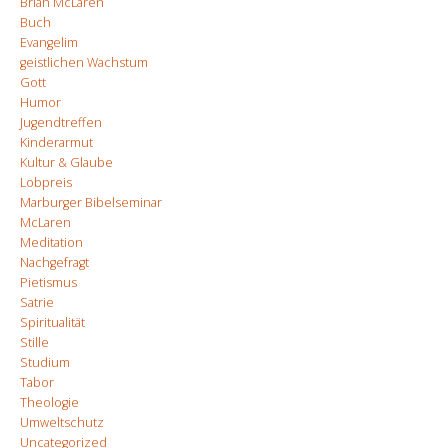
Brian McLaren
Buch
Evangelim
geistlichen Wachstum
Gott
Humor
Jugendtreffen
Kinderarmut
Kultur & Glaube
Lobpreis
Marburger Bibelseminar
McLaren
Meditation
Nachgefragt
Pietismus
Satrie
Spiritualität
Stille
Studium
Tabor
Theologie
Umweltschutz
Uncategorized