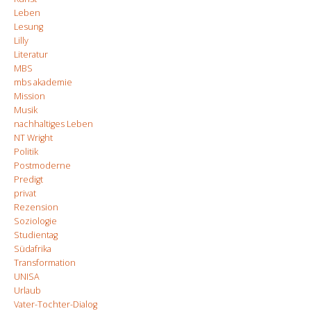
Leben
Lesung
Lilly
Literatur
MBS
mbs akademie
Mission
Musik
nachhaltiges Leben
NT Wright
Politik
Postmoderne
Predigt
privat
Rezension
Soziologie
Studientag
Südafrika
Transformation
UNISA
Urlaub
Vater-Tochter-Dialog