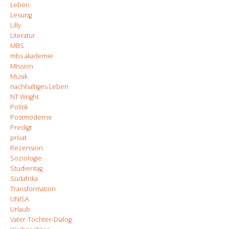
Leben
Lesung
Lilly
Literatur
MBS
mbs akademie
Mission
Musik
nachhaltiges Leben
NT Wright
Politik
Postmoderne
Predigt
privat
Rezension
Soziologie
Studientag
Südafrika
Transformation
UNISA
Urlaub
Vater-Tochter-Dialog