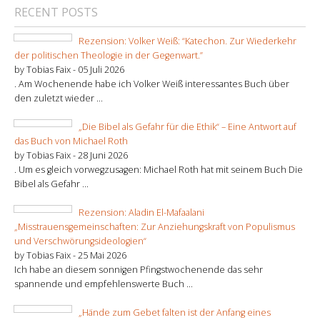
RECENT POSTS
Rezension: Volker Weiß: “Katechon. Zur Wiederkehr
der politischen Theologie in der Gegenwart.”
by Tobias Faix -
05 Juli 2026
. Am Wochenende habe ich Volker Weiß interessantes Buch über
den zuletzt wieder ...
„Die Bibel als Gefahr für die Ethik“ – Eine Antwort auf
das Buch von Michael Roth
by Tobias Faix -
28 Juni 2026
. Um es gleich vorwegzusagen: Michael Roth hat mit seinem Buch Die
Bibel als Gefahr ...
Rezension: Aladin El-Mafaalani
„Misstrauensgemeinschaften: Zur Anziehungskraft von Populismus
und Verschwörungsideologien“
by Tobias Faix -
25 Mai 2026
Ich habe an diesem sonnigen Pfingstwochenende das sehr
spannende und empfehlenswerte Buch ...
„Hände zum Gebet falten ist der Anfang eines