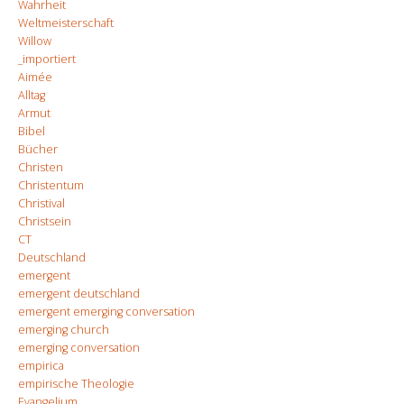
Wahrheit
Weltmeisterschaft
Willow
_importiert
Aimée
Alltag
Armut
Bibel
Bücher
Christen
Christentum
Christival
Christsein
CT
Deutschland
emergent
emergent deutschland
emergent emerging conversation
emerging church
emerging conversation
empirica
empirische Theologie
Evangelium