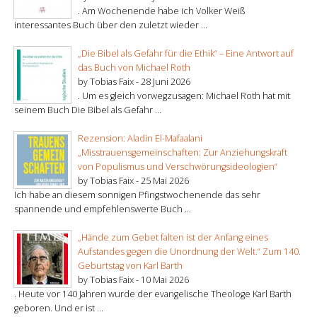
. Am Wochenende habe ich Volker Weiß
interessantes Buch über den zuletzt wieder ...
„Die Bibel als Gefahr für die Ethik“ – Eine Antwort auf
das Buch von Michael Roth
by Tobias Faix -
28 Juni 2026
. Um es gleich vorwegzusagen: Michael Roth hat mit
seinem Buch Die Bibel als Gefahr ...
Rezension: Aladin El-Mafaalani
„Misstrauensgemeinschaften: Zur Anziehungskraft
von Populismus und Verschwörungsideologien“
by Tobias Faix -
25 Mai 2026
Ich habe an diesem sonnigen Pfingstwochenende das sehr
spannende und empfehlenswerte Buch ...
„Hände zum Gebet falten ist der Anfang eines
Aufstandes gegen die Unordnung der Welt.“ Zum 140.
Geburtstag von Karl Barth
by Tobias Faix -
10 Mai 2026
. Heute vor 140 Jahren wurde der evangelische Theologe Karl Barth
geboren. Und er ist ...