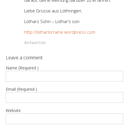
darauf, deine Meinung darüber zu erfahren.
Liebe Grüsse aus Lothringen.
Lothars Sohn – Lothar’s son
http://lotharlorraine.wordpress.com
Antworten
Leave a comment
Name (Required )
Email (Required )
Website