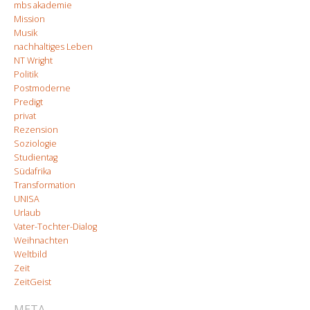
mbs akademie
Mission
Musik
nachhaltiges Leben
NT Wright
Politik
Postmoderne
Predigt
privat
Rezension
Soziologie
Studientag
Südafrika
Transformation
UNISA
Urlaub
Vater-Tochter-Dialog
Weihnachten
Weltbild
Zeit
ZeitGeist
META