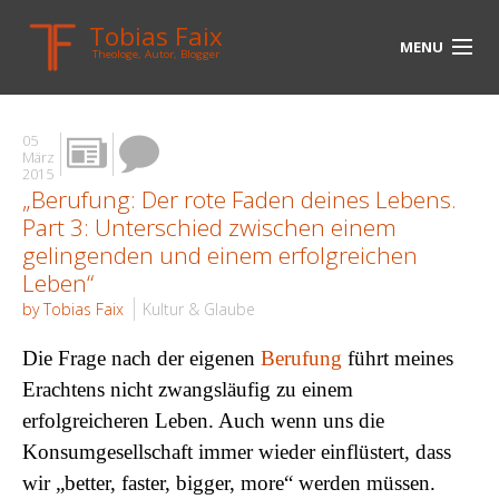
Tobias Faix
MENU
Theologe, Autor, Blogger
HOME
05
BLOG
März
2015
„Berufung: Der rote Faden deines Lebens.
BIOGRAPHIE
Part 3: Unterschied zwischen einem
BÜCHER
gelingenden und einem erfolgreichen
Leben“
UNTERWEGS
by Tobias Faix
Kultur & Glaube
MEDIEN
Die Frage nach der eigenen
Berufung
führt meines
Erachtens nicht zwangsläufig zu einem
KONTAKT
erfolgreicheren Leben. Auch wenn uns die
LINKS
Konsumgesellschaft immer wieder einflüstert, dass
wir „better, faster, bigger, more“ werden müssen.