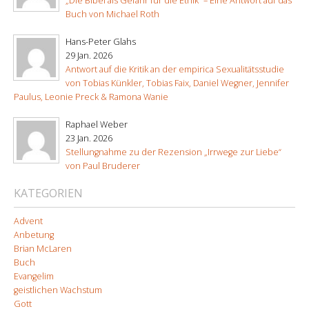
„Die Bibel als Gefahr für die Ethik“ – Eine Antwort auf das
Buch von Michael Roth
Hans-Peter Glahs
29 Jan. 2026
Antwort auf die Kritik an der empirica Sexualitätsstudie
von Tobias Künkler, Tobias Faix, Daniel Wegner, Jennifer
Paulus, Leonie Preck & Ramona Wanie
Raphael Weber
23 Jan. 2026
Stellungnahme zu der Rezension „Irrwege zur Liebe“
von Paul Bruderer
KATEGORIEN
Advent
Anbetung
Brian McLaren
Buch
Evangelim
geistlichen Wachstum
Gott