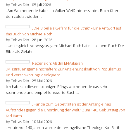
by Tobias Faix -
05 Juli 2026
. Am Wochenende habe ich Volker Weiß interessantes Buch über
den zuletzt wieder ...
„Die Bibel als Gefahr für die Ethik“ – Eine Antwort auf
das Buch von Michael Roth
by Tobias Faix -
28 Juni 2026
. Um es gleich vorwegzusagen: Michael Roth hat mit seinem Buch Die
Bibel als Gefahr ...
Rezension: Aladin El-Mafaalani
„Misstrauensgemeinschaften: Zur Anziehungskraft von Populismus
und Verschwörungsideologien“
by Tobias Faix -
25 Mai 2026
Ich habe an diesem sonnigen Pfingstwochenende das sehr
spannende und empfehlenswerte Buch ...
„Hände zum Gebet falten ist der Anfang eines
Aufstandes gegen die Unordnung der Welt.“ Zum 140. Geburtstag von
Karl Barth
by Tobias Faix -
10 Mai 2026
. Heute vor 140 Jahren wurde der evangelische Theologe Karl Barth