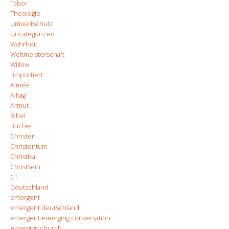
Tabor
Theologie
Umweltschutz
Uncategorized
Wahrheit
Weltmeisterschaft
Willow
_importiert
Aimée
Alltag
Armut
Bibel
Bücher
Christen
Christentum
Christival
Christsein
CT
Deutschland
emergent
emergent deutschland
emergent emerging conversation
emerging church