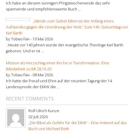
Ich habe an diesem sonnigen Pfingstwochenende das sehr
spannende und empfehlenswerte Buch ...
„Hände zum Gebet falten ist der Anfang eines
Aufstandes gegen die Unordnung der Welt.“ Zum 140. Geburtstag von
Karl Barth
by Tobias Faix -
10 Mai 2026
. Heute vor 140 Jahren wurde der evangelische Theologe Karl Barth
geboren. Und er ist ...
Mission als Herzschlag einer Kirche in Transformation. Eine
Bibelarbeit zu Mt 28,16-20
by Tobias Faix -
08 Mai 2026
Ich hatte die Freud und Ehre auf der neunten Tagung der 14.
Landessynode der EKKW die ...
RECENT COMMENTS
Rolf-Ulrich Kunze
02 Juli 2026
„Die Bibel als Gefahr für die Ethik“ – Eine Antwort auf das
Buch von Michael Roth