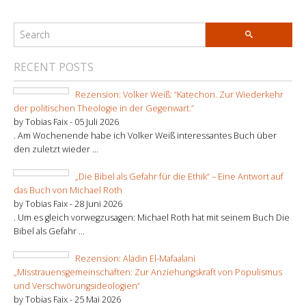
RECENT POSTS
Rezension: Volker Weiß: “Katechon. Zur Wiederkehr
der politischen Theologie in der Gegenwart.”
by Tobias Faix -
05 Juli 2026
. Am Wochenende habe ich Volker Weiß interessantes Buch über
den zuletzt wieder ...
„Die Bibel als Gefahr für die Ethik“ – Eine Antwort auf
das Buch von Michael Roth
by Tobias Faix -
28 Juni 2026
. Um es gleich vorwegzusagen: Michael Roth hat mit seinem Buch Die
Bibel als Gefahr ...
Rezension: Aladin El-Mafaalani
„Misstrauensgemeinschaften: Zur Anziehungskraft von Populismus
und Verschwörungsideologien“
by Tobias Faix -
25 Mai 2026