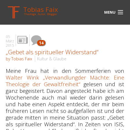
Tobias Faix
MENU
Theologe, Autor, Blogger
HOME
05
BLOG
März
14
2015
„Gebet als spiritueller Widerstand“
BIOGRAPHIE
by Tobias Faix
Kultur & Glaube
BÜCHER
Meine Frau hat in den Sommerferien von
Walter Wink „Verwandlungder Mächte: Eine
UNTERWEGS
Theologie der Gewaltfreiheit“
gelesen und ist
MEDIEN
ganz begeistert. Davon angesteckt habe ich am
Wochenende auch mal wieder darin gelesen
KONTAKT
und habe einen Aspekt entdeckt, der mir beim
früheren Lesen nicht so aufgefallen ist und der
LINKS
gerade mitten in meine Situation passt: „Gebet
als spiritueller Widerstand“. In Zeiten von ISIS,