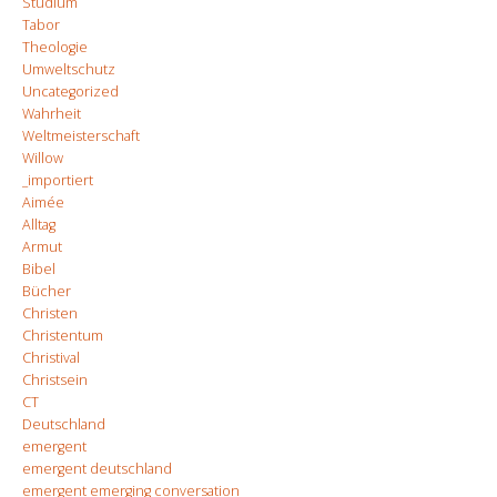
Studium
Tabor
Theologie
Umweltschutz
Uncategorized
Wahrheit
Weltmeisterschaft
Willow
_importiert
Aimée
Alltag
Armut
Bibel
Bücher
Christen
Christentum
Christival
Christsein
CT
Deutschland
emergent
emergent deutschland
emergent emerging conversation