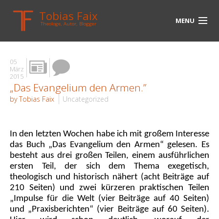
Tobias Faix
MENU
Theologe, Autor, Blogger
HOME
05
BLOG
März
2015
„Das Evangelium den Armen.”
BIOGRAPHIE
by Tobias Faix
Uncategorized
BÜCHER
UNTERWEGS
In den letzten Wochen habe ich mit großem Interesse
das Buch „Das Evangelium den Armen“ gelesen. Es
MEDIEN
besteht aus drei großen Teilen, einem ausführlichen
ersten Teil, der sich dem Thema exegetisch,
KONTAKT
theologisch und historisch nähert (acht Beiträge auf
210 Seiten) und zwei kürzeren praktischen Teilen
LINKS
„Impulse für die Welt (vier Beiträge auf 40 Seiten)
und „Praxisberichten“ (vier Beiträge auf 60 Seiten).