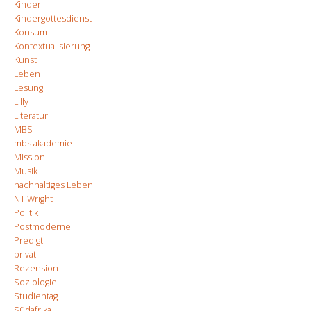
Kinder
Kindergottesdienst
Konsum
Kontextualisierung
Kunst
Leben
Lesung
Lilly
Literatur
MBS
mbs akademie
Mission
Musik
nachhaltiges Leben
NT Wright
Politik
Postmoderne
Predigt
privat
Rezension
Soziologie
Studientag
Südafrika