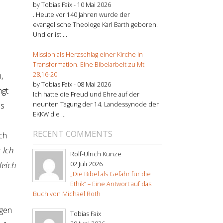
by Tobias Faix -
10 Mai 2026
. Heute vor 140 Jahren wurde der
evangelische Theologe Karl Barth geboren.
Und er ist ...
Mission als Herzschlag einer Kirche in
Transformation. Eine Bibelarbeit zu Mt
,
28,16-20
by Tobias Faix -
08 Mai 2026
ngt
Ich hatte die Freud und Ehre auf der
es
neunten Tagung der 14. Landessynode der
EKKW die ...
RECENT COMMENTS
ch
 Ich
Rolf-Ulrich Kunze
leich
02 Juli 2026
„Die Bibel als Gefahr für die
Ethik“ – Eine Antwort auf das
Buch von Michael Roth
ngen
Tobias Faix