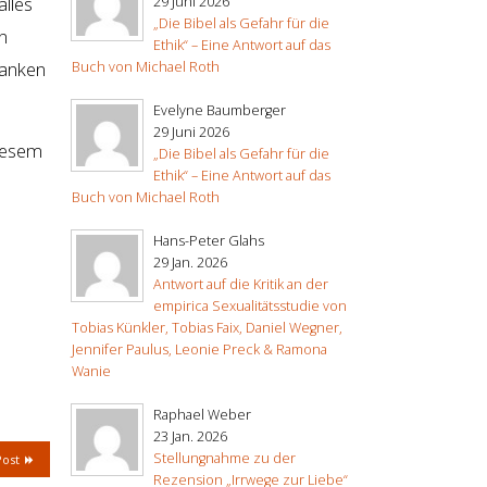
alles
29 Juni 2026
„Die Bibel als Gefahr für die
n
Ethik“ – Eine Antwort auf das
danken
Buch von Michael Roth
Evelyne Baumberger
29 Juni 2026
diesem
„Die Bibel als Gefahr für die
Ethik“ – Eine Antwort auf das
Buch von Michael Roth
Hans-Peter Glahs
29 Jan. 2026
Antwort auf die Kritik an der
empirica Sexualitätsstudie von
Tobias Künkler, Tobias Faix, Daniel Wegner,
Jennifer Paulus, Leonie Preck & Ramona
Wanie
Raphael Weber
23 Jan. 2026
Stellungnahme zu der
Post
Rezension „Irrwege zur Liebe“