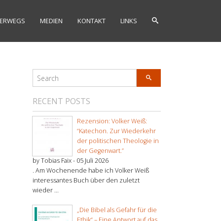
ERWEGS
MEDIEN
KONTAKT
LINKS
RECENT POSTS
Rezension: Volker Weiß:
“Katechon. Zur Wiederkehr
der politischen Theologie in
der Gegenwart.”
by Tobias Faix -
05 Juli 2026
. Am Wochenende habe ich Volker Weiß
interessantes Buch über den zuletzt
wieder ...
„Die Bibel als Gefahr für die
Ethik“ – Eine Antwort auf das