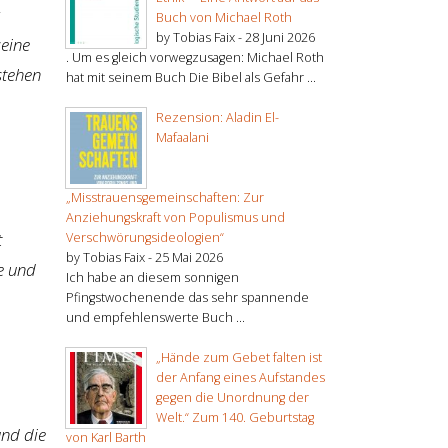
Buch von Michael Roth
by Tobias Faix -
28 Juni 2026
seine
. Um es gleich vorwegzusagen: Michael Roth
stehen
hat mit seinem Buch Die Bibel als Gefahr ...
Rezension: Aladin El-
Mafaalani
„Misstrauensgemeinschaften: Zur
Anziehungskraft von Populismus und
t
Verschwörungsideologien“
by Tobias Faix -
25 Mai 2026
te und
Ich habe an diesem sonnigen
Pfingstwochenende das sehr spannende
und empfehlenswerte Buch ...
„Hände zum Gebet falten ist
der Anfang eines Aufstandes
gegen die Unordnung der
Welt.“ Zum 140. Geburtstag
und die
von Karl Barth