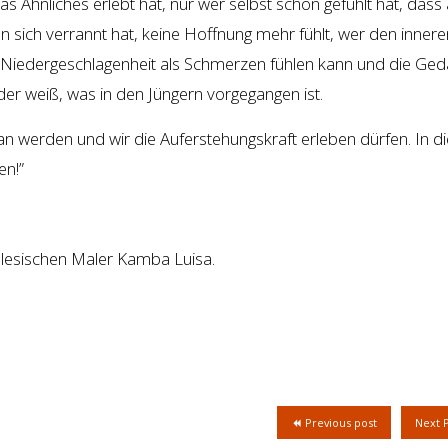
s Ähnliches erlebt hat, nur wer selbst schon gefühlt hat, dass 
 sich verrannt hat, keine Hoffnung mehr fühlt, wer den innere
 Niedergeschlagenheit als Schmerzen fühlen kann und die Ge
er weiß, was in den Jüngern vorgegangen ist.
an werden und wir die Auferstehungskraft erleben dürfen. In 
en!”
olesischen Maler Kamba Luisa.
Previous post
Next 