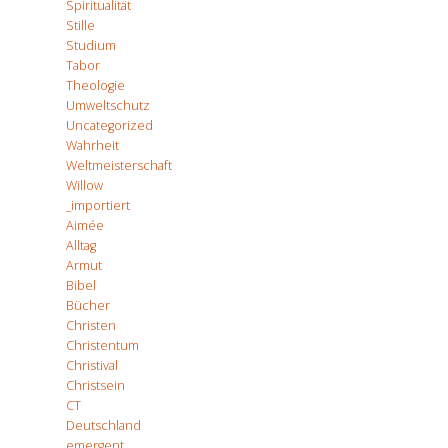
Spiritualität
Stille
Studium
Tabor
Theologie
Umweltschutz
Uncategorized
Wahrheit
Weltmeisterschaft
Willow
_importiert
Aimée
Alltag
Armut
Bibel
Bücher
Christen
Christentum
Christival
Christsein
CT
Deutschland
emergent