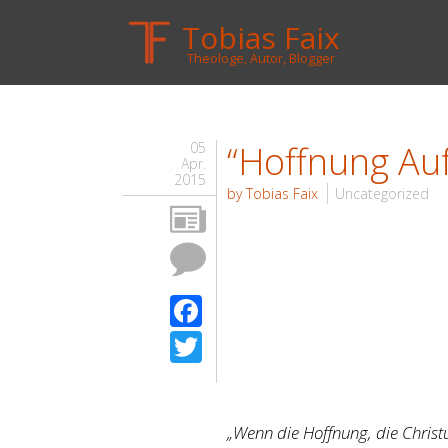
Tobias Faix
Theologe, Autor, Blogger
“Hoffnung Au
05
Apr.
2015
by Tobias Faix
Uncategorized
Facebook
Twitter
„Wenn die Hoffnung, die Christu