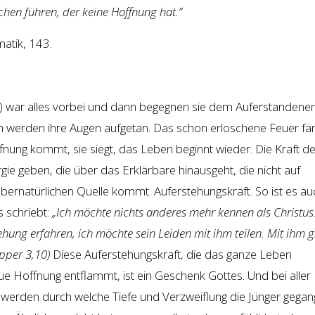
hen führen, der keine Hoffnung hat.”
matik, 143.
) war alles vorbei und dann begegnen sie dem Auferstandenen
ich werden ihre Augen aufgetan. Das schon erloschene Feuer fä
fnung kommt, sie siegt, das Leben beginnt wieder. Die Kraft d
e geben, die über das Erklärbare hinausgeht, die nicht auf
übernatürlichen Quelle kommt. Auferstehungskraft. So ist es au
s schriebt:
„Ich möchte nichts anderes mehr kennen als Christus:
ehung erfahren, ich möchte sein Leiden mit ihm teilen. Mit ihm g
pper 3,10)
Diese Auferstehungskraft, die das ganze Leben
e Hoffnung entflammt, ist ein Geschenk Gottes. Und bei aller
 werden durch welche Tiefe und Verzweiflung die Jünger gega