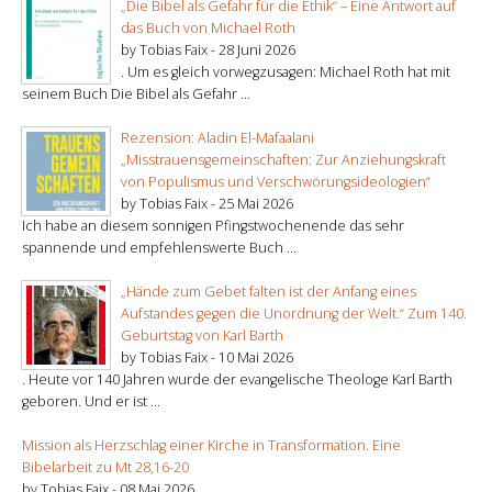
„Die Bibel als Gefahr für die Ethik“ – Eine Antwort auf
das Buch von Michael Roth
by Tobias Faix -
28 Juni 2026
. Um es gleich vorwegzusagen: Michael Roth hat mit
seinem Buch Die Bibel als Gefahr ...
Rezension: Aladin El-Mafaalani
„Misstrauensgemeinschaften: Zur Anziehungskraft
von Populismus und Verschwörungsideologien“
by Tobias Faix -
25 Mai 2026
Ich habe an diesem sonnigen Pfingstwochenende das sehr
spannende und empfehlenswerte Buch ...
„Hände zum Gebet falten ist der Anfang eines
Aufstandes gegen die Unordnung der Welt.“ Zum 140.
Geburtstag von Karl Barth
by Tobias Faix -
10 Mai 2026
. Heute vor 140 Jahren wurde der evangelische Theologe Karl Barth
geboren. Und er ist ...
Mission als Herzschlag einer Kirche in Transformation. Eine
Bibelarbeit zu Mt 28,16-20
by Tobias Faix -
08 Mai 2026