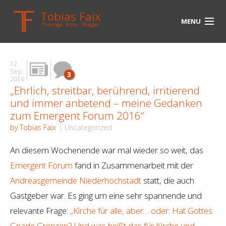
Tobias Faix
MENU
Theologe, Autor, Blogger
HOME
12
BLOG
Sep.
3
2016
„Ehrlich, streitbar, berührend, irritierend
BIOGRAPHIE
und immer anbetend – meine Gedanken
BÜCHER
zum Emergent Forum 2016“
by Tobias Faix
Uncategorized
UNTERWEGS
An diesem Wochenende war mal wieder so weit, das
MEDIEN
Emergent Forum
fand in Zusammenarbeit mit der
KONTAKT
Andreasgemeinde Niederhöchstadt
statt, die auch
Gastgeber war. Es ging um eine sehr spannende und
LINKS
relevante Frage:
„Kirche für alle, aber… oder: Hat Gottes
Gnade Grenzen? Und was heißt das für Kirche und