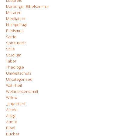
Lobpreis
Marburger Bibelseminar
McLaren
Meditation
Nachgefragt
Pietismus
Satrie
Spiritualität
Stille
Studium
Tabor
Theologie
Umweltschutz
Uncategorized
Wahrheit
Weltmeisterschaft
Willow
_importiert
Aimée
Alltag
Armut
Bibel
Bücher