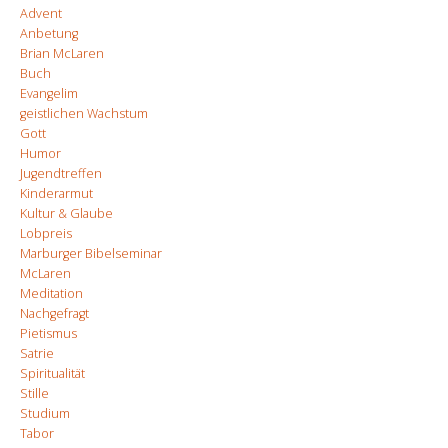
Advent
Anbetung
Brian McLaren
Buch
Evangelim
geistlichen Wachstum
Gott
Humor
Jugendtreffen
Kinderarmut
Kultur & Glaube
Lobpreis
Marburger Bibelseminar
McLaren
Meditation
Nachgefragt
Pietismus
Satrie
Spiritualität
Stille
Studium
Tabor