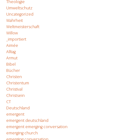
Theologie
Umweltschutz
Uncategorized
Wahrheit
Weltmeisterschaft
Willow
_importiert
Aimée
Alltag
Armut
Bibel
Bücher
Christen
Christentum
Christival
Christsein
CT
Deutschland
emergent
emergent deutschland
emergent emerging conversation
emerging church
emerging conversation