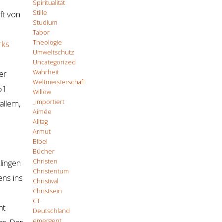
Spiritualität
Stille
ft von
Studium
Tabor
Theologie
rks
Umweltschutz
Uncategorized
Wahrheit
er
Weltmeisterschaft
61
Willow
_importiert
allem,
Aimée
Alltag
Armut
Bibel
Bücher
Christen
lingen
Christentum
ens ins
Christival
Christsein
CT
ht
Deutschland
emergent