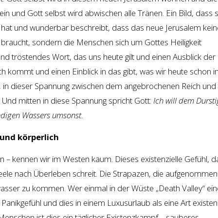
in und Gott selbst wird abwischen alle Tränen. Ein Bild, dass
 hat und wunderbar beschreibt, dass das neue Jerusalem kein
raucht, sondern die Menschen sich um Gottes Heiligkeit
nd tröstendes Wort, das uns heute gilt und einen Ausblick der
h kommt und einen Einblick in das gibt, was wir heute schon i
, in dieser Spannung zwischen dem angebrochenen Reich und
. Und mitten in diese Spannung spricht Gott:
Ich will dem Durst
ndigen Wassers umsonst.
 und körperlich
inn – kennen wir im Westen kaum. Dieses existenzielle Gefühl, d
eele nach Überleben schreit. Die Strapazen, die aufgenommen
sser zu kommen. Wer einmal in der Wüste „Death Valley“ ein
Panikgefühl und dies in einem Luxusurlaub als eine Art existenz
 Menschen ist dies ein täglicher Existenzkampf – sauberes