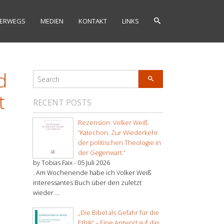
ERWEGS
MEDIEN
KONTAKT
LINKS
d
t
RECENT POSTS
Rezension: Volker Weiß:
“Katechon. Zur Wiederkehr
der politischen Theologie in
der Gegenwart.”
by Tobias Faix -
05 Juli 2026
. Am Wochenende habe ich Volker Weiß
interessantes Buch über den zuletzt
wieder ...
„Die Bibel als Gefahr für die
Ethik“ – Eine Antwort auf das