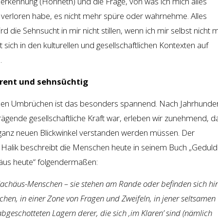
nerkennung (Honneth) und die Frage, von was ich mich alles
verloren habe, es nicht mehr spüre oder wahrnehme. Alles
rd die Sehnsucht in mir nicht stillen, wenn ich mir selbst nicht 
 sich in den kulturellen und gesellschaftlichen Kontexten auf
.
ferent und sehnsüchtig
ichen Umbrüchen ist das besonders spannend. Nach Jahrhunder
ägende gesellschaftliche Kraft war, erleben wir zunehmend, d
ganz neuen Blickwinkel verstanden werden müssen. Der
Halik beschreibt die Menschen heute in seinem Buch „Geduld
häus heute“ folgendermaßen:
Zachäus-Menschen – sie stehen am Rande oder befinden sich hin
chen, in einer Zone von Fragen und Zweifeln, in jener seltsamen
bgeschotteten Lagern derer, die sich ‚im Klaren’ sind (nämlich