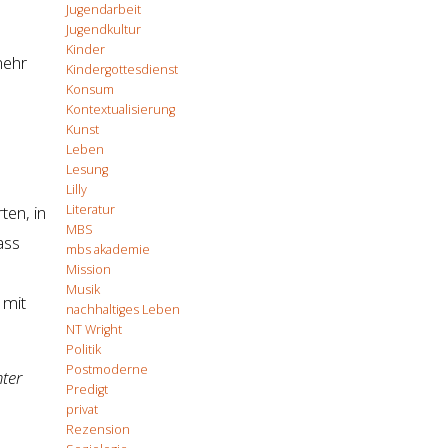
Jugendarbeit
Jugendkultur
Kinder
mehr
Kindergottesdienst
Konsum
Kontextualisierung
Kunst
Leben
Lesung
Lilly
Literatur
ten, in
MBS
ass
mbs akademie
Mission
Musik
 mit
nachhaltiges Leben
NT Wright
Politik
Postmoderne
ter
Predigt
privat
Rezension