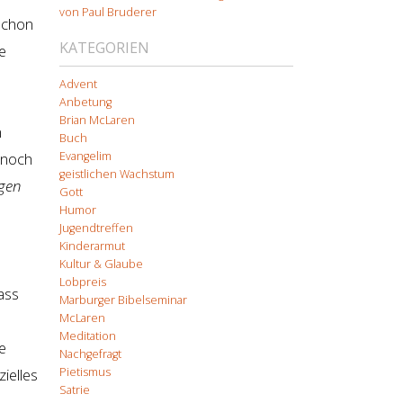
von Paul Bruderer
 schon
KATEGORIEN
e
Advent
Anbetung
Brian McLaren
n
Buch
Evangelim
 noch
geistlichen Wachstum
igen
Gott
Humor
Jugendtreffen
Kinderarmut
Kultur & Glaube
Lobpreis
ass
Marburger Bibelseminar
McLaren
Meditation
e
Nachgefragt
Pietismus
ielles
Satrie