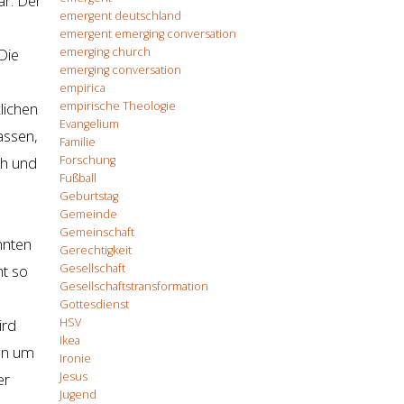
ar. Der
emergent deutschland
emergent emerging conversation
emerging church
Die
emerging conversation
empirica
empirische Theologie
lichen
Evangelium
lassen,
Familie
Forschung
ch und
Fußball
Geburtstag
Gemeinde
Gemeinschaft
hnten
Gerechtigkeit
Gesellschaft
ht so
Gesellschaftstransformation
Gottesdienst
HSV
ird
Ikea
ren um
Ironie
Jesus
er
Jugend