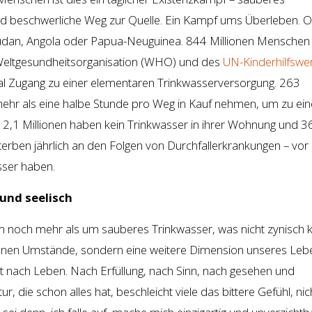
 beschwerliche Weg zur Quelle. Ein Kampf ums Überleben. O
udan, Angola oder Papua-Neuguinea. 844 Millionen Menschen
Weltgesundheitsorganisation (WHO) und des
UN-Kinderhilfswe
al Zugang zu einer elementaren Trinkwasserversorgung. 263
hr als eine halbe Stunde pro Weg in Kauf nehmen, um zu ein
 2,1 Millionen haben kein Trinkwasser in ihrer Wohnung und 3
terben jährlich an den Folgen von Durchfallerkrankungen – vor 
sser haben.
 und seelisch
m noch mehr als um sauberes Trinkwasser, was nicht zynisch k
benen Umstände, sondern eine weitere Dimension unseres Leb
et nach Leben. Nach Erfüllung, nach Sinn, nach gesehen und
r, die schon alles hat, beschleicht viele das bittere Gefühl, nic