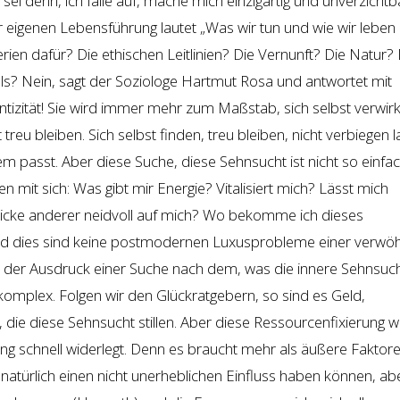
ei denn, ich falle auf, mache mich einzigartig und unverzichtb
 eigenen Lebensführung lautet „Was wir tun und wie wir leben
erien dafür? Die ethischen Leitlinien? Die Vernunft? Die Natur? 
s? Nein, sagt der Soziologe Hartmut Rosa und antwortet mit
entizität! Sie wird immer mehr zum Maßstab, sich selbst verwirk
treu bleiben. Sich selbst finden, treu bleiben, nicht verbiegen 
em passt. Aber diese Suche, diese Sehnsucht ist nicht so einfa
en mit sich: Was gibt mir Energie? Vitalisiert mich? Lässt mich
 Blicke anderer neidvoll auf mich? Wo bekomme ich dieses
nd dies sind keine postmodernen Luxusprobleme einer verwö
t der Ausdruck einer Suche nach dem, was die innere Sehnsuc
 komplex. Folgen wir den Glückratgebern, so sind es Geld,
die diese Sehnsucht stillen. Aber diese Ressourcenfixierung w
ung schnell widerlegt. Denn es braucht mehr als äußere Fakto
e natürlich einen nicht unerheblichen Einfluss haben können, ab