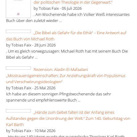
der politischen Theologie in der Gegenwart.”
by Tobias Faix -
05 Juli 2026
. Am Wochenende habe ich Volker Weiß interessantes
Buch über den zuletzt wieder ...
„Die Bibel als Gefahr für die Ethik“ – Eine Antwort auf
das Buch von Michael Roth
by Tobias Faix -
28 Juni 2026
. Um es gleich vorwegzusagen: Michael Roth hat mit seinem Buch Die
Bibel als Gefahr ...
Rezension: Aladin El-Mafaalani
„Misstrauensgemeinschaften: Zur Anziehungskraft von Populismus
und Verschwörungsideologien“
by Tobias Faix -
25 Mai 2026
Ich habe an diesem sonnigen Pfingstwochenende das sehr
spannende und empfehlenswerte Buch ...
„Hände zum Gebet falten ist der Anfang eines
Aufstandes gegen die Unordnung der Welt.“ Zum 140. Geburtstag von
Karl Barth
by Tobias Faix -
10 Mai 2026
. Heute vor 140 Jahren wurde der evangelische Theologe Karl Barth