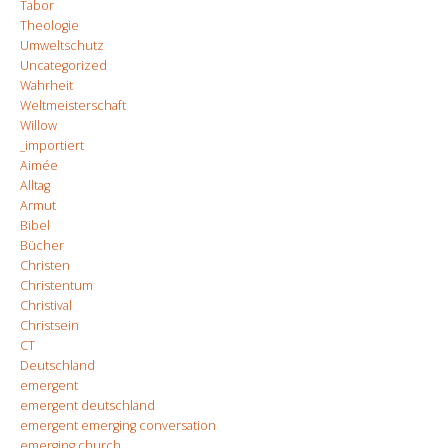
Tabor
Theologie
Umweltschutz
Uncategorized
Wahrheit
Weltmeisterschaft
Willow
_importiert
Aimée
Alltag
Armut
Bibel
Bücher
Christen
Christentum
Christival
Christsein
CT
Deutschland
emergent
emergent deutschland
emergent emerging conversation
emerging church