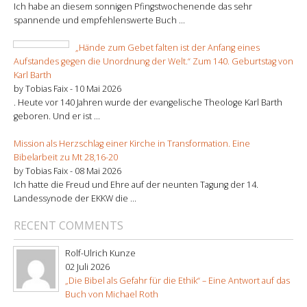
Ich habe an diesem sonnigen Pfingstwochenende das sehr
spannende und empfehlenswerte Buch ...
„Hände zum Gebet falten ist der Anfang eines
Aufstandes gegen die Unordnung der Welt.“ Zum 140. Geburtstag von
Karl Barth
by Tobias Faix -
10 Mai 2026
. Heute vor 140 Jahren wurde der evangelische Theologe Karl Barth
geboren. Und er ist ...
Mission als Herzschlag einer Kirche in Transformation. Eine
Bibelarbeit zu Mt 28,16-20
by Tobias Faix -
08 Mai 2026
Ich hatte die Freud und Ehre auf der neunten Tagung der 14.
Landessynode der EKKW die ...
RECENT COMMENTS
Rolf-Ulrich Kunze
02 Juli 2026
„Die Bibel als Gefahr für die Ethik“ – Eine Antwort auf das
Buch von Michael Roth