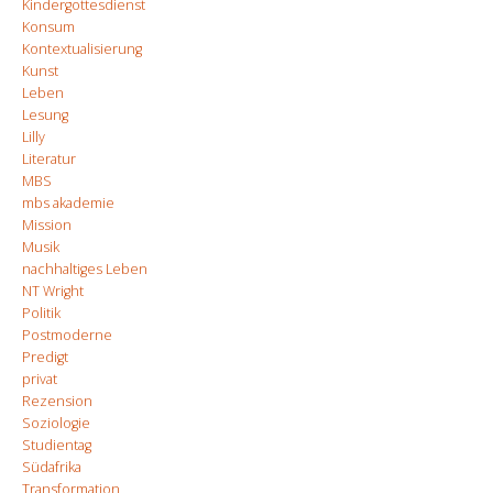
Kindergottesdienst
Konsum
Kontextualisierung
Kunst
Leben
Lesung
Lilly
Literatur
MBS
mbs akademie
Mission
Musik
nachhaltiges Leben
NT Wright
Politik
Postmoderne
Predigt
privat
Rezension
Soziologie
Studientag
Südafrika
Transformation