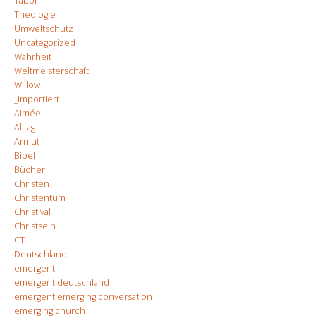
Tabor
Theologie
Umweltschutz
Uncategorized
Wahrheit
Weltmeisterschaft
Willow
_importiert
Aimée
Alltag
Armut
Bibel
Bücher
Christen
Christentum
Christival
Christsein
CT
Deutschland
emergent
emergent deutschland
emergent emerging conversation
emerging church