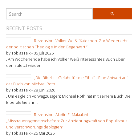
RECENT POSTS
Rezension: Volker Weiß: “Katechon. Zur Wiederkehr
der politischen Theologie in der Gegenwart.”
by Tobias Faix -
05 Juli 2026
. Am Wochenende habe ich Volker Weiß interessantes Buch über
den zuletzt wieder ...
„Die Bibel als Gefahr für die Ethik“ – Eine Antwort auf
das Buch von Michael Roth
by Tobias Faix -
28 Juni 2026
. Um es gleich vorwegzusagen: Michael Roth hat mit seinem Buch Die
Bibel als Gefahr ...
Rezension: Aladin El-Mafaalani
„Misstrauensgemeinschaften: Zur Anziehungskraft von Populismus
und Verschwörungsideologien“
by Tobias Faix -
25 Mai 2026