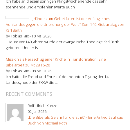
Ich habe an diesem sonnigen Pfingstwochenende das sehr
spannende und empfehlenswerte Buch ...
„Hände zum Gebet falten ist der Anfang eines
Aufstandes gegen die Unordnung der Welt.“ Zum 140. Geburtstag von
Karl Barth
by Tobias Faix -
10 Mai 2026
. Heute vor 140 Jahren wurde der evangelische Theologe Karl Barth
geboren. Und er ist ...
Mission als Herzschlag einer Kirche in Transformation. Eine
Bibelarbeit zu Mt 28,16-20
by Tobias Faix -
08 Mai 2026
Ich hatte die Freud und Ehre auf der neunten Tagung der 14.
Landessynode der EKKW die ...
RECENT COMMENTS
Rolf-Ulrich Kunze
02 Juli 2026
„Die Bibel als Gefahr für die Ethik“ – Eine Antwort auf das
Buch von Michael Roth