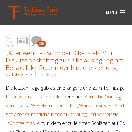
Tobias Faix
MENU
Theologe, Autor, Blogger
HOME
05
BLOG
Nov.
25
2020
„Aber wenn es so in der Bibel steht?“ Ein
BIOGRAPHIE
Diskussionsbeitrag zur Bibelauslegung am
BÜCHER
Beispiel der Rute in der Kindererziehung.
by Tobias Faix
Theologie
UNTERWEGS
Die letzten Tage gab es eine längere und zum Teil hitzige
MEDIEN
Diskussion auf Facebook
über einen
YouTube-Vortrag
KONTAKT
von Joshua Wesely mit dem Titel: „Würde Jesus ein Kind
schlagen? Christliche Kinder Erziehung und wie wir sie
LINKS
“züchtigen” sollen
“, in dem er zu leichten Schlägen auf Po
und Finger in der Kindererziehung aufgefordert hat. Das