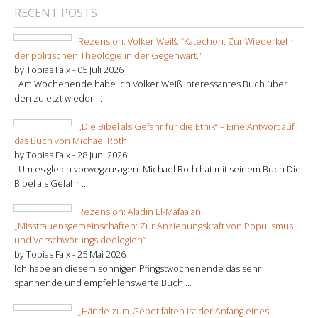
RECENT POSTS
Rezension: Volker Weiß: “Katechon. Zur Wiederkehr
der politischen Theologie in der Gegenwart.”
by Tobias Faix -
05 Juli 2026
. Am Wochenende habe ich Volker Weiß interessantes Buch über
den zuletzt wieder ...
„Die Bibel als Gefahr für die Ethik“ – Eine Antwort auf
das Buch von Michael Roth
by Tobias Faix -
28 Juni 2026
. Um es gleich vorwegzusagen: Michael Roth hat mit seinem Buch Die
Bibel als Gefahr ...
Rezension: Aladin El-Mafaalani
„Misstrauensgemeinschaften: Zur Anziehungskraft von Populismus
und Verschwörungsideologien“
by Tobias Faix -
25 Mai 2026
Ich habe an diesem sonnigen Pfingstwochenende das sehr
spannende und empfehlenswerte Buch ...
„Hände zum Gebet falten ist der Anfang eines