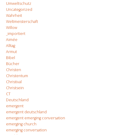
Umweltschutz
Uncategorized
Wahrheit
Weltmeisterschaft
Willow
_importiert
Aimée
Alltag
Armut
Bibel
Bücher
Christen
Christentum
Christival
Christsein
CT
Deutschland
emergent
emergent deutschland
emergent emerging conversation
emerging church
emerging conversation