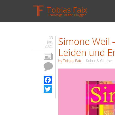
Tobias Faix
Theologe, Autor, Blogger
Simone Weil 
03
Jan.
2026
Leiden und E
by Tobias Faix
Kultur & Glaube
Facebook
Twitter