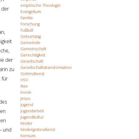
empirische Theologie
k der
Evangelium
Familie
Forschung
Fußball
an,
Geburtstag
igkeit
Gemeinde
Gemeinschaft
uche,
Gerechtigkeit
ie der
Gesellschaft
Gesellschaftstransformation
arin zu
Gottesdienst
 für
HSV
Ikea
Ironie
Jesus
 des
Jugend
ben
Jugendarbeit
Jugendkultur
ben
Kinder
– und
Kindergottesdienst
Konsum