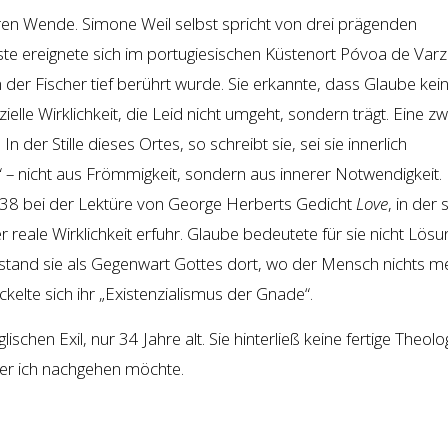
en Wende. Simone Weil selbst spricht von drei prägenden
rste ereignete sich im portugiesischen Küstenort Póvoa de Varz
der Fischer tief berührt wurde. Sie erkannte, dass Glaube kei
ielle Wirklichkeit, die Leid nicht umgeht, sondern trägt. Eine zw
In der Stille dieses Ortes, so schreibt sie, sei sie innerlich
– nicht aus Frömmigkeit, sondern aus innerer Notwendigkeit. 
938 bei der Lektüre von George Herberts Gedicht
Love
, in der 
er reale Wirklichkeit erfuhr. Glaube bedeutete für sie nicht Lösu
stand sie als Gegenwart Gottes dort, wo der Mensch nichts m
kelte sich ihr „Existenzialismus der Gnade“.
chen Exil, nur 34 Jahre alt. Sie hinterließ keine fertige Theolo
der ich nachgehen möchte.