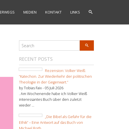
ERWEGS
MEDIEN
KONTAKT
LINKS
RECENT POSTS
Rezension: Volker Weiß:
“Katechon. Zur Wiederkehr der politischen
Theologie in der Gegenwart.”
by Tobias Faix -
05 Juli 2026
. Am Wochenende habe ich Volker Weiß
interessantes Buch über den zuletzt
wieder ...
„Die Bibel als Gefahr für die
Ethik“ – Eine Antwort auf das Buch von
Michael Roth