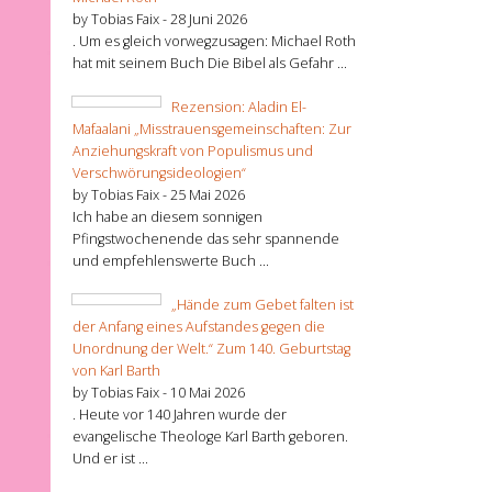
by Tobias Faix -
28 Juni 2026
. Um es gleich vorwegzusagen: Michael Roth
hat mit seinem Buch Die Bibel als Gefahr ...
Rezension: Aladin El-
Mafaalani „Misstrauensgemeinschaften: Zur
Anziehungskraft von Populismus und
Verschwörungsideologien“
by Tobias Faix -
25 Mai 2026
Ich habe an diesem sonnigen
Pfingstwochenende das sehr spannende
und empfehlenswerte Buch ...
„Hände zum Gebet falten ist
der Anfang eines Aufstandes gegen die
Unordnung der Welt.“ Zum 140. Geburtstag
von Karl Barth
by Tobias Faix -
10 Mai 2026
. Heute vor 140 Jahren wurde der
evangelische Theologe Karl Barth geboren.
Und er ist ...