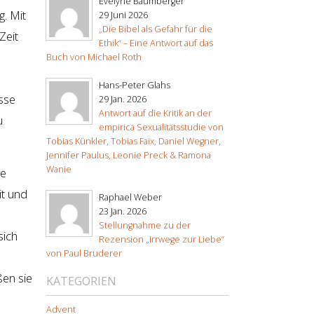
Evelyne Baumberger
. Mit
29 Juni 2026
„Die Bibel als Gefahr für die
Zeit
Ethik“ – Eine Antwort auf das
,
Buch von Michael Roth
Hans-Peter Glahs
sse
29 Jan. 2026
Antwort auf die Kritik an der
u
empirica Sexualitätsstudie von
Tobias Künkler, Tobias Faix, Daniel Wegner,
Jennifer Paulus, Leonie Preck & Ramona
Wanie
re
it und
Raphael Weber
23 Jan. 2026
Stellungnahme zu der
sich
Rezension „Irrwege zur Liebe“
von Paul Bruderer
ßen sie
KATEGORIEN
Advent