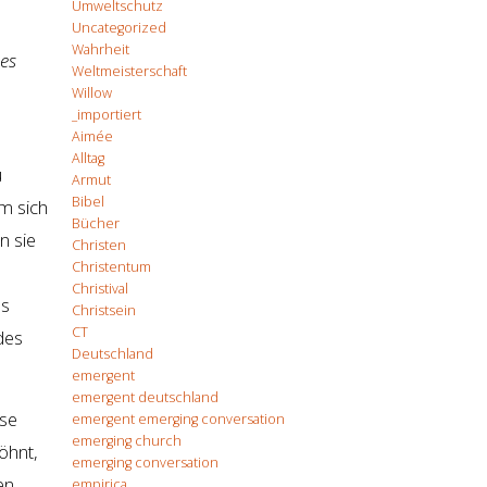
Umweltschutz
Uncategorized
Wahrheit
des
Weltmeisterschaft
Willow
_importiert
Aimée
Alltag
u
Armut
Bibel
em sich
Bücher
n sie
Christen
Christentum
Christival
es
Christsein
CT
des
Deutschland
emergent
emergent deutschland
öse
emergent emerging conversation
emerging church
öhnt,
emerging conversation
en
empirica