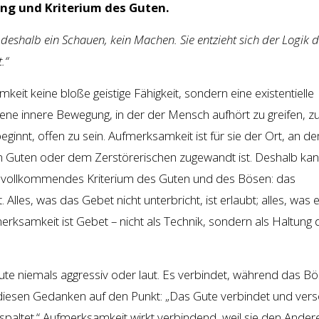
ng und Kriterium des Guten.
 deshalb ein Schauen, kein Machen. Sie entzieht sich der Logik 
.“
eit keine bloße geistige Fähigkeit, sondern eine existentielle
s jene innere Bewegung, in der der Mensch aufhört zu greifen, z
beginnt, offen zu sein. Aufmerksamkeit ist für sie der Ort, an d
m Guten oder dem Zerstörerischen zugewandt ist. Deshalb kan
ges vollkommendes Kriterium des Guten und des Bösen: das
lles, was das Gebet nicht unterbricht, ist erlaubt; alles, was 
merksamkeit ist Gebet – nicht als Technik, sondern als Haltung 
Gute niemals aggressiv oder laut. Es verbindet, während das B
 diesen Gedanken auf den Punkt: „Das Gute verbindet und vers
paltet.“ Aufmerksamkeit wirkt verbindend, weil sie den Ander