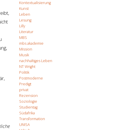
Kontextualisierung
Kunst
eibt,
Leben
Lesung
icht
Lilly
Literatur
MBS
u
mbs akademie
ung,
Mission
Musik
nachhaltiges Leben
NT Wright
Politik
är,
Postmoderne
Predigt
privat
Rezension
Soziologie
Studientag
Südafrika
Transformation
UNISA
zliche