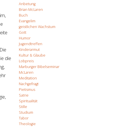
Anbetung
Brian McLaren
im,
Buch
Evangelim
ne
geistlichen Wachstum
eite
Gott
Humor
Jugendtreffen
Die
Kinderarmut
Kultur & Glaube
sie die
Lobpreis
ng,
Marburger Bibelseminar
McLaren
ehr
Meditation
Nachgefragt
Pietismus
Satrie
gie,
Spiritualität
Stille
Studium
Tabor
Theologie