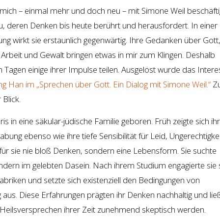
mich – einmal mehr und doch neu – mit Simone Weil beschäftig
, deren Denken bis heute berührt und herausfordert. In einer 
ng wirkt sie erstaunlich gegenwärtig. Ihre Gedanken über Gott
Arbeit und Gewalt bringen etwas in mir zum Klingen. Deshalb
agen einige ihrer Impulse teilen. Ausgelöst wurde das Intere
g Han im „Sprechen über Gott. Ein Dialog mit Simone Weil.“
Z
 Blick.
s in eine säkular-jüdische Familie geboren. Früh zeigte sich ih
bung ebenso wie ihre tiefe Sensibilität für Leid, Ungerechtigke
für sie nie bloß Denken, sondern eine Lebensform. Sie suchte
ondern im gelebten Dasein. Nach ihrem Studium engagierte sie 
in Fabriken und setzte sich existenziell den Bedingungen von
us. Diese Erfahrungen prägten ihr Denken nachhaltig und lie
Heilsversprechen ihrer Zeit zunehmend skeptisch werden.