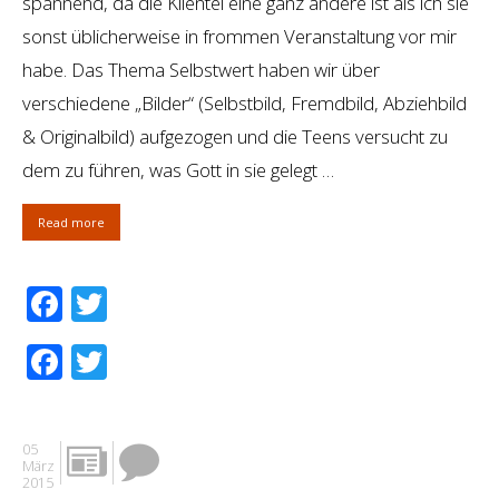
spannend, da die Klientel eine ganz andere ist als ich sie
sonst üblicherweise in frommen Veranstaltung vor mir
habe. Das Thema Selbstwert haben wir über
verschiedene „Bilder“ (Selbstbild, Fremdbild, Abziehbild
& Originalbild) aufgezogen und die Teens versucht zu
dem zu führen, was Gott in sie gelegt …
Read more
Facebook
Twitter
Facebook
Twitter
05
März
2015