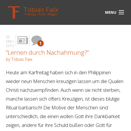
Tobias Faix
MENU
Theologe, Autor, Blogger
HOME
05
BLOG
März
1
2015
“Lernen durch Nachahmung?”
BIOGRAPHIE
by Tobias Faix
BÜCHER
Heute am Karfreitag haben sich in den Philippinen
UNTERWEGS
wieder neun Menschen kreuzigen lassen um die Qualen
Christi nachzuempfinden. Auch wenn sie nicht sterben,
MEDIEN
manche lassen sich öfters Kreuzigen, ist dieses blutige
KONTAKT
Ritual barbarisch! Die Motive der Menschen sind
unterschiedlich, die einen wollen Gott ihre Dankbarkeit
LINKS
zeigen, andere für ihre Schuld büßen oder Gott für