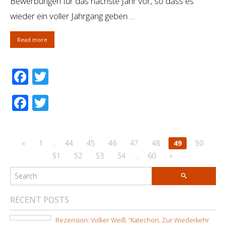
Bewerbungen für das nächste Jahr vor, so dass es
wieder ein voller Jahrgang geben …
Read more
Facebook
Twitter
Facebook
Twitter
«
1
…
44
45
46
47
48
49
50
51
52
53
54
…
60
»
RECENT POSTS
Rezension: Volker Weiß: “Katechon. Zur Wiederkehr