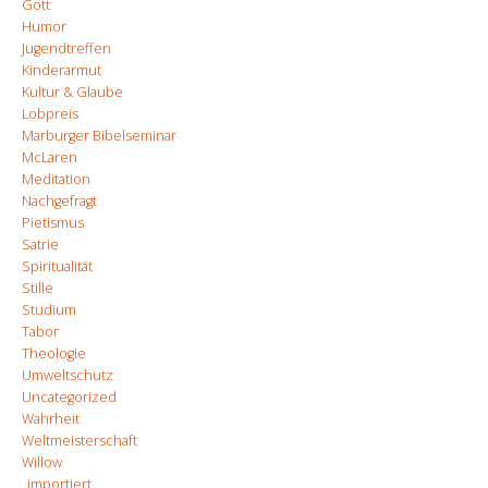
Gott
Humor
Jugendtreffen
Kinderarmut
Kultur & Glaube
Lobpreis
Marburger Bibelseminar
McLaren
Meditation
Nachgefragt
Pietismus
Satrie
Spiritualität
Stille
Studium
Tabor
Theologie
Umweltschutz
Uncategorized
Wahrheit
Weltmeisterschaft
Willow
_importiert