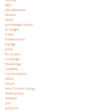
Literatur
MBS
mbs akademie
Mission
Musik
nachhaltiges Leben
NT Wright
Politik
Postmoderne
Predigt
privat
Rezension
Soziologie
Studientag
Südafrika
Transformation
UNISA
Urlaub
Vater-Tochter-Dialog
Weihnachten
Weltbild
Zeit
ZeitGeist