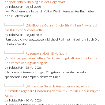
der politischen Theologie in der Gegenwart.”
by Tobias Faix -
05 Juli 2026
. Am Wochenende habe ich Volker Weiß interessantes Buch über
den zuletzt wieder ...
„Die Bibel als Gefahr für die Ethik“ – Eine Antwort auf
das Buch von Michael Roth
by Tobias Faix -
28 Juni 2026
. Um es gleich vorwegzusagen: Michael Roth hat mit seinem Buch Die
Bibel als Gefahr ...
Rezension: Aladin El-Mafaalani
„Misstrauensgemeinschaften: Zur Anziehungskraft von Populismus
und Verschwörungsideologien“
by Tobias Faix -
25 Mai 2026
Ich habe an diesem sonnigen Pfingstwochenende das sehr
spannende und empfehlenswerte Buch ...
„Hände zum Gebet falten ist der Anfang eines
Aufstandes gegen die Unordnung der Welt.“ Zum 140. Geburtstag von
Karl Barth
by Tobias Faix -
10 Mai 2026