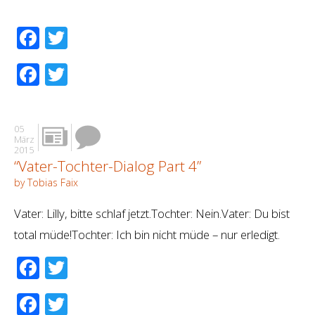
Facebook
Twitter
Facebook
Twitter
05
März
2015
“Vater-Tochter-Dialog Part 4”
by Tobias Faix
Vater: Lilly, bitte schlaf jetzt.Tochter: Nein.Vater: Du bist
total müde!Tochter: Ich bin nicht müde – nur erledigt.
Facebook
Twitter
Facebook
Twitter