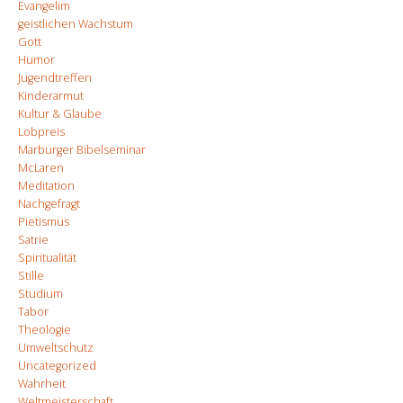
Evangelim
geistlichen Wachstum
Gott
Humor
Jugendtreffen
Kinderarmut
Kultur & Glaube
Lobpreis
Marburger Bibelseminar
McLaren
Meditation
Nachgefragt
Pietismus
Satrie
Spiritualität
Stille
Studium
Tabor
Theologie
Umweltschutz
Uncategorized
Wahrheit
Weltmeisterschaft