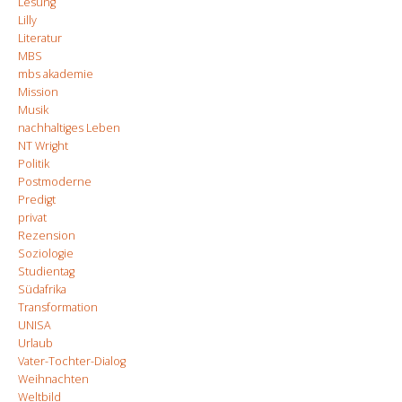
Lesung
Lilly
Literatur
MBS
mbs akademie
Mission
Musik
nachhaltiges Leben
NT Wright
Politik
Postmoderne
Predigt
privat
Rezension
Soziologie
Studientag
Südafrika
Transformation
UNISA
Urlaub
Vater-Tochter-Dialog
Weihnachten
Weltbild