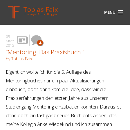
Tobias Faix
MENU
Theologe, Autor, Blogger
HOME
05
BLOG
März
4
2015
“Mentoring. Das Praxisbuch.”
BIOGRAPHIE
by Tobias Faix
BÜCHER
Eigentlich wollte ich für die 5. Auflage des
UNTERWEGS
Mentoringbuches nur ein paar Aktualisierungen
einbauen, doch dann kam die Idee, dass wir die
MEDIEN
Praxiserfahrungen der letzten Jahre aus unserem
KONTAKT
Studiengang Mentoring einzubauen könnten. Daraus ist
dann doch ein fast ganz neues Buch entstanden, das
LINKS
meine Kollegin Anke Wiedekind und ich zusammen