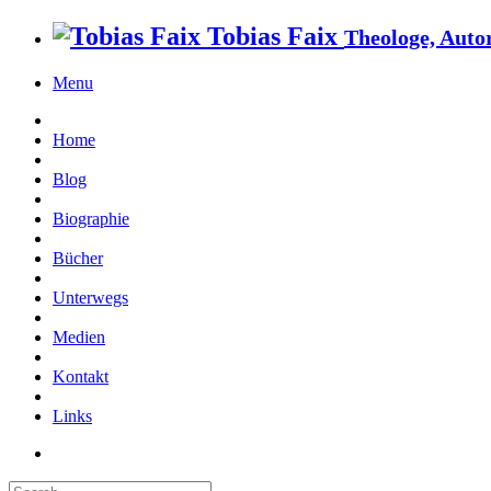
Tobias Faix
Theologe, Autor
Menu
Home
Blog
Biographie
Bücher
Unterwegs
Medien
Kontakt
Links