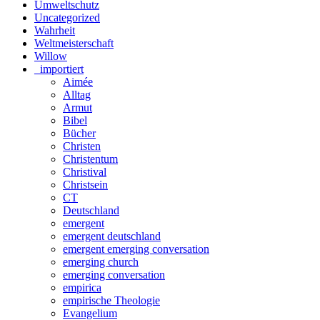
Umweltschutz
Uncategorized
Wahrheit
Weltmeisterschaft
Willow
_importiert
Aimée
Alltag
Armut
Bibel
Bücher
Christen
Christentum
Christival
Christsein
CT
Deutschland
emergent
emergent deutschland
emergent emerging conversation
emerging church
emerging conversation
empirica
empirische Theologie
Evangelium