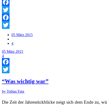
Facebook
Twitter
Facebook
Twitter
05
März
2015
4
05
März
2015
4
Facebook
Twitter
“Was wichtig war”
by Tobias Faix
Die Zeit der Jahresrückblicke neigt sich dem Ende zu, wi