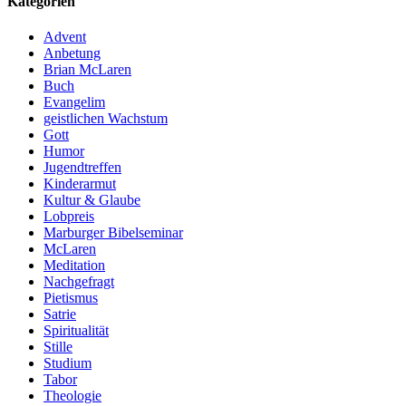
Kategorien
Advent
Anbetung
Brian McLaren
Buch
Evangelim
geistlichen Wachstum
Gott
Humor
Jugendtreffen
Kinderarmut
Kultur & Glaube
Lobpreis
Marburger Bibelseminar
McLaren
Meditation
Nachgefragt
Pietismus
Satrie
Spiritualität
Stille
Studium
Tabor
Theologie