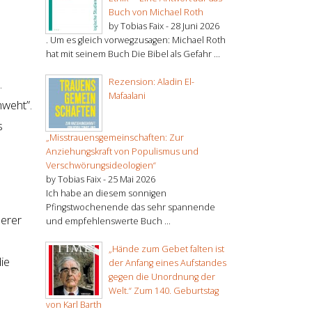
Buch von Michael Roth
by Tobias Faix -
28 Juni 2026
. Um es gleich vorwegzusagen: Michael Roth
hat mit seinem Buch Die Bibel als Gefahr ...
Rezension: Aladin El-
.
Mafaalani
mweht”.
s
„Misstrauensgemeinschaften: Zur
Anziehungskraft von Populismus und
Verschwörungsideologien“
by Tobias Faix -
25 Mai 2026
Ich habe an diesem sonnigen
Pfingstwochenende das sehr spannende
serer
und empfehlenswerte Buch ...
„Hände zum Gebet falten ist
ie
der Anfang eines Aufstandes
gegen die Unordnung der
Welt.“ Zum 140. Geburtstag
von Karl Barth