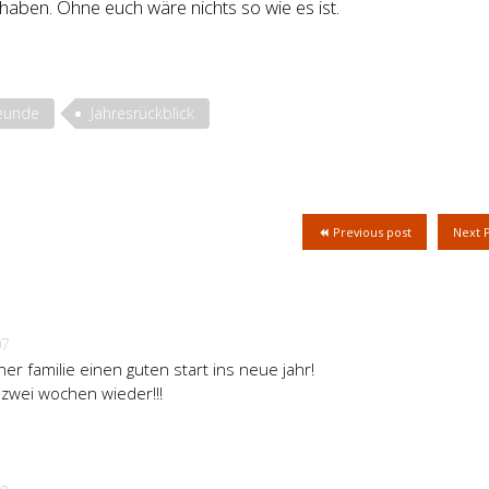
 haben. Ohne euch wäre nichts so wie es ist.
eunde
Jahresrückblick
Previous post
Next 
07
er familie einen guten start ins neue jahr!
 zwei wochen wieder!!!