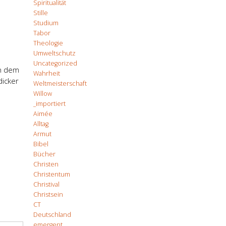
Spiritualität
Stille
Studium
Tabor
Theologie
Umweltschutz
Uncategorized
ch dem
Wahrheit
dicker
Weltmeisterschaft
Willow
_importiert
Aimée
Alltag
Armut
Bibel
Bücher
Christen
Christentum
Christival
Christsein
CT
Deutschland
emergent