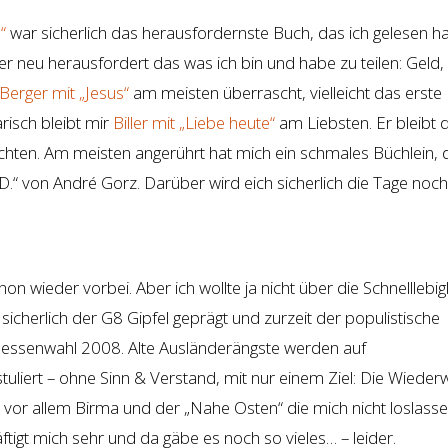
n“
war sicherlich das herausfordernste Buch, das ich gelesen 
 neu herausfordert das was ich bin und habe zu teilen: Geld, 
Berger mit „Jesus“
am meisten überrascht, vielleicht das erste
isch bleibt mir
Biller mit „Liebe heute“
am Liebsten. Er bleibt 
chten. Am meisten angerührt hat mich ein schmales Büchlein, 
n D.“ von André Gorz. Darüber wird eich sicherlich die Tage noc
chon wieder vorbei. Aber ich wollte ja nicht über die Schnelllebig
 sicherlich der G8 Gipfel geprägt und zurzeit der populistische
essenwahl 2008. Alte Ausländerängste werden auf
uliert – ohne Sinn & Verstand, mit nur einem Ziel: Die Wiederw
 vor allem Birma und der „Nahe Osten“ die mich nicht loslasse
igt mich sehr und da gäbe es noch so vieles… – leider.