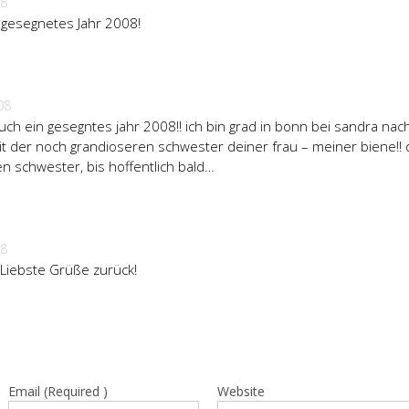
08
 gesegnetes Jahr 2008!
08
uch ein gesegntes jahr 2008!! ich bin grad in bonn bei sandra na
it der noch grandioseren schwester deiner frau – meiner biene!! 
en schwester, bis hoffentlich bald…
08
 Liebste Grüße zurück!
Email (Required )
Website