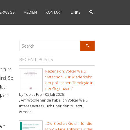
ERWEGS
MEDIEN
KONTAKT
LINKS
RECENT POSTS
n fürs
Rezension: Volker Weiß:
ird. So
“Katechon. Zur Wiederkehr
der politischen Theologie in
lut
der Gegenwart.”
Jahr:
by Tobias Faix -
05 Juli 2026
. Am Wochenende habe ich Volker Weiß
interessantes Buch über den zuletzt
wieder ...
„Die Bibel als Gefahr für die
ben
Ethik“ – Eine Antwort auf das