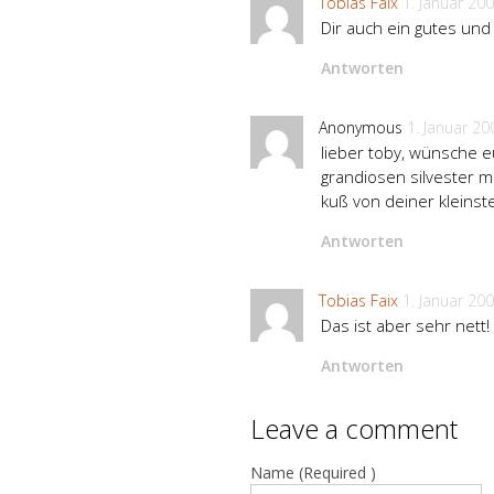
Tobias Faix
1. Januar 20
Dir auch ein gutes und
Antworten
Anonymous
1. Januar 20
lieber toby, wünsche e
grandiosen silvester m
kuß von deiner kleinst
Antworten
Tobias Faix
1. Januar 20
Das ist aber sehr nett!
Antworten
Leave a comment
Name (Required )