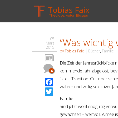
Tobias Faix
Theologe, Autor, Blogger
“Was wichtig 
05
März
2015
by Tobias Faix
Bücher
,
Familie
Die Zeit der Jahresrückblicke 
kommende Jahr abgelöst, bevor
4
ist es. Tradition. Gut oder sch
Facebook
wahrer und völlig selektiver J
Twitter
Familie
Sind jetzt wohl endgültig verwu
gewachsen – wertvoll. Aimée i