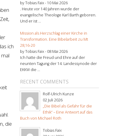
by Tobias Faix -
10 Mai 2026
. Heute vor 140 Jahren wurde der
haben
evangelische Theologe Karl Barth geboren.
Zeit,
Und er ist ...
Mission als Herzschlag einer Kirche in
der
Transformation. Eine Bibelarbeit zu Mt
28,16-20
das ich
by Tobias Faix -
08 Mai 2026
h mal
Ich hatte die Freud und Ehre auf der
neunten Tagung der 14. Landessynode der
EKKW die ...
RECENT COMMENTS
keit
Rolf-Ulrich Kunze
02 Juli 2026
„Die Bibel als Gefahr für die
Ethik“ – Eine Antwort auf das
ahl.
Buch von Michael Roth
n, die
Tobias Faix