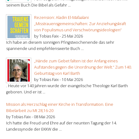
seinem Buch Die Bibel als Gefahr ...
Rezension: Aladin El-Mafaalani
„Misstrauensgemeinschaften: Zur Anziehungskraft
von Populismus und Verschwörungsideologien“
by Tobias Faix -
25 Mai 2026
Ich habe an diesem sonnigen Pfingstwochenende das sehr
spannende und empfehlenswerte Buch ...
„Hände zum Gebet falten ist der Anfang eines
Aufstandes gegen die Unordnung der Welt.“ Zum 140.
Geburtstag von Karl Barth
by Tobias Faix -
10 Mai 2026
. Heute vor 140 Jahren wurde der evangelische Theologe Karl Barth
geboren. Und er ist ...
Mission als Herzschlag einer Kirche in Transformation. Eine
Bibelarbeit zu Mt 28,16-20
by Tobias Faix -
08 Mai 2026
Ich hatte die Freud und Ehre auf der neunten Tagung der 14.
Landessynode der EKKW die ...