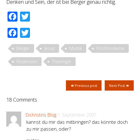
Denken und Sein, der ist bei Berger genau richtig.
Facebook
Twitter
Facebook
Twitter
Berger
Jesus
Mystik
Postmoderne
Rezension
Theologie
Previous post
Next Post
18 Comments
Dichristins Blog
1. September 2007
kannst du mir das mitbringen? das könnte doch
zu mir passen, oder?