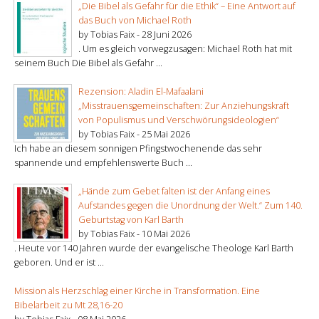
„Die Bibel als Gefahr für die Ethik“ – Eine Antwort auf
das Buch von Michael Roth
by Tobias Faix -
28 Juni 2026
. Um es gleich vorwegzusagen: Michael Roth hat mit
seinem Buch Die Bibel als Gefahr ...
Rezension: Aladin El-Mafaalani
„Misstrauensgemeinschaften: Zur Anziehungskraft
von Populismus und Verschwörungsideologien“
by Tobias Faix -
25 Mai 2026
Ich habe an diesem sonnigen Pfingstwochenende das sehr
spannende und empfehlenswerte Buch ...
„Hände zum Gebet falten ist der Anfang eines
Aufstandes gegen die Unordnung der Welt.“ Zum 140.
Geburtstag von Karl Barth
by Tobias Faix -
10 Mai 2026
. Heute vor 140 Jahren wurde der evangelische Theologe Karl Barth
geboren. Und er ist ...
Mission als Herzschlag einer Kirche in Transformation. Eine
Bibelarbeit zu Mt 28,16-20