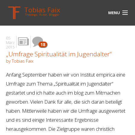
Tobias Faix
MENU
Theologe, Autor, Blogger
HOME
05
BLOG
März
18
2015
„Umfrage Spiritualität im Jugendalter“
BIOGRAPHIE
by Tobias Faix
BÜCHER
Anfang September haben wir von Institut empirica eine
UNTERWEGS
Umfrage zum Thema „Spiritualität im Jugendalter“
gestartet und ich hatte auch im blog zum Mitmachen
MEDIEN
geworben. Vielen Dank für alle, die sich daran beteiligt
KONTAKT
haben. Mittlerweile haben wir die Umfrage ausgewertet
und es sind einige Interessante Ergebnisse
LINKS
herausgekommen. Die Zielgruppe waren christlich