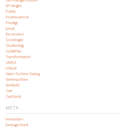
nachhaltiges Leben
NT Wright
Politik
Postmoderne
Predigt
privat
Rezension
Soziologie
Studientag
Südafrika
Transformation
UNISA
Urlaub
Vater-Tochter-Dialog
Weihnachten
Weltbild
Zeit
ZeitGeist
META
Anmelden
Eintrags-Feed