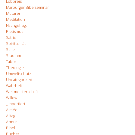
Lobpreis
Marburger Bibelseminar
McLaren
Meditation
Nachgefragt
Pietismus
Satrie
Spiritualität
Stille
Studium
Tabor
Theologie
Umweltschutz
Uncategorized
Wahrheit
Weltmeisterschaft
Willow
_importiert
Aimée
Alltag
Armut
Bibel
Bücher