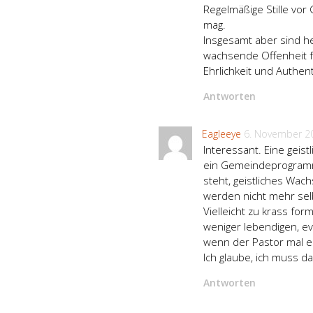
Regelmäßige Stille vor 
mag.
Insgesamt aber sind he
wachsende Offenheit f
Ehrlichkeit und Authent
Antworten
Eagleeye
6. November 2
Interessant. Eine geis
ein Gemeindeprogramm,
steht, geistliches Wach
werden nicht mehr sel
Vielleicht zu krass fo
weniger lebendigen, e
wenn der Pastor mal e
Ich glaube, ich muss d
Antworten