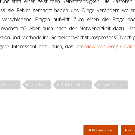
g statt einer geistlichen Selbstständigkeit. Die Pastoren
dass sie Fehler gemacht haben und Dinge verändern wollen
ie verschiedene Fragen aufwirft. Zum einen die Frage na
em Wachstum? Aber auch nach der Notwendigkeit dazu. U
fektion und Methode im Gemeindewachstumsprozess? Nach 
gen? Interessant dazu auch, das
Interview von Greg Hawk
Wachstum
Glauben
Postmoderne
Spiritualität
Previous post
Next 