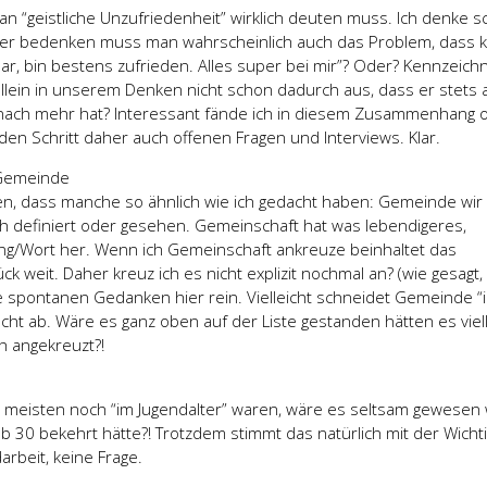
man “geistliche Unzufriedenheit” wirklich deuten muss. Ich denke s
aber bedenken muss man wahrscheinlich auch das Problem, dass
ar, bin bestens zufrieden. Alles super bei mir”? Oder? Kennzeich
” allein in unserem Denken nicht schon dadurch aus, dass er stets 
nach mehr hat? Interessant fände ich in diesem Zusammenhang 
den Schritt daher auch offenen Fragen und Interviews. Klar.
 Gemeinde
len, dass manche so ähnlich wie ich gedacht haben: Gemeinde wi
ch definiert oder gesehen. Gemeinschaft hat was lebendigeres,
ng/Wort her. Wenn ich Gemeinschaft ankreuze beinhaltet das
 weit. Daher kreuz ich es nicht explizit nochmal an? (wie gesagt, 
 spontanen Gedanken hier rein. Vielleicht schneidet Gemeinde “
echt ab. Wäre es ganz oben auf der Liste gestanden hätten es viel
h angekreuzt?!
e meisten noch “im Jugendalter” waren, wäre es seltsam gewesen
ab 30 bekehrt hätte?! Trotzdem stimmt das natürlich mit der Wichti
arbeit, keine Frage.