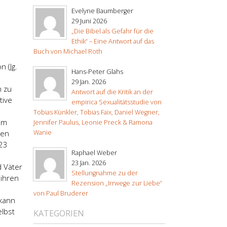
Evelyne Baumberger
29 Juni 2026
„Die Bibel als Gefahr für die
Ethik“ – Eine Antwort auf das
Buch von Michael Roth
n (Jg.
Hans-Peter Glahs
29 Jan. 2026
n zu
Antwort auf die Kritik an der
tive
empirica Sexualitätsstudie von
Tobias Künkler, Tobias Faix, Daniel Wegner,
im
Jennifer Paulus, Leonie Preck & Ramona
Wanie
len
 23
Raphael Weber
23 Jan. 2026
d Väter
Stellungnahme zu der
 ihren
Rezension „Irrwege zur Liebe“
von Paul Bruderer
 kann
lbst
KATEGORIEN