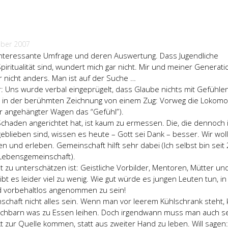
ber 2007
 interessante Umfrage und deren Auswertung. Dass Jugendliche
piritualität sind, wundert mich gar nicht. Mir und meiner Generatio
er nicht anders. Man ist auf der Suche …
 Uns wurde verbal eingeprügelt, dass Glaube nichts mit Gefühle
.B. in der berühmten Zeichnung von einem Zug: Vorweg die Lokomo
ter angehängter Wagen das “Gefühl”).
chaden angerichtet hat, ist kaum zu ermessen. Die, die dennoch 
blieben sind, wissen es heute – Gott sei Dank – besser. Wir wol
 und erleben. Gemeinschaft hilft sehr dabei (Ich selbst bin seit
. Lebensgemeinschaft).
ht zu unterschätzen ist: Geistliche Vorbilder, Mentoren, Mütter un
bt es leider viel zu wenig. Wie gut würde es jungen Leuten tun, in
d vorbehaltlos angenommen zu sein!
chaft nicht alles sein. Wenn man vor leerem Kühlschrank steht,
chbarn was zu Essen leihen. Doch irgendwann muss man auch se
t zur Quelle kommen, statt aus zweiter Hand zu leben. Will sagen: