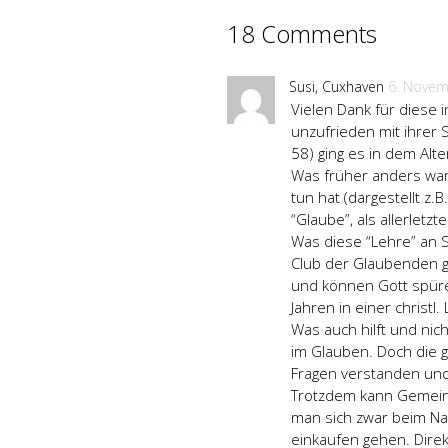
18 Comments
Susi, Cuxhaven
6. Novem
Vielen Dank für diese
unzufrieden mit ihrer S
58) ging es in dem Alt
Was früher anders war:
tun hat (dargestellt z
“Glaube”, als allerletz
Was diese “Lehre” an S
Club der Glaubenden ge
und können Gott spüren
Jahren in einer christl
Was auch hilft und nic
im Glauben. Doch die gi
Fragen verstanden un
Trotzdem kann Gemeins
man sich zwar beim Na
einkaufen gehen. Direk