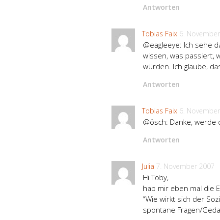
Antworten
Tobias Faix
6. November
@eagleeye: Ich sehe da
wissen, was passiert,
würden. Ich glaube, d
Antworten
Tobias Faix
6. November
@ösch: Danke, werde d
Antworten
Julia
7. November 2007
Hi Toby,
hab mir eben mal die 
“Wie wirkt sich der So
spontane Fragen/Ged