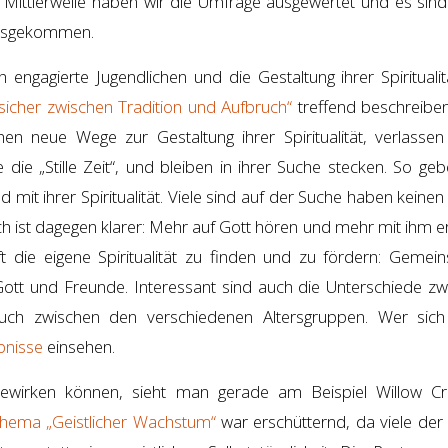
n. Mittlerweile haben wir die Umfrage ausgewertet und es sind
ausgekommen.
h engagierte Jugendlichen und die Gestaltung ihrer Spiritualit
sicher zwischen Tradition und Aufbruch“
treffend beschreiben
n neue Wege zur Gestaltung ihrer Spiritualität, verlassen
e die „Stille Zeit“, und bleiben in ihrer Suche stecken. So ge
 mit ihrer Spiritualität. Viele sind auf der Suche haben keinen
h ist dagegen klarer: Mehr auf Gott hören und mehr mit ihm e
lft die eigene Spiritualität zu finden und zu fördern: Gemein
Gott und Freunde. Interessant sind auch die Unterschiede zw
ch zwischen den verschiedenen Altersgruppen. Wer sich
bnisse
einsehen.
wirken können, sieht man gerade am Beispiel Willow Cr
hema „Geistlicher Wachstum“
war erschütternd, da viele der