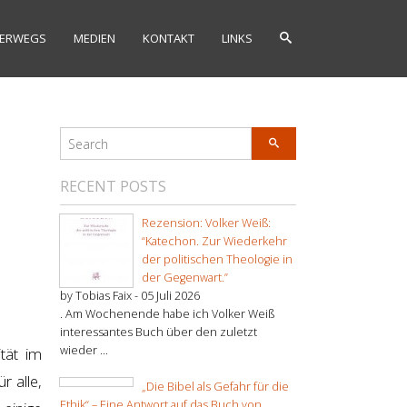
ERWEGS
MEDIEN
KONTAKT
LINKS
RECENT POSTS
Rezension: Volker Weiß:
“Katechon. Zur Wiederkehr
der politischen Theologie in
der Gegenwart.”
by Tobias Faix -
05 Juli 2026
. Am Wochenende habe ich Volker Weiß
interessantes Buch über den zuletzt
wieder ...
tät im
r alle,
„Die Bibel als Gefahr für die
Ethik“ – Eine Antwort auf das Buch von