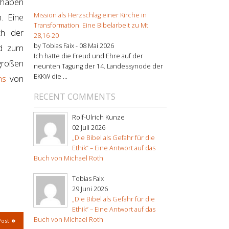
 haben
Mission als Herzschlag einer Kirche in
. Eine
Transformation. Eine Bibelarbeit zu Mt
ch der
28,16-20
by Tobias Faix -
08 Mai 2026
nd zum
Ich hatte die Freud und Ehre auf der
großen
neunten Tagung der 14. Landessynode der
EKKW die ...
ins
von
RECENT COMMENTS
Rolf-Ulrich Kunze
02 Juli 2026
„Die Bibel als Gefahr für die
Ethik“ – Eine Antwort auf das
Buch von Michael Roth
Tobias Faix
29 Juni 2026
„Die Bibel als Gefahr für die
Ethik“ – Eine Antwort auf das
Buch von Michael Roth
Post