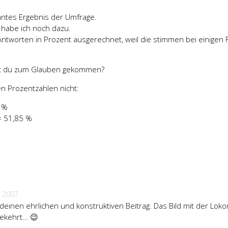
antes Ergebnis der Umfrage.
 habe ich noch dazu.
ntworten in Prozent ausgerechnet, weil die stimmen bei einigen 
ist du zum Glauben gekommen?
en Prozentzahlen nicht:
5 %
= 51,85 %
%
 2007
 deinen ehrlichen und konstruktiven Beitrag. Das Bild mit der Lok
gekehrt… 😉