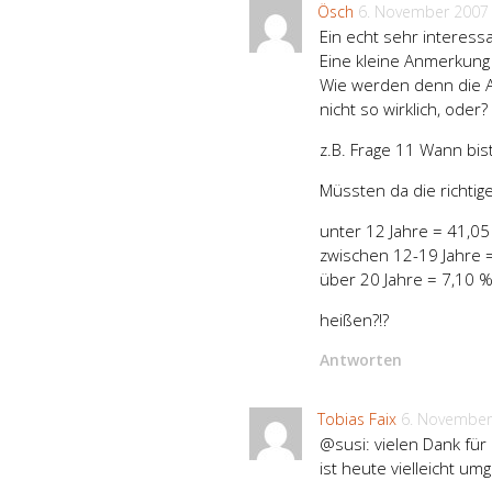
Ösch
6. November 2007
Ein echt sehr interess
Eine kleine Anmerkung
Wie werden denn die A
nicht so wirklich, oder?
z.B. Frage 11 Wann b
Müssten da die richtig
unter 12 Jahre = 41,0
zwischen 12-19 Jahre 
über 20 Jahre = 7,10 
heißen?!?
Antworten
Tobias Faix
6. November
@susi: vielen Dank für
ist heute vielleicht um