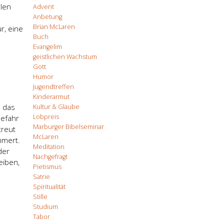
llen
Advent
Anbetung
Brian McLaren
r, eine
Buch
Evangelim
geistlichen Wachstum
Gott
Humor
Jugendtreffen
Kinderarmut
, das
Kultur & Glaube
Lobpreis
Gefahr
Marburger Bibelseminar
treut
McLaren
mmert.
Meditation
der
Nachgefragt
eiben,
Pietismus
Satrie
Spiritualität
Stille
Studium
Tabor