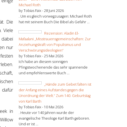
 einige
Michael Roth
by Tobias Faix -
28 Juni 2026
. Um es gleich vorwegzusagen: Michael Roth
ät. Die
hat mit seinem Buch Die Bibel als Gefahr ...
. Viele
Rezension: Aladin El-
 dabei
Mafaalani „Misstrauensgemeinschaften: Zur
Anziehungskraft von Populismus und
ben nur
Verschwörungsideologien“
 festen
by Tobias Faix -
25 Mai 2026
Ich habe an diesem sonnigen
rleben.
Pfingstwochenende das sehr spannende
schaft,
und empfehlenswerte Buch ...
ischen
„Hände zum Gebet falten ist
 dafür
der Anfang eines Aufstandes gegen die
Unordnung der Welt.“ Zum 140. Geburtstag
von Karl Barth
by Tobias Faix -
10 Mai 2026
eek in
. Heute vor 140 Jahren wurde der
evangelische Theologe Karl Barth geboren.
 Willow
Und er ist ...