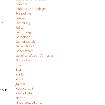
empirica
empirische Theologie
Evangelium
Familie
ht
Forschung
hen
Fußball
Geburtstag
Gemeinde
Gemeinschaft
Gerechtigkeit
Gesellschaft
Gesellschaftstransformation
Gottesdienst
HSV
Ikea
Ironie
Jesus
Jugend
Jugendarbeit
t nur
Jugendkultur
 3
Kinder
Kindergottesdienst