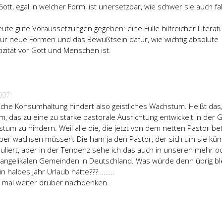
Gott, egal in welcher Form, ist unersetzbar, wie schwer sie auch fa
ute gute Voraussetzungen gegeben: eine Fülle hilfreicher Literatu
ür neue Formen und das Bewußtsein dafür, wie wichtig absolute
izität vor Gott und Menschen ist.
007
tliche Konsumhaltung hindert also geistliches Wachstum. Heißt das
 das zu eine zu starke pastorale Ausrichtung entwickelt in der 
stum zu hindern. Weil alle die, die jetzt von dem netten Pastor be
ber wachsen müssen. Die ham ja den Pastor, der sich um sie kü
rmuliert, aber in der Tendenz sehe ich das auch in unseren mehr o
vangelikalen Gemeinden in Deutschland. Was würde denn übrig bl
in halbes Jahr Urlaub hätte???………
a mal weiter drüber nachdenken.