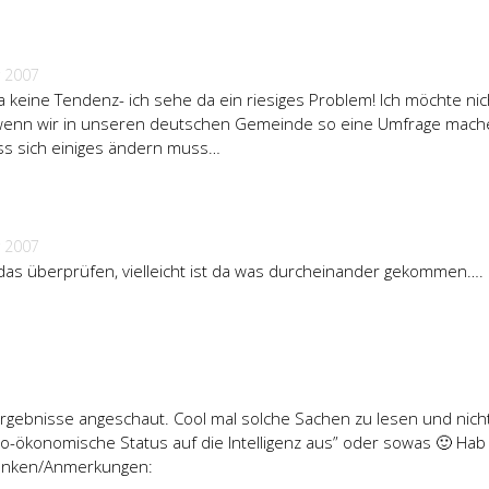
 2007
 keine Tendenz- ich sehe da ein riesiges Problem! Ich möchte nic
 wenn wir in unseren deutschen Gemeinde so eine Umfrage mac
ass sich einiges ändern muss…
 2007
as überprüfen, vielleicht ist da was durcheinander gekommen….
Ergebnisse angeschaut. Cool mal solche Sachen zu lesen und nich
zio-ökonomische Status auf die Intelligenz aus” oder sowas 🙂 Hab
anken/Anmerkungen: