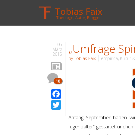
Tobias Faix
Theologe, Autor, Blogger
„Umfrage Spir
05
März
2015
by Tobias Faix
empirica
,
Kultur 
18
Facebook
Twitter
Anfang September haben w
Jugendalter“ gestartet und ic