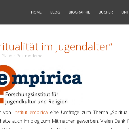
HOME
BLOG
BIOGRAPHIE
BÜCHER
UNT
itualität im Jugendalter“
& Glaube
,
Postmoderne
ir von
Institut empirica
eine Umfrage zum Thema „Spirituali
h hatte auch im blog zum Mitmachen geworben. Vielen Dank fü