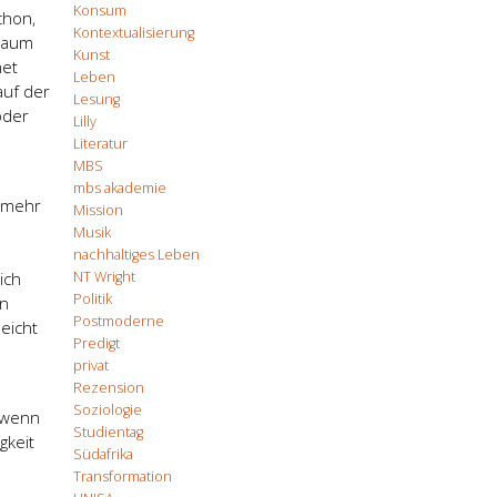
Konsum
chon,
Kontextualisierung
 kaum
Kunst
net
Leben
auf der
Lesung
oder
Lilly
Literatur
MBS
mbs akademie
r mehr
Mission
Musik
nachhaltiges Leben
NT Wright
ich
Politik
in
Postmoderne
leicht
Predigt
privat
Rezension
Soziologie
 wenn
Studientag
gkeit
Südafrika
Transformation