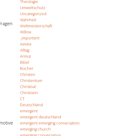
Theologie
Umweltschutz
Uncategorized
Wahrheit
Fragen
Weltmeisterschaft
Willow
_importiert
Aimée
Alltag
Armut
Bibel
Bücher
Christen
Christentum
Christival
Christsein
CT
Deutschland
emergent
emergent deutschland
omotive
emergent emerging conversation
emerging church
emerging conversation