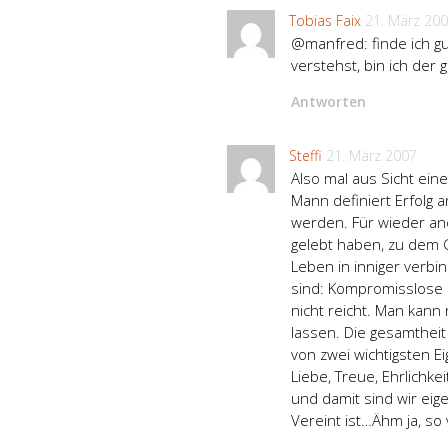
Tobias Faix
21. März 20
@manfred: finde ich gu
verstehst, bin ich der 
Antworten
Steffi
21. März 2007
Also mal aus Sicht eine
Mann definiert Erfolg 
werden. Für wieder ande
gelebt haben, zu dem G
Leben in inniger verbi
sind: Kompromisslose N
nicht reicht. Man kann
lassen. Die gesamthei
von zwei wichtigsten E
Liebe, Treue, Ehrlichke
und damit sind wir eige
Vereint ist…Ähm ja, so