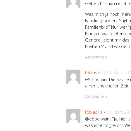
Gebe Christian recht: 
Was mich ja noch mehr 
Familie gründen. Sagt 
Familienbild? Nur wer “
Kindern was bieten un
Generell sieht mir das
bleiben?? Und wo der 
Antworten
Tobias Faix
21. März 20
@Christian: Die Sache 
einer unsicheren Zeit,
Antworten
Tobias Faix
21. März 20
@ebbelwain: Tja, hier s
was ist erfolgreich? W