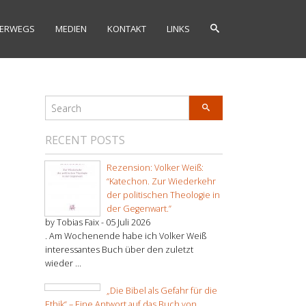
ERWEGS
MEDIEN
KONTAKT
LINKS
RECENT POSTS
Rezension: Volker Weiß:
“Katechon. Zur Wiederkehr
der politischen Theologie in
der Gegenwart.”
by Tobias Faix -
05 Juli 2026
. Am Wochenende habe ich Volker Weiß
interessantes Buch über den zuletzt
wieder ...
„Die Bibel als Gefahr für die
Ethik“ – Eine Antwort auf das Buch von