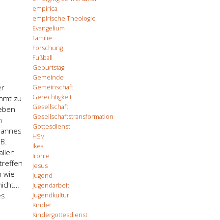
empirica
empirische Theologie
Evangelium
Familie
Forschung
Fußball
Geburtstag
Gemeinde
er
Gemeinschaft
Gerechtigkeit
ühmt zu
Gesellschaft
Leben
Gesellschaftstransformation
n
Gottesdienst
 Mannes
HSV
B.
Ikea
allen
Ironie
treffen
Jesus
n wie
Jugend
nicht…
Jugendarbeit
es
Jugendkultur
Kinder
Kindergottesdienst