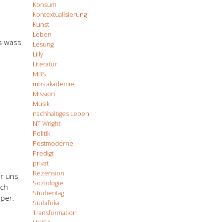
Konsum
Kontextualisierung
Kunst
Leben
as wass
Lesung
Lilly
Literatur
MBS
mbs akademie
Mission
Musik
nachhaltiges Leben
NT Wright
Politik
Postmoderne
Predigt
privat
Rezension
ir uns
Soziologie
uch
Studientag
uper.
Südafrika
Transformation