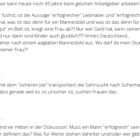
wer kann heute noch 45 Jahre beim gleichen Arbeitgeber arbeiten
fuchst, ist die Aussage “erfolgreicher” Liebhaber und “erfolgreich
mal, was ist das denn für ein Mannesbild und was ist das denn für
gut” im Bett ist, kriegt eine Frau ab?? Nur wer Geld hat, kann seine
d nur dann sind Kinder auch glücklich??? Armes Deutschland…
 eher nach einem aalglatten Mannesbild aus. Wo darf da mein Stu
meiner Frau??
07
mit dem “sicheren Job” transportiert die Sehnsucht nach Sicherhei
 also gerade weil es so unsicher ist, suchen Frauen das.
07
ind wir mitten in der Diskussion: Muss ein Mann “erfolgreich” sei
er definiert das? Was für Werte stehen dahinter und/oder wer gibt