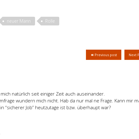
neuer Mann
Rolle
Previous post
Next 
 mich natürlich seit einiger Zeit auch auseinander.
Umfrage wundern mich nicht. Hab da nur mal ne Frage. Kann mir m
n “sicherer Job” heutzutage ist bzw. überhaupt war?
7