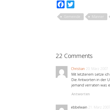
Facebook
Twitter
Gemeinde
Männer
22 Comments
Christian
20. März 2007
Mit letzterem setze ich
Die Antworten in der 
jemand verraten was ei
Antworten
ebbelwain
21. März 200