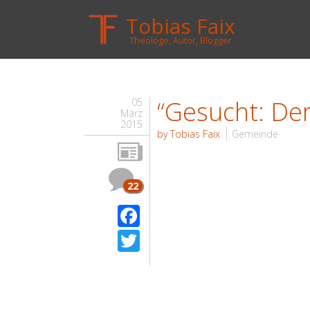
Tobias Faix
Theologe, Autor, Blogger
“Gesucht: De
05
März
2015
by Tobias Faix
Gemeinde
22
Facebook
Twitter