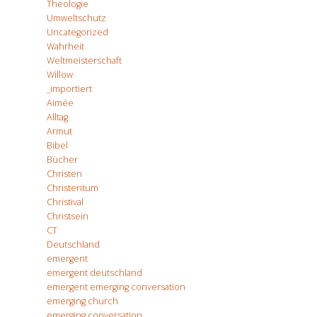
Theologie
Umweltschutz
Uncategorized
Wahrheit
Weltmeisterschaft
Willow
_importiert
Aimée
Alltag
Armut
Bibel
Bücher
Christen
Christentum
Christival
Christsein
CT
Deutschland
emergent
emergent deutschland
emergent emerging conversation
emerging church
emerging conversation