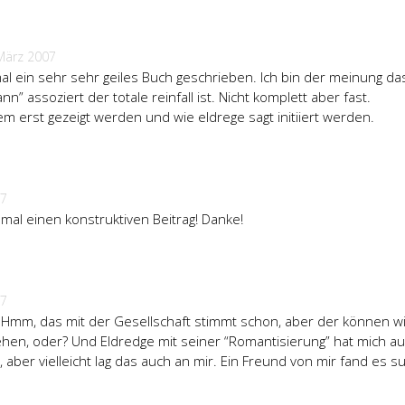
März 2007
al ein sehr sehr geiles Buch geschrieben. Ich bin der meinung d
nn” assoziert der totale reinfall ist. Nicht komplett aber fast.
m erst gezeigt werden und wie eldrege sagt initiiert werden.
07
 mal einen konstruktiven Beitrag! Danke!
07
Hmm, das mit der Gesellschaft stimmt schon, aber der können w
ziehen, oder? Und Eldredge mit seiner “Romantisierung” hat mich a
aber vielleicht lag das auch an mir. Ein Freund von mir fand es s