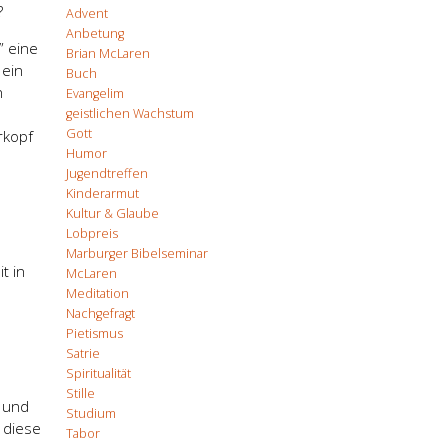
?
Advent
Anbetung
” eine
Brian McLaren
 ein
Buch
n
Evangelim
geistlichen Wachstum
Gott
rkopf
Humor
Jugendtreffen
Kinderarmut
Kultur & Glaube
Lobpreis
Marburger Bibelseminar
t in
McLaren
Meditation
Nachgefragt
Pietismus
Satrie
Spiritualität
Stille
n und
Studium
 diese
Tabor