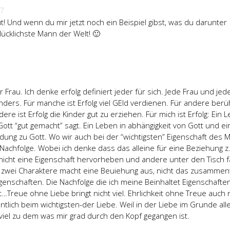
07
t! Und wenn du mir jetzt noch ein Beispiel gibst, was du darunter
glücklichste Mann der Welt! 🙂
r Frau. Ich denke erfolg definiert jeder für sich. Jede Frau und jed
anders. Für manche ist Erfolg viel GEld verdienen. Für andere ber
re ist Erfolg die Kinder gut zu erziehen. Für mich ist Erfolg: Ein 
ott “gut gemacht” sagt. Ein Leben in abhängigkeit von Gott und ei
ndung zu Gott. Wo wir auch bei der “wichtigsten” Eigenschaft des
achfolge. Wobei ich denke dass das alleine für eine Beziehung z.
 nicht eine Eigenschaft hervorheben und andere unter den Tisch f
t zwei Charaktere macht eine Beuiehung aus, nicht das zusammen
igenschaften. Die Nachfolge die ich meine Beinhaltet Eigenschafte
it…Treue ohne Liebe bringt nicht viel. Ehrlichkeit ohne Treue auch 
ntlich beim wichtigsten-der Liebe. Weil in der Liebe im Grunde all
 viel zu dem was mir grad durch den Kopf gegangen ist.