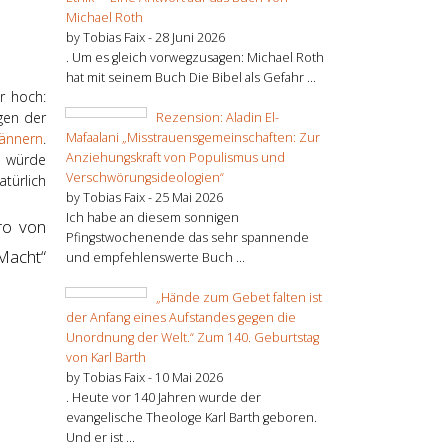
Michael Roth
by Tobias Faix -
28 Juni 2026
. Um es gleich vorwegzusagen: Michael Roth
hat mit seinem Buch Die Bibel als Gefahr ...
r hoch:
gen der
Rezension: Aladin El-
Mafaalani „Misstrauensgemeinschaften: Zur
ännern
.
Anziehungskraft von Populismus und
lb würde
Verschwörungsideologien“
türlich
by Tobias Faix -
25 Mai 2026
Ich habe an diesem sonnigen
ro von
Pfingstwochenende das sehr spannende
Macht“
und empfehlenswerte Buch ...
„Hände zum Gebet falten ist
der Anfang eines Aufstandes gegen die
Unordnung der Welt.“ Zum 140. Geburtstag
von Karl Barth
by Tobias Faix -
10 Mai 2026
. Heute vor 140 Jahren wurde der
evangelische Theologe Karl Barth geboren.
Und er ist ...