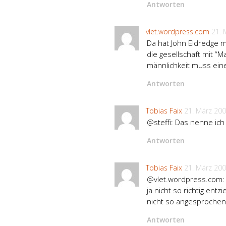
Antworten
vlet.wordpress.com
21. 
Da hat John Eldredge m
die gesellschaft mit “Ma
männlichkeit muss eine
Antworten
Tobias Faix
21. März 20
@steffi: Das nenne ich
Antworten
Tobias Faix
21. März 20
@vlet.wordpress.com: 
ja nicht so richtig ent
nicht so angesprochen, 
Antworten