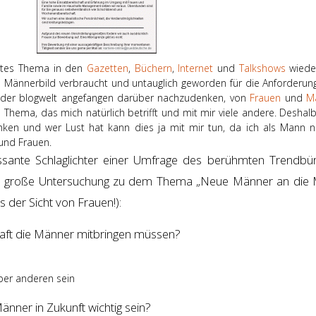
altes Thema in den
Gazetten
,
Büchern
,
Internet
und
Talkshows
wiede
in Männerbild verbraucht und untauglich geworden für die Anforderun
in der blogwelt angefangen darüber nachzudenken, von
Frauen
und
M
s Thema, das mich natürlich betrifft und mit mir viele andere. Desha
ken und wer Lust hat kann dies ja mit mir tun, da ich als Mann na
und Frauen.
essante Schlaglichter einer Umfrage des berühmten Trendbü
e große Untersuchung zu dem Thema „Neue Männer an die 
s der Sicht von Frauen!):
chaft die Männer mitbringen müssen?
ber anderen sein
nner in Zukunft wichtig sein?