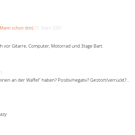
 Mann schon drin)
21. März 2007
h vor Gitarre, Computer, Motorrad und 3tage Bart.
07
nen an der Waffel” haben? Positiv/negativ? Gestört/verrückt?…
razy