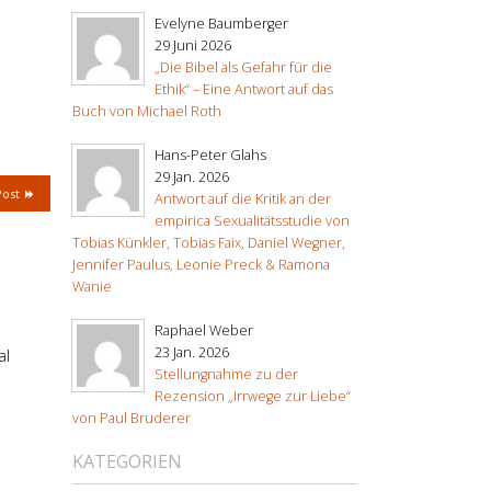
Evelyne Baumberger
29 Juni 2026
„Die Bibel als Gefahr für die
Ethik“ – Eine Antwort auf das
Buch von Michael Roth
Hans-Peter Glahs
29 Jan. 2026
Post
Antwort auf die Kritik an der
empirica Sexualitätsstudie von
Tobias Künkler, Tobias Faix, Daniel Wegner,
Jennifer Paulus, Leonie Preck & Ramona
Wanie
Raphael Weber
23 Jan. 2026
al
Stellungnahme zu der
Rezension „Irrwege zur Liebe“
von Paul Bruderer
KATEGORIEN