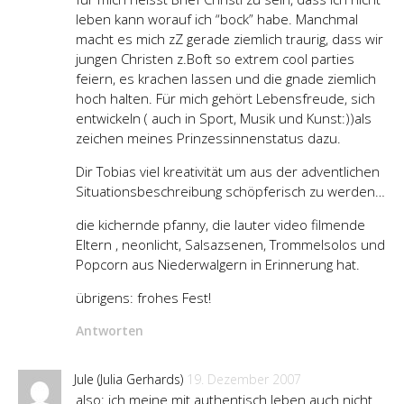
leben kann worauf ich “bock” habe. Manchmal
macht es mich zZ gerade ziemlich traurig, dass wir
jungen Christen z.Boft so extrem cool parties
feiern, es krachen lassen und die gnade ziemlich
hoch halten. Für mich gehört Lebensfreude, sich
entwickeln ( auch in Sport, Musik und Kunst:))als
zeichen meines Prinzessinnenstatus dazu.
Dir Tobias viel kreativität um aus der adventlichen
Situationsbeschreibung schöpferisch zu werden…
die kichernde pfanny, die lauter video filmende
Eltern , neonlicht, Salsazsenen, Trommelsolos und
Popcorn aus Niederwalgern in Erinnerung hat.
übrigens: frohes Fest!
Antworten
Jule (Julia Gerhards)
19. Dezember 2007
also: ich meine mit authentisch leben auch nicht