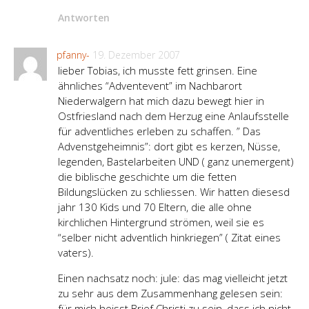
Antworten
pfanny-
19. Dezember 2007
lieber Tobias, ich musste fett grinsen. Eine
ähnliches “Adventevent” im Nachbarort
Niederwalgern hat mich dazu bewegt hier in
Ostfriesland nach dem Herzug eine Anlaufsstelle
für adventliches erleben zu schaffen. ” Das
Advenstgeheimnis”: dort gibt es kerzen, Nüsse,
legenden, Bastelarbeiten UND ( ganz unemergent)
die biblische geschichte um die fetten
Bildungslücken zu schliessen. Wir hatten diesesd
jahr 130 Kids und 70 Eltern, die alle ohne
kirchlichen Hintergrund strömen, weil sie es
“selber nicht adventlich hinkriegen” ( Zitat eines
vaters).
Einen nachsatz noch: jule: das mag vielleicht jetzt
zu sehr aus dem Zusammenhang gelesen sein:
für mich heisst Brief Christi zu sein, dass ich nicht