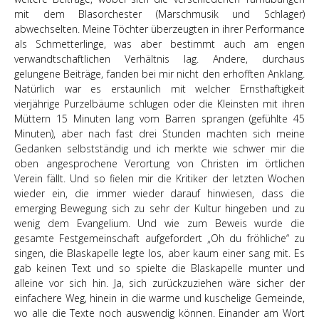
mit dem Blasorchester (Marschmusik und Schlager)
abwechselten. Meine Töchter überzeugten in ihrer Performance
als Schmetterlinge, was aber bestimmt auch am engen
verwandtschaftlichen Verhältnis lag. Andere, durchaus
gelungene Beiträge, fanden bei mir nicht den erhofften Anklang.
Natürlich war es erstaunlich mit welcher Ernsthaftigkeit
vierjährige Purzelbäume schlugen oder die Kleinsten mit ihren
Müttern 15 Minuten lang vom Barren sprangen (gefühlte 45
Minuten), aber nach fast drei Stunden machten sich meine
Gedanken selbstständig und ich merkte wie schwer mir die
oben angesprochene Verortung von Christen im örtlichen
Verein fällt. Und so fielen mir die Kritiker der letzten Wochen
wieder ein, die immer wieder darauf hinwiesen, dass die
emerging Bewegung sich zu sehr der Kultur hingeben und zu
wenig dem Evangelium. Und wie zum Beweis wurde die
gesamte Festgemeinschaft aufgefordert „Oh du fröhliche“ zu
singen, die Blaskapelle legte los, aber kaum einer sang mit. Es
gab keinen Text und so spielte die Blaskapelle munter und
alleine vor sich hin. Ja, sich zurückzuziehen wäre sicher der
einfachere Weg, hinein in die warme und kuschelige Gemeinde,
wo alle die Texte noch auswendig können. Einander am Wort