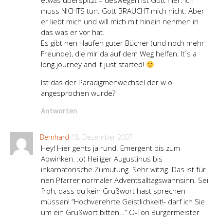
etwas überspitzt – deswegen ist Gott hier. Ich
muss NICHTS tun. Gott BRAUCHT mich nicht. Aber
er liebt mich und will mich mit hinein nehmen in
das was er vor hat.
Es gibt nen Haufen guter Bücher (und noch mehr
Freunde), die mir da auf dem Weg helfen. It´s a
long journey and it just started!
Ist das der Paradigmenwechsel der w.o.
angesprochen wurde?
Antworten
Bernhard
18. Dezember 2007
Hey! Hier gehts ja rund. Emergent bis zum
Abwinken. :o) Heiliger Augustinus bis
inkarnatorische Zumutung. Sehr witzig. Das ist für
nen Pfarrer normaler Adventsalltagswahnsinn. Sei
froh, dass du kein Grußwort hast sprechen
müssen! “Hochverehrte Geistlichkeit!- darf ich Sie
um ein Grußwort bitten…” O-Ton Bürgermeister