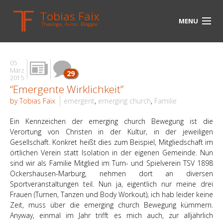
Tobias Faix
MENU
Theologe, Autor, Blogger
HOME
05
BLOG
März
29
2015
“Emergente Wirklichkeit”
BIOGRAPHIE
by Tobias Faix
emergent
,
emerging church
,
Familie
BÜCHER
Ein Kennzeichen der emerging church Bewegung ist die
UNTERWEGS
Verortung von Christen in der Kultur, in der jeweiligen
Gesellschaft. Konkret heißt dies zum Beispiel, Mitgliedschaft im
örtlichen Verein statt Isolation in der eigenen Gemeinde. Nun
MEDIEN
sind wir als Familie Mitglied im Turn- und Spielverein TSV 1898
Ockershausen-Marburg, nehmen dort an diversen
KONTAKT
Sportveranstaltungen teil. Nun ja, eigentlich nur meine drei
Frauen (Turnen, Tanzen und Body Workout), ich hab leider keine
LINKS
Zeit, muss über die emerging church Bewegung kümmern.
Anyway, einmal im Jahr trifft es mich auch, zur alljährlich