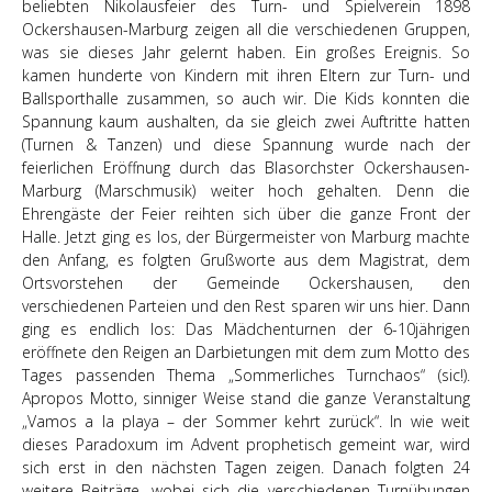
beliebten Nikolausfeier des Turn- und Spielverein 1898
Ockershausen-Marburg zeigen all die verschiedenen Gruppen,
was sie dieses Jahr gelernt haben. Ein großes Ereignis. So
kamen hunderte von Kindern mit ihren Eltern zur Turn- und
Ballsporthalle zusammen, so auch wir. Die Kids konnten die
Spannung kaum aushalten, da sie gleich zwei Auftritte hatten
(Turnen & Tanzen) und diese Spannung wurde nach der
feierlichen Eröffnung durch das Blasorchster Ockershausen-
Marburg (Marschmusik) weiter hoch gehalten. Denn die
Ehrengäste der Feier reihten sich über die ganze Front der
Halle. Jetzt ging es los, der Bürgermeister von Marburg machte
den Anfang, es folgten Grußworte aus dem Magistrat, dem
Ortsvorstehen der Gemeinde Ockershausen, den
verschiedenen Parteien und den Rest sparen wir uns hier. Dann
ging es endlich los: Das Mädchenturnen der 6-10jährigen
eröffnete den Reigen an Darbietungen mit dem zum Motto des
Tages passenden Thema „Sommerliches Turnchaos“ (sic!).
Apropos Motto, sinniger Weise stand die ganze Veranstaltung
„Vamos a la playa – der Sommer kehrt zurück“. In wie weit
dieses Paradoxum im Advent prophetisch gemeint war, wird
sich erst in den nächsten Tagen zeigen. Danach folgten 24
weitere Beiträge, wobei sich die verschiedenen Turnübungen