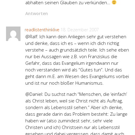
abhalten seinen Glauben zu verkünden…
Antworten
readlistenthinklive
18. Dezember 2007
@Ralf: Ich kann dein Anliegen sehr gut verstehen
und denke, dass ich es – wenn ich dich richtig
verstehe – auch grundsätzlich teile. Ich sehe eben
nur bei Aussagen wie z.B. von Franziskus die
Gefahr, dass das Evangelium irgendwann nur
noch verstanden wird als “Gutes tun”. Und das
geht dann m.E. am Wesen des Evangeliums vorbei
und ist nur noch bloßer Humanismus.
@Daniel: Du suchst nach “Menschen, die ‘einfach’
als Christ leben, weil sie Christ nicht als Auftrag,
sondern als Lebensstil sehen.” Aber ich denke,
dass gerade darin das Problem besteht: Zu lange
haben wir (also zumindest sehr, sehr viele
Christen und ich) Christsein
nur
als Lebensstil
gesehen und dabei vergessen, dass damit auch