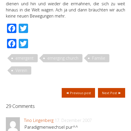
dienen und hin und wieder die ermahnen, die sich zu weit
hinaus in die Welt wagen. Ach ja und dann bräuchten wir auch
keine neuen Bewegungen mehr.
Facebook
Twitter
Facebook
Twitter
emergent
emerging church
Familie
Verein
Previous post
Next Post
29 Comments
Tino Lingenberg
17. Dezember 2007
Paradigmenwechsel pur^^