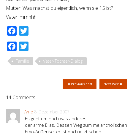
Mutter: Was machst du eigentlich, wenn sie 15 ist?
Vater: mmhhh
Facebook
Twitter
Facebook
Twitter
Familie
Vater-Tochter-Dialog
Previous post
Next Post
14 Comments
Arne
8. Dezember 2007
Es geht um noch was anderes:
der arme Elias. Dessen Weg zum melancholischen
Emo-Außenseiter ist doch jetzt schon