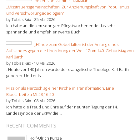
Rezension: Aladin El-Mafaalani
„Misstrauensgemeinschaften: Zur Anziehungskraft von Populismus
und Verschwörungsideologien“
by Tobias Faix -
25 Mai 2026
Ich habe an diesem sonnigen Pfingstwochenende das sehr
spannende und empfehlenswerte Buch ...
„Hände zum Gebet falten ist der Anfang eines
Aufstandes gegen die Unordnung der Welt.“ Zum 140. Geburtstag von
Karl Barth
by Tobias Faix -
10 Mai 2026
. Heute vor 140 Jahren wurde der evangelische Theologe Karl Barth
geboren. Und er ist ...
Mission als Herzschlag einer Kirche in Transformation. Eine
Bibelarbeit zu Mt 28,16-20
by Tobias Faix -
08 Mai 2026
Ich hatte die Freud und Ehre auf der neunten Tagung der 14.
Landessynode der EKKW die ...
RECENT COMMENTS
Rolf-Ulrich Kunze