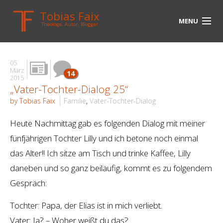
Tobias Faix
MENU
Theologe, Autor, Blogger
HOME
05
BLOG
März
14
2015
„Vater-Tochter-Dialog 25“
BIOGRAPHIE
by Tobias Faix
Familie
,
Vater-Tochter-Dialog
BÜCHER
Heute Nachmittag gab es folgenden Dialog mit meiner
UNTERWEGS
fünfjährigen Tochter Lilly und ich betone noch einmal
das Alter!! Ich sitze am Tisch und trinke Kaffee, Lilly
MEDIEN
daneben und so ganz beiläufig, kommt es zu folgendem
KONTAKT
Gespräch:
LINKS
Tochter: Papa, der Elias ist in mich verliebt.
Vater: Ja? – Woher weißt du das?