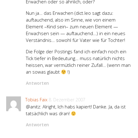
Erwachen oder so ähnlich, oder?
Nun ja… das Erwachen (dict.leo sagt dazu:
auftauchend, also im Sinne, wie von einem
Element –Kind sein– zum neuen Element —
Erwachsen sein — auftauchend…) in ein neues
Verständnis… sowohl für Vater wie für Tochter!
Die Folge der Postings fand ich einfach noch ein
Tick tiefer in Bedeutung… muss natürlich nichts
heissen, war vermütlich reiner Zufall… (wenn man
an sowas glaubt
!)
Antworten
Tobias Faix
8. Dezember 2007
@anitz: Alright, Ich habs kapiert! Danke. Ja, da ist
tatsächlich was dran!
Antworten