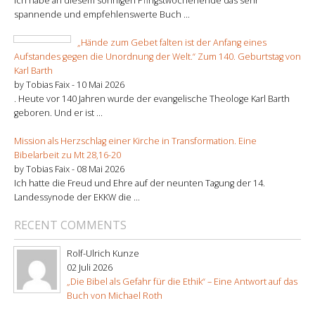
Ich habe an diesem sonnigen Pfingstwochenende das sehr
spannende und empfehlenswerte Buch ...
„Hände zum Gebet falten ist der Anfang eines
Aufstandes gegen die Unordnung der Welt.“ Zum 140. Geburtstag von
Karl Barth
by Tobias Faix -
10 Mai 2026
. Heute vor 140 Jahren wurde der evangelische Theologe Karl Barth
geboren. Und er ist ...
Mission als Herzschlag einer Kirche in Transformation. Eine
Bibelarbeit zu Mt 28,16-20
by Tobias Faix -
08 Mai 2026
Ich hatte die Freud und Ehre auf der neunten Tagung der 14.
Landessynode der EKKW die ...
RECENT COMMENTS
Rolf-Ulrich Kunze
02 Juli 2026
„Die Bibel als Gefahr für die Ethik“ – Eine Antwort auf das
Buch von Michael Roth