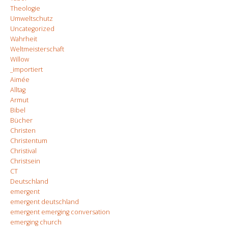
Theologie
Umweltschutz
Uncategorized
Wahrheit
Weltmeisterschaft
Willow
_importiert
Aimée
Alltag
Armut
Bibel
Bücher
Christen
Christentum
Christival
Christsein
CT
Deutschland
emergent
emergent deutschland
emergent emerging conversation
emerging church