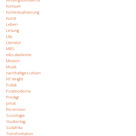
Kindergottesdienst
Konsum
Kontextualisierung
Kunst
Leben
Lesung
Lilly
Literatur
MBS
mbs akademie
Mission
Musik
nachhaltiges Leben
NT Wright
Politik
Postmoderne
Predigt
privat
Rezension
Soziologie
Studientag
Südafrika
Transformation