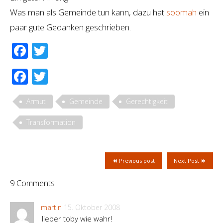
Was man als Gemeinde tun kann, dazu hat
soomah
ein
paar gute Gedanken geschrieben.
Facebook
Twitter
Facebook
Twitter
Armut
Gemeinde
Gerechtigkeit
Transformation
Previous post
Next Post
9 Comments
martin
15. Oktober 2008
lieber toby wie wahr!