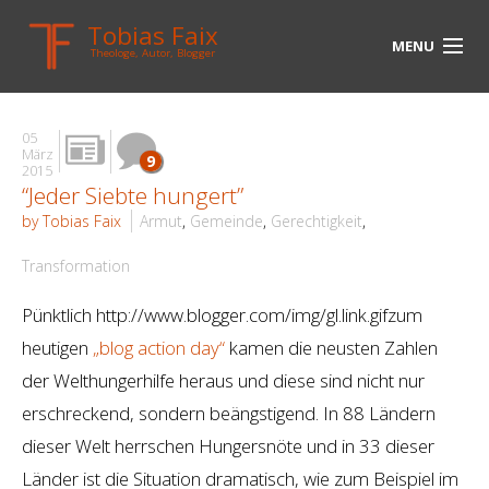
Tobias Faix
MENU
Theologe, Autor, Blogger
HOME
05
BLOG
März
9
2015
“Jeder Siebte hungert”
BIOGRAPHIE
by Tobias Faix
Armut
,
Gemeinde
,
Gerechtigkeit
,
BÜCHER
Transformation
UNTERWEGS
Pünktlich http://www.blogger.com/img/gl.link.gifzum
MEDIEN
heutigen
„blog action day“
kamen die neusten Zahlen
der Welthungerhilfe heraus und diese sind nicht nur
KONTAKT
erschreckend, sondern beängstigend. In 88 Ländern
LINKS
dieser Welt herrschen Hungersnöte und in 33 dieser
Länder ist die Situation dramatisch, wie zum Beispiel im