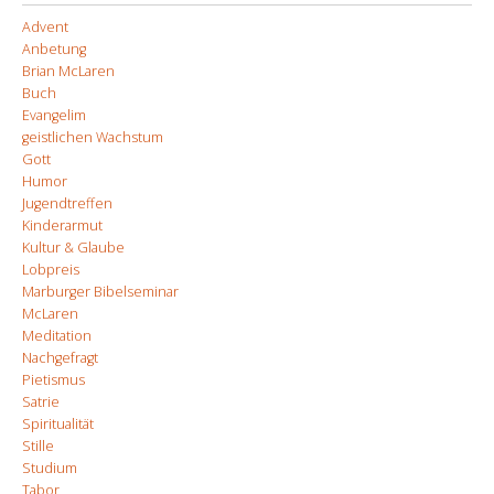
Advent
Anbetung
Brian McLaren
Buch
Evangelim
geistlichen Wachstum
Gott
Humor
Jugendtreffen
Kinderarmut
Kultur & Glaube
Lobpreis
Marburger Bibelseminar
McLaren
Meditation
Nachgefragt
Pietismus
Satrie
Spiritualität
Stille
Studium
Tabor