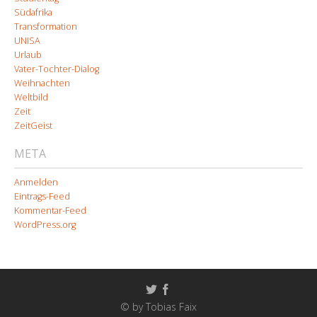
Südafrika
Transformation
UNISA
Urlaub
Vater-Tochter-Dialog
Weihnachten
Weltbild
Zeit
ZeitGeist
META
Anmelden
Eintrags-Feed
Kommentar-Feed
WordPress.org
© by Tobias Faix