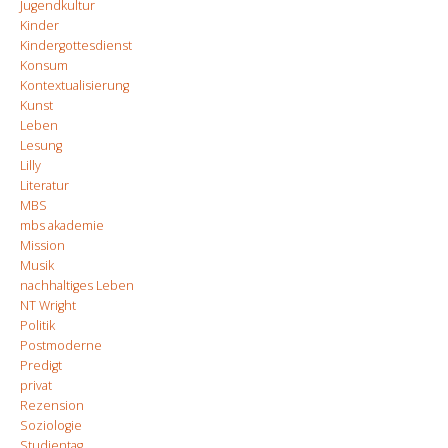
Jugendkultur
Kinder
Kindergottesdienst
Konsum
Kontextualisierung
Kunst
Leben
Lesung
Lilly
Literatur
MBS
mbs akademie
Mission
Musik
nachhaltiges Leben
NT Wright
Politik
Postmoderne
Predigt
privat
Rezension
Soziologie
Studientag