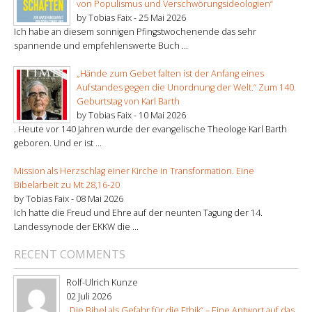
von Populismus und Verschwörungsideologien“
by Tobias Faix -
25 Mai 2026
Ich habe an diesem sonnigen Pfingstwochenende das sehr
spannende und empfehlenswerte Buch ...
„Hände zum Gebet falten ist der Anfang eines
Aufstandes gegen die Unordnung der Welt.“ Zum 140.
Geburtstag von Karl Barth
by Tobias Faix -
10 Mai 2026
. Heute vor 140 Jahren wurde der evangelische Theologe Karl Barth
geboren. Und er ist ...
Mission als Herzschlag einer Kirche in Transformation. Eine
Bibelarbeit zu Mt 28,16-20
by Tobias Faix -
08 Mai 2026
Ich hatte die Freud und Ehre auf der neunten Tagung der 14.
Landessynode der EKKW die ...
RECENT COMMENTS
Rolf-Ulrich Kunze
02 Juli 2026
„Die Bibel als Gefahr für die Ethik“ – Eine Antwort auf das