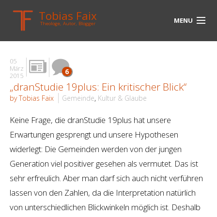
Tobias Faix
MENU
Theologe, Autor, Blogger
HOME
05
BLOG
März
6
2015
„dranStudie 19plus: Ein kritischer Blick“
BIOGRAPHIE
by Tobias Faix
Gemeinde
,
Kultur & Glaube
BÜCHER
Keine Frage, die dranStudie 19plus hat unsere
UNTERWEGS
Erwartungen gesprengt und unsere Hypothesen
widerlegt: Die Gemeinden werden von der jungen
MEDIEN
Generation viel positiver gesehen als vermutet. Das ist
KONTAKT
sehr erfreulich. Aber man darf sich auch nicht verführen
lassen von den Zahlen, da die Interpretation natürlich
LINKS
von unterschiedlichen Blickwinkeln möglich ist. Deshalb