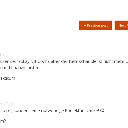
Previous post
Next 
10
wisser sein (okay, vllt doch), aber der herr schäuble ist nicht mehr
n und finanzminister
raktikum
r 2010
sserei, sondern eine notwendige Korrektur! Danke! 😉
um?