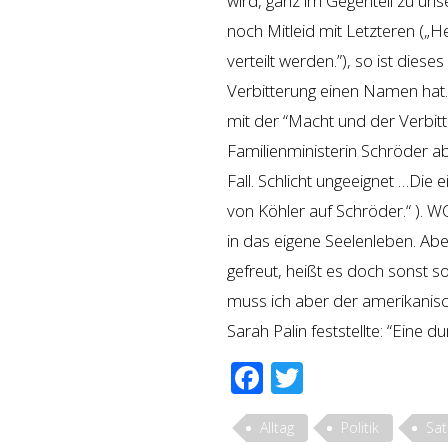
wird, ganz im Gegenteil zu un
noch Mitleid mit Letzteren („He
verteilt werden.”), so ist dies
Verbitterung einen Namen hat…
mit der “Macht und der Verbit
Familienministerin Schröder aber
Fall. Schlicht ungeeignet …Di
von Köhler auf Schröder.“ ). W
in das eigene Seelenleben. Aber 
gefreut, heißt es doch sonst so 
muss ich aber der amerikanisc
Sarah Palin feststellte: “Eine
Facebook
Twitter
Alltag
Politik
Sat