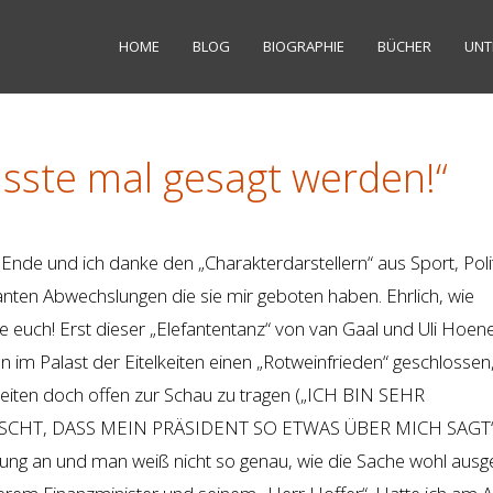
HOME
BLOG
BIOGRAPHIE
BÜCHER
UNT
sste mal gesagt werden!“
nde und ich danke den „Charakterdarstellern“ aus Sport, Poli
anten Abwechslungen die sie mir geboten haben. Ehrlich, wie
 euch! Erst dieser „Elefantentanz“ von van Gaal und Uli Hoene
n im Palast der Eitelkeiten einen „Rotweinfrieden“ geschlosse
eiten doch offen zur Schau zu tragen („ICH BIN SEHR
CHT, DASS MEIN PRÄSIDENT SO ETWAS ÜBER MICH SAGT“
nung an und man weiß nicht so genau, wie die Sache wohl aus