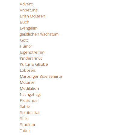
Advent
Anbetung
Brian McLaren
Buch
Evangelim
geistlichen Wachstum
Gott
Humor
Jugendtreffen
Kinderarmut
Kultur & Glaube
Lobpreis
Marburger Bibelseminar
McLaren
Meditation
Nachgefragt
Pietismus
Satrie
Spiritualität
Stille
Studium
Tabor