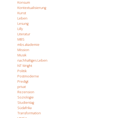
Konsum
Kontextualisierung
Kunst
Leben
Lesung
Lilly
Literatur
MBS
mbs akademie
Mission
Musik
nachhaltiges Leben
NT Wright
Politik
Postmoderne
Predigt
privat
Rezension
Soziologie
Studientag
Südafrika
Transformation