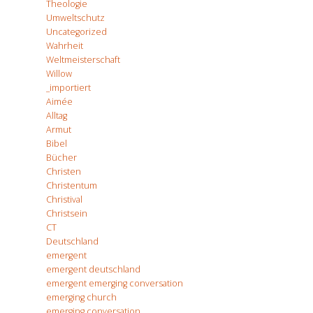
Theologie
Umweltschutz
Uncategorized
Wahrheit
Weltmeisterschaft
Willow
_importiert
Aimée
Alltag
Armut
Bibel
Bücher
Christen
Christentum
Christival
Christsein
CT
Deutschland
emergent
emergent deutschland
emergent emerging conversation
emerging church
emerging conversation