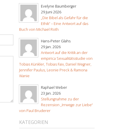
Evelyne Baumberger
29 Juni 2026
„Die Bibel als Gefahr für die
Ethik“ – Eine Antwort auf das
Buch von Michael Roth
Hans-Peter Glahs
29 Jan. 2026
Antwort auf die Kritik an der
empirica Sexualitätsstudie von
Tobias Künkler, Tobias Faix, Daniel Wegner,
Jennifer Paulus, Leonie Preck & Ramona
Wanie
Raphael Weber
23 Jan. 2026
Stellungnahme zu der
Rezension „Irrwege zur Liebe“
von Paul Bruderer
KATEGORIEN