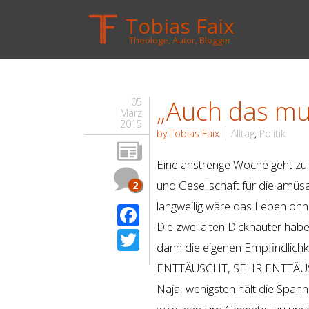
Tobias Faix
Theologe, Autor, Blogger
„Auch das mu
05
März
2015
by Tobias Faix
Alltag
,
Politik
Eine anstrenge Woche geht zu E
und Gesellschaft für die amüs
2
langweilig wäre das Leben ohne
Facebook
Die zwei alten Dickhäuter habe
Twitter
dann die eigenen Empfindlichk
ENTTÄUSCHT, SEHR ENTTÄUS
Naja, wenigsten hält die Span