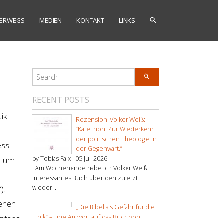
ERWEGS
MEDIEN
KONTAKT
LINKS
RECENT POSTS
tik
Rezension: Volker Weiß:
“Katechon. Zur Wiederkehr
der politischen Theologie in
ss.
der Gegenwart.”
n, um
by Tobias Faix -
05 Juli 2026
. Am Wochenende habe ich Volker Weiß
interessantes Buch über den zuletzt
).
wieder ...
gehen
„Die Bibel als Gefahr für die
Ethik“ – Eine Antwort auf das Buch von