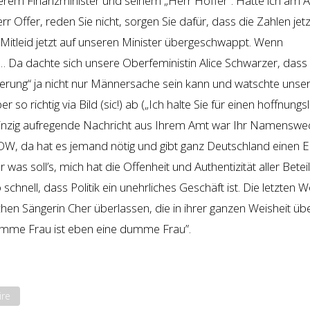
serem Finanzminister und seinem „Herr Hoffer“. Hatte ich am 
rr Offer, reden Sie nicht, sorgen Sie dafür, dass die Zahlen jetz
es Mitleid jetzt auf unseren Minister übergeschwappt. Wenn
 Da dachte sich unsere Oberfeministin Alice Schwarzer, dass
terung“ ja nicht nur Männersache sein kann und watschte unse
 so richtig via Bild (sic!) ab („Ich halte Sie für einen hoffnung
e einzig aufregende Nachricht aus Ihrem Amt war Ihr Namenswe
OW, da hat es jemand nötig und gibt ganz Deutschland einen Ei
was soll’s, mich hat die Offenheit und Authentizität aller Beteil
schnell, dass Politik ein unehrliches Geschäft ist. Die letzten 
hen Sängerin Cher überlassen, die in ihrer ganzen Weisheit üb
 dumme Frau ist eben eine dumme Frau”.
ire