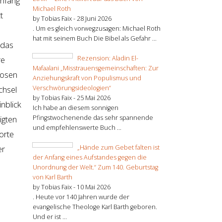
Anfang
Michael Roth
t
by Tobias Faix -
28 Juni 2026
. Um es gleich vorwegzusagen: Michael Roth
hat mit seinem Buch Die Bibel als Gefahr ...
 das
Rezension: Aladin El-
re
Mafaalani „Misstrauensgemeinschaften: Zur
slosen
Anziehungskraft von Populismus und
Verschwörungsideologien“
chsel
by Tobias Faix -
25 Mai 2026
nblick
Ich habe an diesem sonnigen
Pfingstwochenende das sehr spannende
igten
und empfehlenswerte Buch ...
Worte
„Hände zum Gebet falten ist
er
der Anfang eines Aufstandes gegen die
Unordnung der Welt.“ Zum 140. Geburtstag
von Karl Barth
by Tobias Faix -
10 Mai 2026
. Heute vor 140 Jahren wurde der
evangelische Theologe Karl Barth geboren.
Und er ist ...