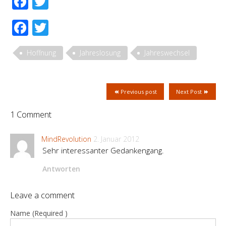
Facebook
Twitter
Facebook
Twitter
Hoffnung
Jahreslosung
Jahreswechsel
Previous post
Next Post
1 Comment
MindRevolution
2. Januar 2012
Sehr interessanter Gedankengang.
Antworten
Leave a comment
Name (Required )