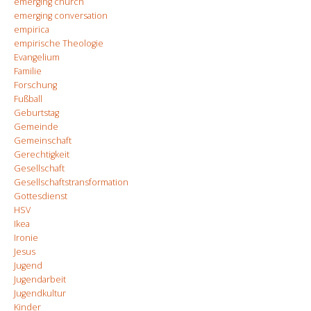
emerging church
emerging conversation
empirica
empirische Theologie
Evangelium
Familie
Forschung
Fußball
Geburtstag
Gemeinde
Gemeinschaft
Gerechtigkeit
Gesellschaft
Gesellschaftstransformation
Gottesdienst
HSV
Ikea
Ironie
Jesus
Jugend
Jugendarbeit
Jugendkultur
Kinder