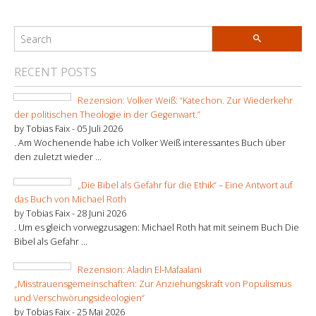
RECENT POSTS
Rezension: Volker Weiß: “Katechon. Zur Wiederkehr
der politischen Theologie in der Gegenwart.”
by Tobias Faix -
05 Juli 2026
. Am Wochenende habe ich Volker Weiß interessantes Buch über
den zuletzt wieder ...
„Die Bibel als Gefahr für die Ethik“ – Eine Antwort auf
das Buch von Michael Roth
by Tobias Faix -
28 Juni 2026
. Um es gleich vorwegzusagen: Michael Roth hat mit seinem Buch Die
Bibel als Gefahr ...
Rezension: Aladin El-Mafaalani
„Misstrauensgemeinschaften: Zur Anziehungskraft von Populismus
und Verschwörungsideologien“
by Tobias Faix -
25 Mai 2026