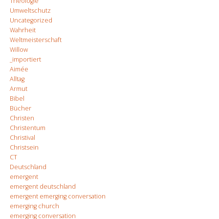
Theologie
Umweltschutz
Uncategorized
Wahrheit
Weltmeisterschaft
Willow
_importiert
Aimée
Alltag
Armut
Bibel
Bücher
Christen
Christentum
Christival
Christsein
CT
Deutschland
emergent
emergent deutschland
emergent emerging conversation
emerging church
emerging conversation