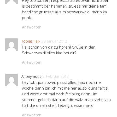
Hey tobitobsen, respekt…hab es zwar nicht aber
is bestimmt der hammer. gruess mir deine fam.
herzliche gruesse aus m schwarzwald. mario ka
punkt
Antworten
Tobias Faix
30. Januar 2012
Ha, schön von dir zu hören! Grüße in den
Schwarzwald! Alles klar bei dir?
Antworten
Anonymous
5. Februar 2012
hey tobi, joa soweit passt alles. hab noch ne
woche dann bin ich mit meiner ausbildung fertig
und werd erst mal nach freiburg ziehn…im
sommer geh ich dann auf die walz. man sieht sich.
halt die ohren steif. liebe gruesse mario
Antworten