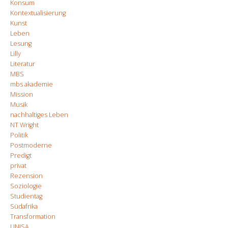
Konsum
Kontextualisierung
Kunst
Leben
Lesung
Lilly
Literatur
MBS
mbs akademie
Mission
Musik
nachhaltiges Leben
NT Wright
Politik
Postmoderne
Predigt
privat
Rezension
Soziologie
Studientag
Südafrika
Transformation
UNISA