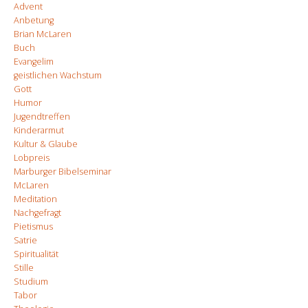
Advent
Anbetung
Brian McLaren
Buch
Evangelim
geistlichen Wachstum
Gott
Humor
Jugendtreffen
Kinderarmut
Kultur & Glaube
Lobpreis
Marburger Bibelseminar
McLaren
Meditation
Nachgefragt
Pietismus
Satrie
Spiritualität
Stille
Studium
Tabor