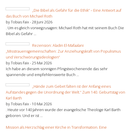
„Die Bibel als Gefahr für die Ethik“ – Eine Antwort auf
das Buch von Michael Roth
by Tobias Faix -
28 Juni 2026
. Um es gleich vorwegzusagen: Michael Roth hat mit seinem Buch Die
Bibel als Gefahr ...
Rezension: Aladin El-Mafaalani
„Misstrauensgemeinschaften: Zur Anziehungskraft von Populismus
und Verschwörungsideologien“
by Tobias Faix -
25 Mai 2026
Ich habe an diesem sonnigen Pfingstwochenende das sehr
spannende und empfehlenswerte Buch ...
„Hände zum Gebet falten ist der Anfang eines
Aufstandes gegen die Unordnung der Welt.“ Zum 140. Geburtstag von
Karl Barth
by Tobias Faix -
10 Mai 2026
. Heute vor 140 Jahren wurde der evangelische Theologe Karl Barth
geboren. Und er ist ...
Mission als Herzschlag einer Kirche in Transformation. Eine