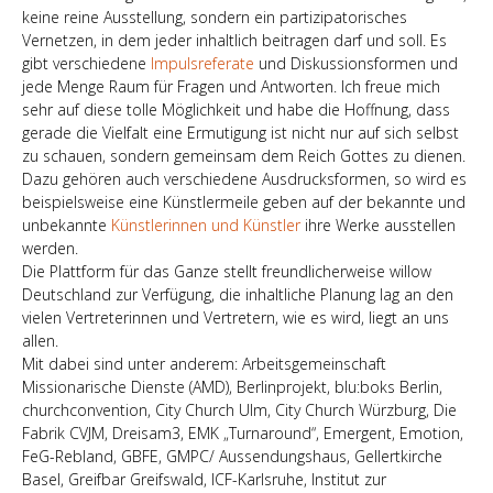
keine reine Ausstellung, sondern ein partizipatorisches
Vernetzen, in dem jeder inhaltlich beitragen darf und soll. Es
gibt verschiedene
Impulsreferate
und Diskussionsformen und
jede Menge Raum für Fragen und Antworten. Ich freue mich
sehr auf diese tolle Möglichkeit und habe die Hoffnung, dass
gerade die Vielfalt eine Ermutigung ist nicht nur auf sich selbst
zu schauen, sondern gemeinsam dem Reich Gottes zu dienen.
Dazu gehören auch verschiedene Ausdrucksformen, so wird es
beispielsweise eine Künstlermeile geben auf der bekannte und
unbekannte
Künstlerinnen und Künstler
ihre Werke ausstellen
werden.
Die Plattform für das Ganze stellt freundlicherweise willow
Deutschland zur Verfügung, die inhaltliche Planung lag an den
vielen Vertreterinnen und Vertretern, wie es wird, liegt an uns
allen.
Mit dabei sind unter anderem: Arbeitsgemeinschaft
Missionarische Dienste (AMD), Berlinprojekt, blu:boks Berlin,
churchconvention, City Church Ulm, City Church Würzburg, Die
Fabrik CVJM, Dreisam3, EMK „Turnaround“, Emergent, Emotion,
FeG-Rebland, GBFE, GMPC/ Aussendungshaus, Gellertkirche
Basel, Greifbar Greifswald, ICF-Karlsruhe, Institut zur