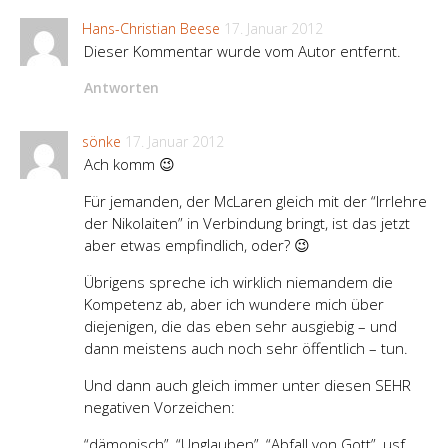
Hans-Christian Beese
17. Januar 2012
Dieser Kommentar wurde vom Autor entfernt.
Antworten
sönke
17. Januar 2012
Ach komm 😉
Für jemanden, der McLaren gleich mit der “Irrlehre
der Nikolaiten” in Verbindung bringt, ist das jetzt
aber etwas empfindlich, oder? 😉
Übrigens spreche ich wirklich niemandem die
Kompetenz ab, aber ich wundere mich über
diejenigen, die das eben sehr ausgiebig – und
dann meistens auch noch sehr öffentlich – tun.
Und dann auch gleich immer unter diesen SEHR
negativen Vorzeichen:
“dämonisch”, “Unglauben”, “Abfall von Gott”, usf.