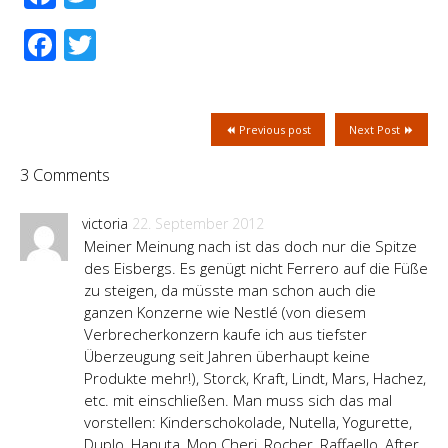
Facebook
Twitter
Previous post
Next Post
3 Comments
victoria
22. September 2012
Meiner Meinung nach ist das doch nur die Spitze
des Eisbergs. Es genügt nicht Ferrero auf die Füße
zu steigen, da müsste man schon auch die
ganzen Konzerne wie Nestlé (von diesem
Verbrecherkonzern kaufe ich aus tiefster
Überzeugung seit Jahren überhaupt keine
Produkte mehr!), Storck, Kraft, Lindt, Mars, Hachez,
etc. mit einschließen. Man muss sich das mal
vorstellen: Kinderschokolade, Nutella, Yogurette,
Duplo, Hanuta, Mon Cheri, Rocher, Raffaello, After