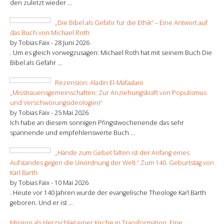
den zuletzt wieder ...
„Die Bibel als Gefahr für die Ethik“ – Eine Antwort auf
das Buch von Michael Roth
by Tobias Faix -
28 Juni 2026
. Um es gleich vorwegzusagen: Michael Roth hat mit seinem Buch Die
Bibel als Gefahr ...
Rezension: Aladin El-Mafaalani
„Misstrauensgemeinschaften: Zur Anziehungskraft von Populismus
und Verschwörungsideologien“
by Tobias Faix -
25 Mai 2026
Ich habe an diesem sonnigen Pfingstwochenende das sehr
spannende und empfehlenswerte Buch ...
„Hände zum Gebet falten ist der Anfang eines
Aufstandes gegen die Unordnung der Welt.“ Zum 140. Geburtstag von
Karl Barth
by Tobias Faix -
10 Mai 2026
. Heute vor 140 Jahren wurde der evangelische Theologe Karl Barth
geboren. Und er ist ...
Mission als Herzschlag einer Kirche in Transformation. Eine