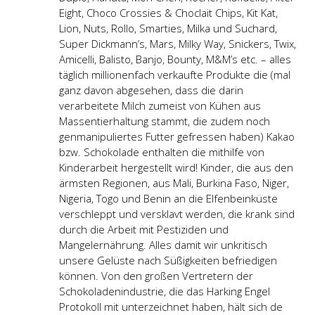
Eight, Choco Crossies & Choclait Chips, Kit Kat,
Lion, Nuts, Rollo, Smarties, Milka und Suchard,
Super Dickmann’s, Mars, Milky Way, Snickers, Twix,
Amicelli, Balisto, Banjo, Bounty, M&M’s etc. – alles
täglich millionenfach verkaufte Produkte die (mal
ganz davon abgesehen, dass die darin
verarbeitete Milch zumeist von Kühen aus
Massentierhaltung stammt, die zudem noch
genmanipuliertes Futter gefressen haben) Kakao
bzw. Schokolade enthalten die mithilfe von
Kinderarbeit hergestellt wird! Kinder, die aus den
ärmsten Regionen, aus Mali, Burkina Faso, Niger,
Nigeria, Togo und Benin an die Elfenbeinküste
verschleppt und versklavt werden, die krank sind
durch die Arbeit mit Pestiziden und
Mangelernährung. Alles damit wir unkritisch
unsere Gelüste nach Süßigkeiten befriedigen
können. Von den großen Vertretern der
Schokoladenindustrie, die das Harking Engel
Protokoll mit unterzeichnet haben, hält sich de