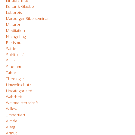
Kinderarmut
Kultur & Glaube
Lobpreis
Marburger Bibelseminar
McLaren
Meditation
Nachgefragt
Pietismus
Satrie
Spiritualität
Stille
Studium
Tabor
Theologie
Umweltschutz
Uncategorized
Wahrheit
Weltmeisterschaft
Willow
_importiert
Aimée
Alltag
Armut