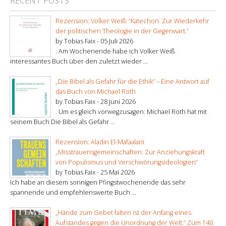
RECENT POSTS
Rezension: Volker Weiß: “Katechon. Zur Wiederkehr
der politischen Theologie in der Gegenwart.”
by Tobias Faix -
05 Juli 2026
. Am Wochenende habe ich Volker Weiß
interessantes Buch über den zuletzt wieder ...
„Die Bibel als Gefahr für die Ethik“ – Eine Antwort auf
das Buch von Michael Roth
by Tobias Faix -
28 Juni 2026
. Um es gleich vorwegzusagen: Michael Roth hat mit
seinem Buch Die Bibel als Gefahr ...
Rezension: Aladin El-Mafaalani
„Misstrauensgemeinschaften: Zur Anziehungskraft
von Populismus und Verschwörungsideologien“
by Tobias Faix -
25 Mai 2026
Ich habe an diesem sonnigen Pfingstwochenende das sehr
spannende und empfehlenswerte Buch ...
„Hände zum Gebet falten ist der Anfang eines
Aufstandes gegen die Unordnung der Welt.“ Zum 140.