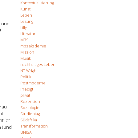
Kontextualisierung
Kunst
Leben
Lesung
e und
Lilly
!
Literatur
MBS
mbs akademie
Mission
Musik
nachhaltiges Leben
NT Wright
Politik
Postmoderne
Predigt
privat
Rezension
Frau
Soziologie
ht
Studientag
htlich
Südafrika
Transformation
n (und
UNISA