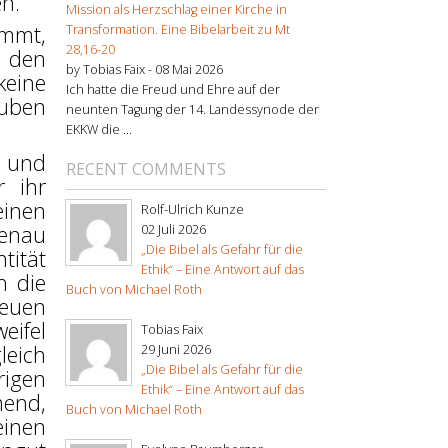
n.
Mission als Herzschlag einer Kirche in
ommt,
Transformation. Eine Bibelarbeit zu Mt
28,16-20
 den
by Tobias Faix -
08 Mai 2026
keine
Ich hatte die Freud und Ehre auf der
auben
neunten Tagung der 14. Landessynode der
EKKW die ...
) und
RECENT COMMENTS
r ihr
einen
Rolf-Ulrich Kunze
genau
02 Juli 2026
„Die Bibel als Gefahr für die
tität
Ethik“ – Eine Antwort auf das
h die
Buch von Michael Roth
neuen
eifel
Tobias Faix
leich
29 Juni 2026
„Die Bibel als Gefahr für die
rigen
Ethik“ – Eine Antwort auf das
mend,
Buch von Michael Roth
einen