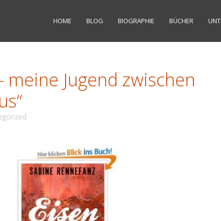
HOME
BLOG
BIOGRAPHIE
BÜCHER
UNT
 – meine Jugend zwischen
us“
egorized