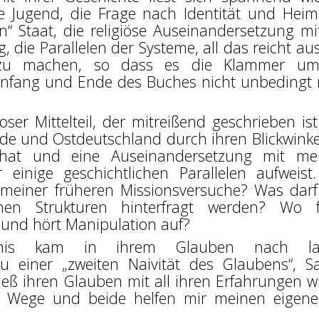
he Jugend, die Frage nach Identität und Heim
Staat, die religiöse Auseinandersetzung mi
 die Parallelen der Systeme, all das reicht au
 zu machen, so dass es die Klammer um
Anfang und Ende des Buches nicht unbedingt 
oser Mittelteil, der mitreißend geschrieben is
de und Ostdeutschland durch ihren Blickwinke
t hat und eine Auseinandersetzung mit m
r einige geschichtlichen Parallelen aufweist
t meiner früheren Missionsversuche? Was dar
hen Strukturen hinterfragt werden? Wo f
und hört Manipulation auf?
nis kam in ihrem Glauben nach la
u einer „zweiten Naivität des Glaubens“, S
tieß ihren Glauben mit all ihren Erfahrungen w
i Wege und beide helfen mir meinen eigen