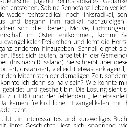
tdeutsche Jugend rechtsradikales Gedank
gien entstehen. Sabine Rennefanz Leben verlief
e weder rechtsradikal, noch linksradikal, so
sus und begann ihm radikal nachzufolgen
schen sich die Ebenen, Motive, Hoffnunge
Herrschaft im Osten entkommen, kommt Sa
u evangelikaler Freikirchen und lernt die Herrs
anz anderem hinzugeben. Schnell eignet sie
n, lässt sich taufen, arbeitet in der Gemeind
it (bis nach Russland). Sie schreibt über diese
bittert, distanziert, vielleicht etwas anklagend
r den Mitchristen der damaligen Zeit, sondern
 konnte ich denn so naiv sein? Wie konnte mi
 gebildet und gescheit bin. Die Lösung sieht s
R zur BRD und der fehlenden „Betriebsanlei
a kamen freikirchlichen Evangelikalen mit 
ade recht.
eibt ein interessantes und kurzweiliges Buch
it ihrer Geschichte liest sich spannend wi