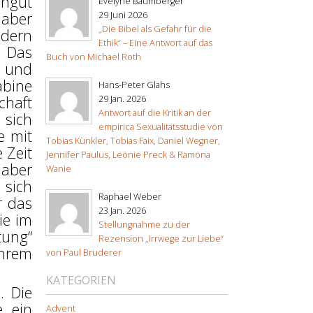
engut
Evelyne Baumberger
 aber
29 Juni 2026
„Die Bibel als Gefahr für die
ndern
Ethik“ – Eine Antwort auf das
. Das
Buch von Michael Roth
n und
bine
Hans-Peter Glahs
chaft
29 Jan. 2026
Antwort auf die Kritik an der
 sich
empirica Sexualitätsstudie von
e mit
Tobias Künkler, Tobias Faix, Daniel Wegner,
 Zeit
Jennifer Paulus, Leonie Preck & Ramona
, aber
Wanie
 sich
Raphael Weber
r das
23 Jan. 2026
ie im
Stellungnahme zu der
tung“
Rezension „Irrwege zur Liebe“
ihrem
von Paul Bruderer
KATEGORIEN
. Die
e ein
Advent