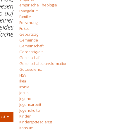
wesen
empirische Theologie
Evangelium
o auf
Familie
einer
Forschung
eides
Fußball
fache
Geburtstag
Gemeinde
Gemeinschaft
Gerechtigkeit
Gesellschaft
Gesellschaftstransformation
Gottesdienst
HSV
Ikea
Ironie
Jesus
Jugend
Jugendarbeit
Jugendkultur
Kinder
Post
Kindergottesdienst
Konsum