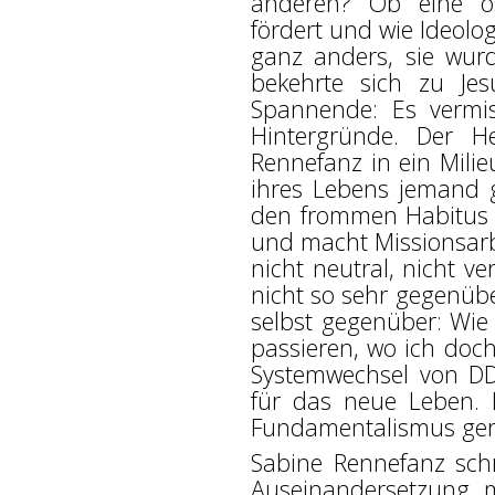
anderen? Ob eine os
fördert und wie Ideolo
ganz anders, sie wurd
bekehrte sich zu Je
Spannende: Es vermi
Hintergründe. Der 
Rennefanz in ein Milie
ihres Lebens jemand g
den frommen Habitus a
und macht Missionsarbe
nicht neutral, nicht ver
nicht so sehr gegenübe
selbst gegenüber: Wie
passieren, wo ich doch
Systemwechsel von DD
für das neue Leben. D
Fundamentalismus ger
Sabine Rennefanz schr
Auseinandersetzung m