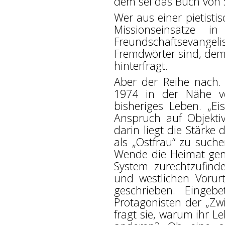
dem sei das Buch von 
Wer aus einer pietisti
Missionseinsätze 
Freundschaftsevangel
Fremdwörter sind, dem
hinterfragt.
Aber der Reihe nach. 
1974 in der Nähe vo
bisheriges Leben. „Ei
Anspruch auf Objektiv
darin liegt die Stärke
als „Ostfrau“ zu such
Wende die Heimat gen
System zurechtzufinde
und westlichen Vorurt
geschrieben. Eingeb
Protagonisten der „Zw
fragt sie, warum ihr 