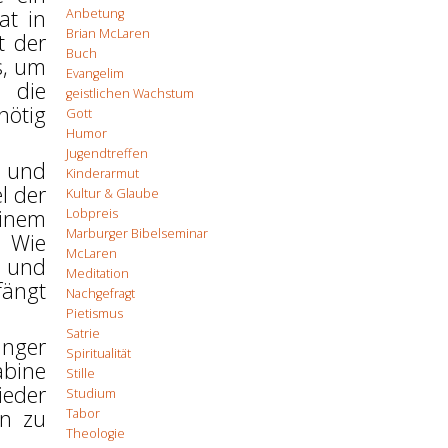
at in
Anbetung
Brian McLaren
t der
Buch
s, um
Evangelim
 die
geistlichen Wachstum
nötig
Gott
Humor
Jugendtreffen
t und
Kinderarmut
l der
Kultur & Glaube
einem
Lobpreis
Marburger Bibelseminar
. Wie
McLaren
f und
Meditation
ängt
Nachgefragt
Pietismus
Satrie
nger
Spiritualität
abine
Stille
ieder
Studium
en zu
Tabor
Theologie