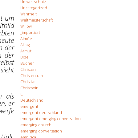
Umweltschutz
Uncategorized
Wahrheit
ht um
Weltmeisterschaft
tbild
Willow
ebten
_importiert
heute
Aimée
Alltag
n der
Armut
n der
Bibel
elbst
Bücher
sieht
Christen
Christentum
Christival
Christsein
CT
h als
Deutschland
n, er
emergent
werfe
emergent deutschland
emergent emerging conversation
emerging church
emerging conversation
Halt,
empirica