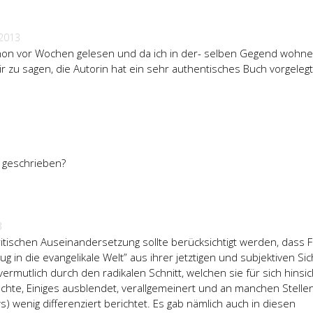
 2013
schon vor Wochen gelesen und da ich in der- selben Gegend wohn
ir zu sagen, die Autorin hat ein sehr authentisches Buch vorgelegt
i geschrieben?
3
kritischen Auseinandersetzung sollte berücksichtigt werden, dass 
g in die evangelikale Welt” aus ihrer jetztigen und subjektiven Sic
ermutlich durch den radikalen Schnitt, welchen sie für sich hinsic
chte, Einiges ausblendet, verallgemeinert und an manchen Stelle
) wenig differenziert berichtet. Es gab nämlich auch in diesen