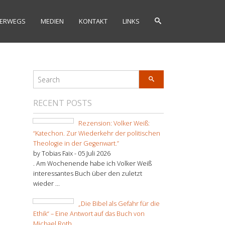
ERWEGS
MEDIEN
KONTAKT
LINKS
RECENT POSTS
Rezension: Volker Weiß:
“Katechon. Zur Wiederkehr der politischen
Theologie in der Gegenwart.”
by Tobias Faix -
05 Juli 2026
. Am Wochenende habe ich Volker Weiß
interessantes Buch über den zuletzt
wieder ...
„Die Bibel als Gefahr für die
Ethik“ – Eine Antwort auf das Buch von
Michael Roth