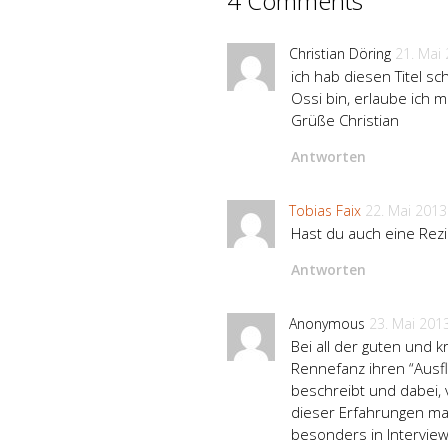
4 Comments
Christian Döring
21. Mai
ich hab diesen Titel 
Ossi bin, erlaube ich m
Grüße Christian
Antworten
Tobias Faix
22. Mai 2013
Hast du auch eine Rez
Antworten
Anonymous
23. Mai 201
Bei all der guten und 
Rennefanz ihren “Ausflu
beschreibt und dabei, v
dieser Erfahrungen ma
besonders in Interviews