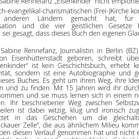
Sabine Rennefanz „Eisenkinder“ nicht empfohle
sch-evangelikal-charismatischen (Frei-)Kirche k
in anderen Ländern gemacht hat, für
isation und die vier geistlichen Gesetze 
 sei gesagt, dass dieses Buch den eigenen Gl
Sabine Rennefanz, Journalistin in Berlin (BZ
n Eisenhüttenstadt geboren, schreibt übe
senkinder“ ist kein Geschichtsbuch, erhebt k
ität, sondern ist eine Autobiographie und 
 dieses Buches. Es geht um ihren Weg, ihre Iden
en und zu finden. Mit 15 Jahren wird ihr durc
ommen und sie muss lernen sich in einem 
n. Ihr beschriebener Weg zwischen Selbstzw
eilen ist dabei witzig, klug und ironisch zug
ettet in das Geschehen um die gleichalt
ickauer Zelle“, die aus ähnlichem Milieu kom
Leben diesen Verlauf genommen hat und nicht 