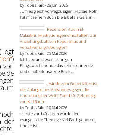
by Tobias Faix -
28 Juni 2026
. Um es gleich vorwegzusagen: Michael Roth
hat mit seinem Buch Die Bibel als Gefahr ...
Rezension: Aladin El-
Mafaalani „Misstrauensgemeinschaften: Zur
Anziehungskraft von Populismus und
Verschwörungsideologien“
) legt
by Tobias Faix -
25 Mai 2026
tion“
)
Ich habe an diesem sonnigen
 vor.
Pfingstwochenende das sehr spannende
beide
und empfehlenswerte Buch ...
ungen
„Hände zum Gebet falten ist
 kaum
der Anfang eines Aufstandes gegen die
Unordnung der Welt.“ Zum 140. Geburtstag
von Karl Barth
by Tobias Faix -
10 Mai 2026
 noch
. Heute vor 140 Jahren wurde der
n der
evangelische Theologe Karl Barth geboren.
Und er ist ...
chte,