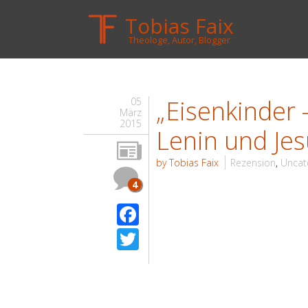
Tobias Faix
Theologe, Autor, Blogger
„Eisenkinder
05
März
2015
Lenin und Jes
by Tobias Faix
Rezension
,
Uncat
4
Facebook
Twitter