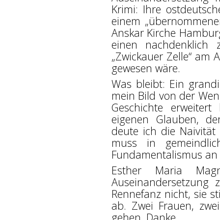
Krimi: Ihre ostdeutsc
einem „übernommenen“ 
Anskar Kirche Hamburg,
einen nachdenklich
„Zwickauer Zelle“ am 
gewesen wäre.
Was bleibt: Ein grandi
mein Bild von der Wen
Geschichte erweiter
eigenen Glauben
, de
deute ich die Naivitä
muss in gemeindlic
Fundamentalismus an 
Esther Maria Mag
Auseinandersetzung z
Rennefanz nicht, sie s
ab. Zwei Frauen, zwe
gehen. Danke.