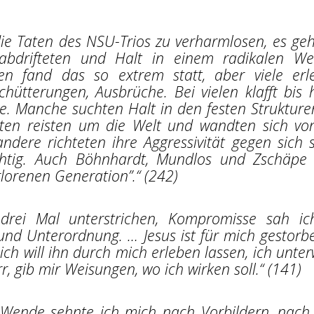
die Taten des NSU-Trios zu verharmlosen, es ge
 abdrifteten und Halt in einem radikalen Wel
len fand das so extrem statt, aber viele erl
hütterungen, Ausbrüche. Bei vielen klafft bis 
ie. Manche suchten Halt in den festen Strukture
ten reisten um die Welt und wandten sich vo
 andere richteten ihre Aggressivität gegen sich s
tig. Auch Böhnhardt, Mundlos und Zschäpe 
erlorenen Generation”.“ (242)
drei Mal unterstrichen, Kompromisse sah ic
nd Unterordnung. … Jesus ist für mich gestorbe
ch will ihn durch mich erleben lassen, ich unter
, gib mir Weisungen, wo ich wirken soll.“ (141)
 Wende sehnte ich mich nach Vorbildern, nach 