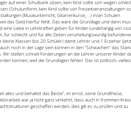
nger auf einer Schulbank sitzen, kein Kind sollte sich wegen schle
n (Schuluniform, kein Kind sollte von Freizeitveranstaltungen o
staltungen (Musikunterricht, Gitarrenkurse, …) in/an Schulen
eil das Geld hierfür fehlt. Das wäre die Grundlage und dann müs
 eine Liebe in Lehrkräften geben für Kinder (unabhängig von sozi
, für schlecht und für alle Zeiten verurteilungswürdig befunden
 kleine Klassen (bis 20 Schüler) damit Lehrer und 1 Erzieher (jetz
 auch noch in der Lage sein können in den “Schwachen” das Stark
. Wir stellen schnell Forderungen an die Lehrer unserer Kinder 
erden können, weil die Grundlagen fehlen. Das ist politisch, vielleic
et alles und behaltet das Beste”, im ernst, seine Grundthese,
ktorarbeit war ja nicht ganz verkehrt, dass auch in frommen Krei
chtstrukturen geschaffen werden, dies gilt es zu prüfen und zu