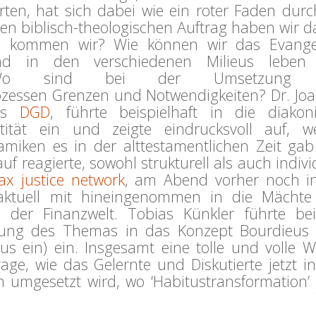
rten, hat sich dabei wie ein roter Faden durc
n biblisch-theologischen Auftrag haben wir d
on kommen wir? Wie können wir das Evang
nd in den verschiedenen Milieus leben
? Wo sind bei der Umsetzung 
ozessen Grenzen und Notwendigkeiten? Dr. Jo
des
DGD
, führte beispielhaft in die diakon
ität ein und zeigte eindrucksvoll auf, w
namiken es in der alttestamentlichen Zeit ga
uf reagierte, sowohl strukturell als auch indivi
tax justice network
, am Abend vorher noch i
ktuell mit hineingenommen in die Mächte
der Finanzwelt. Tobias Künkler führte be
itung des Themas in das Konzept Bourdieus
tus ein) ein. Insgesamt eine tolle und volle 
ge, wie das Gelernte und Diskutierte jetzt i
n umgesetzt wird, wo ‘Habitustransformation’