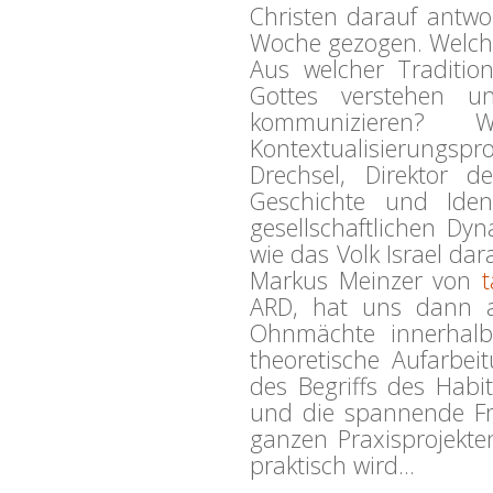
Christen darauf antwo
Woche gezogen. Welche
Aus welcher Traditi
Gottes verstehen u
kommunizieren
Kontextualisierungspr
Drechsel, Direktor 
Geschichte und Ident
gesellschaftlichen Dy
wie das Volk Israel dara
Markus Meinzer von
ARD, hat uns dann a
Ohnmächte innerhalb 
theoretische Aufarbe
des Begriffs des Habi
und die spannende Fra
ganzen Praxisprojekte
praktisch wird…