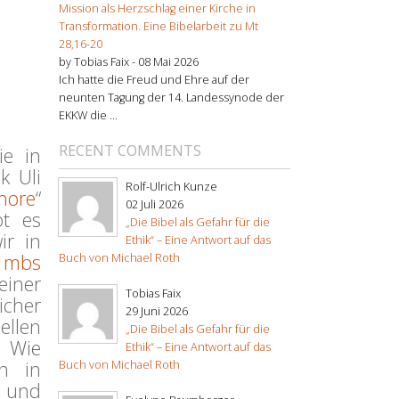
Mission als Herzschlag einer Kirche in
Transformation. Eine Bibelarbeit zu Mt
28,16-20
by Tobias Faix -
08 Mai 2026
Ich hatte die Freud und Ehre auf der
neunten Tagung der 14. Landessynode der
EKKW die ...
RECENT COMMENTS
ie in
k Uli
Rolf-Ulrich Kunze
hore
“
02 Juli 2026
bt es
„Die Bibel als Gefahr für die
ir in
Ethik“ – Eine Antwort auf das
mbs
Buch von Michael Roth
iner
Tobias Faix
icher
29 Juni 2026
ellen
„Die Bibel als Gefahr für die
: Wie
Ethik“ – Eine Antwort auf das
n in
Buch von Michael Roth
n und