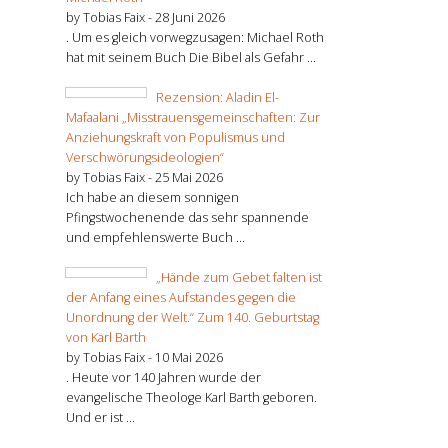
by Tobias Faix -
28 Juni 2026
. Um es gleich vorwegzusagen: Michael Roth
hat mit seinem Buch Die Bibel als Gefahr ...
Rezension: Aladin El-
Mafaalani „Misstrauensgemeinschaften: Zur
Anziehungskraft von Populismus und
Verschwörungsideologien“
by Tobias Faix -
25 Mai 2026
Ich habe an diesem sonnigen
Pfingstwochenende das sehr spannende
und empfehlenswerte Buch ...
„Hände zum Gebet falten ist
der Anfang eines Aufstandes gegen die
Unordnung der Welt.“ Zum 140. Geburtstag
von Karl Barth
by Tobias Faix -
10 Mai 2026
. Heute vor 140 Jahren wurde der
evangelische Theologe Karl Barth geboren.
Und er ist ...