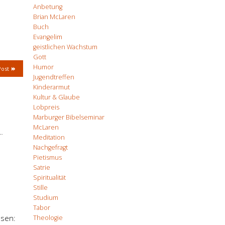
Anbetung
Brian McLaren
Buch
Evangelim
geistlichen Wachstum
Gott
Humor
Post
Jugendtreffen
Kinderarmut
Kultur & Glaube
Lobpreis
Marburger Bibelseminar
McLaren
…
Meditation
Nachgefragt
Pietismus
Satrie
Spiritualität
Stille
Studium
Tabor
ssen:
Theologie