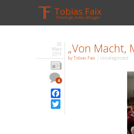
Tobias Faix
Theologe, Autor, Blogger
„Von Macht, 
05
März
2015
by Tobias Faix
Uncategorized
4
Facebook
Twitter