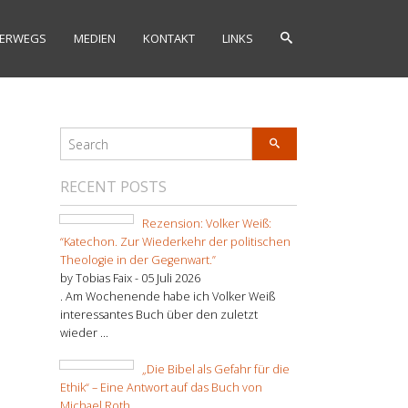
ERWEGS
MEDIEN
KONTAKT
LINKS
RECENT POSTS
Rezension: Volker Weiß:
“Katechon. Zur Wiederkehr der politischen
Theologie in der Gegenwart.”
by Tobias Faix -
05 Juli 2026
. Am Wochenende habe ich Volker Weiß
interessantes Buch über den zuletzt
wieder ...
„Die Bibel als Gefahr für die
Ethik“ – Eine Antwort auf das Buch von
Michael Roth