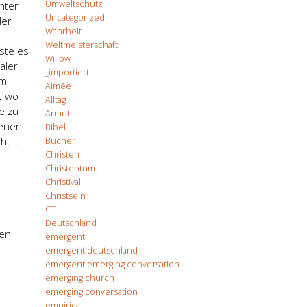
Umweltschutz
chter
Uncategorized
der
Wahrheit
Weltmeisterschaft
ste es
Willow
aler
_importiert
em
Aimée
t wo
Alltag
e zu
Armut
denen
Bibel
ht … .
Bücher
Christen
Christentum
Christival
Christsein
CT
Deutschland
sen
emergent
emergent deutschland
emergent emerging conversation
emerging church
emerging conversation
empirica