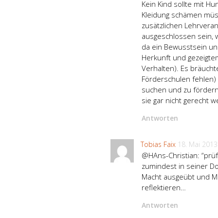
Kein Kind sollte mit Hu
Kleidung schämen müsse
zusätzlichen Lehrveran
ausgeschlossen sein, w
da ein Bewusstsein und
Herkunft und gezeigtem
Verhalten). Es bräuchte
Förderschulen fehlen)
suchen und zu fördern
sie gar nicht gerecht w
Antworten
Tobias Faix
18. Mai 2013
@HAns-Christian: “prüf
zumindest in seiner Do
Macht ausgeübt und Ma
reflektieren…
Antworten