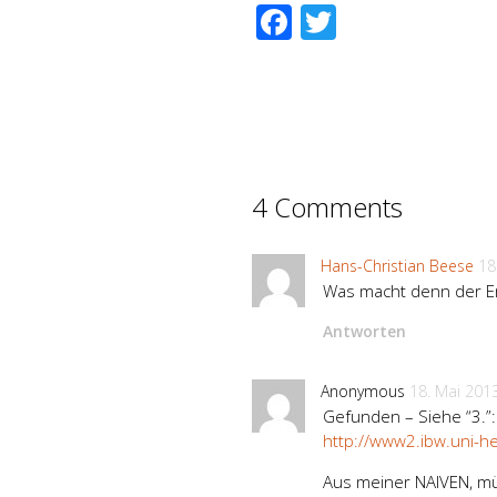
Facebook
Twitter
4 Comments
Hans-Christian Beese
18
Was macht denn der Er
Antworten
Anonymous
18. Mai 201
Gefunden – Siehe “3.”:
http://www2.ibw.uni-h
Aus meiner NAIVEN, müt