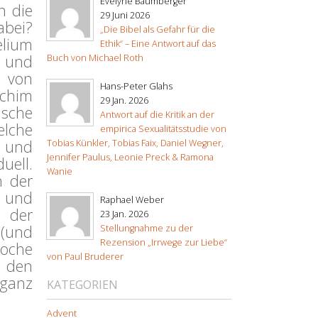
Evelyne Baumberger
h die
29 Juni 2026
abei?
„Die Bibel als Gefahr für die
elium
Ethik“ – Eine Antwort auf das
 und
Buch von Michael Roth
von
Hans-Peter Glahs
achim
29 Jan. 2026
ische
Antwort auf die Kritik an der
elche
empirica Sexualitätsstudie von
b und
Tobias Künkler, Tobias Faix, Daniel Wegner,
Jennifer Paulus, Leonie Preck & Ramona
duell.
Wanie
n der
 und
Raphael Weber
i der
23 Jan. 2026
 (und
Stellungnahme zu der
Rezension „Irrwege zur Liebe“
Woche
von Paul Bruderer
n den
 ganz
KATEGORIEN
Advent