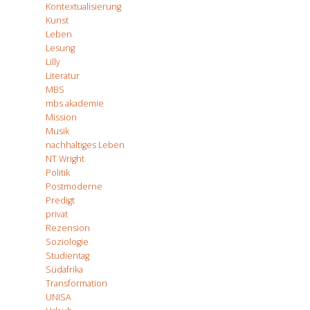
Kontextualisierung
Kunst
Leben
Lesung
Lilly
Literatur
MBS
mbs akademie
Mission
Musik
nachhaltiges Leben
NT Wright
Politik
Postmoderne
Predigt
privat
Rezension
Soziologie
Studientag
Südafrika
Transformation
UNISA