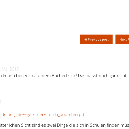
Previous post
Next 
. Mai 2013
dmann bei euch auf dem Büchertisch? Das passt doch gar nicht 
3
eidelberg.de/~gerstner/storch_bourdieu.pdf
terlichen Sicht sind es zwei Dinge die sich in Schulen finden mü