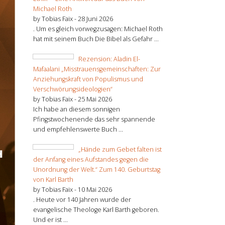
Michael Roth
by Tobias Faix -
28 Juni 2026
. Um es gleich vorwegzusagen: Michael Roth
hat mit seinem Buch Die Bibel als Gefahr ...
Rezension: Aladin El-
Mafaalani „Misstrauensgemeinschaften: Zur
Anziehungskraft von Populismus und
Verschwörungsideologien“
by Tobias Faix -
25 Mai 2026
Ich habe an diesem sonnigen
Pfingstwochenende das sehr spannende
und empfehlenswerte Buch ...
„Hände zum Gebet falten ist
der Anfang eines Aufstandes gegen die
Unordnung der Welt.“ Zum 140. Geburtstag
von Karl Barth
by Tobias Faix -
10 Mai 2026
. Heute vor 140 Jahren wurde der
evangelische Theologe Karl Barth geboren.
Und er ist ...