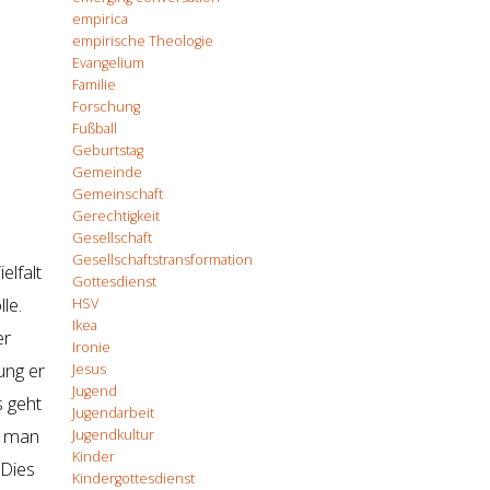
empirica
empirische Theologie
Evangelium
Familie
Forschung
Fußball
Geburtstag
Gemeinde
Gemeinschaft
Gerechtigkeit
Gesellschaft
Gesellschaftstransformation
elfalt
Gottesdienst
le.
HSV
Ikea
er
Ironie
ung er
Jesus
Jugend
s geht
Jugendarbeit
s man
Jugendkultur
Kinder
 Dies
Kindergottesdienst