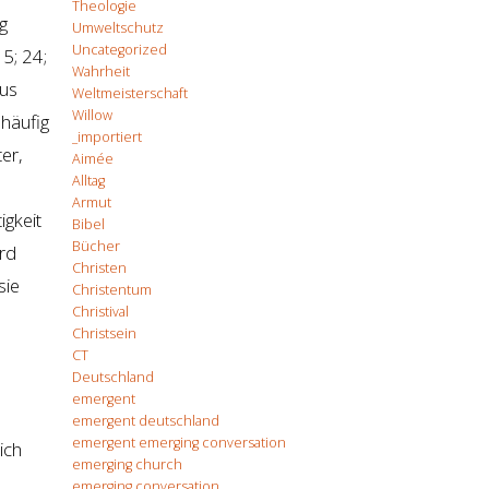
Theologie
g
Umweltschutz
Uncategorized
15; 24;
Wahrheit
sus
Weltmeisterschaft
Willow
häufig
_importiert
er,
Aimée
Alltag
Armut
igkeit
Bibel
Bücher
rd
Christen
sie
Christentum
Christival
Christsein
CT
Deutschland
emergent
emergent deutschland
emergent emerging conversation
ich
emerging church
emerging conversation