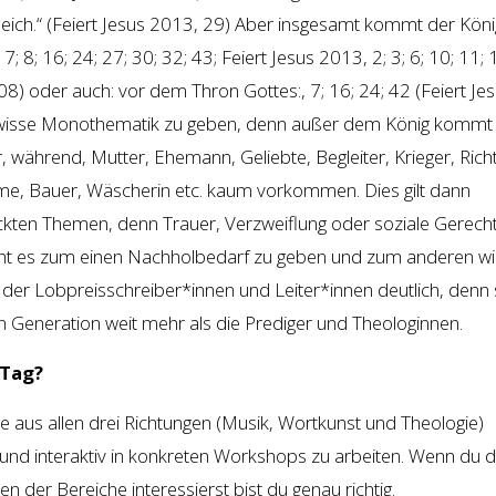
leich.“ (Feiert Jesus 2013, 29) Aber insgesamt kommt der Köni
; 7; 8; 16; 24; 27; 30; 32; 43; Feiert Jesus 2013, 2; 3; 6; 10; 11; 
008) oder auch: vor dem Thron Gottes:, 7; 16; 24; 42 (Feiert Je
gewisse Monothematik zu geben, denn außer dem König kommt 
, während, Mutter, Ehemann, Geliebte, Begleiter, Krieger, Richt
e, Bauer, Wäscherin etc. kaum vorkommen. Dies gilt dann
kten Themen, denn Trauer, Verzweiflung oder soziale Gerecht
nt es zum einen Nachholbedarf zu geben und zum anderen wi
der Lobpreisschreiber*innen und Leiter*innen deutlich, denn 
n Generation weit mehr als die Prediger und Theologinnen.
-Tag?
e aus allen drei Richtungen (Musik, Wortkunst und Theologie)
nd interaktiv in konkreten Workshops zu arbeiten. Wenn du d
n der Bereiche interessierst bist du genau richtig.