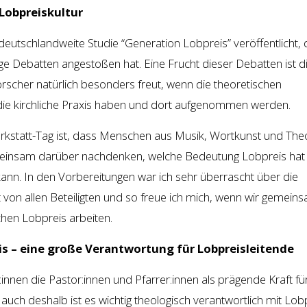
Lobpreiskultur
deutschlandweite Studie “Generation Lobpreis” veröffentlicht, 
ge Debatten angestoßen hat. Eine Frucht dieser Debatten ist d
rscher natürlich besonders freut, wenn die theoretischen
die kirchliche Praxis haben und dort aufgenommen werden.
statt-Tag ist, dass Menschen aus Musik, Wortkunst und The
sam darüber nachdenken, welche Bedeutung Lobpreis hat
nn. In den Vorbereitungen war ich sehr überrascht über die
 von allen Beteiligten und so freue ich mich, wenn wir gemein
chen Lobpreis arbeiten.
is – eine große Verantwortung für Lobpreisleitende
:innen die Pastor:innen und Pfarrer:innen als prägende Kraft fü
uch deshalb ist es wichtig theologisch verantwortlich mit Lob