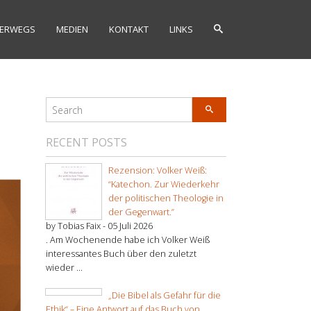
ERWEGS
MEDIEN
KONTAKT
LINKS
RECENT POSTS
Rezension: Volker Weiß:
“Katechon. Zur Wiederkehr
der politischen Theologie in
der Gegenwart.”
by Tobias Faix -
05 Juli 2026
. Am Wochenende habe ich Volker Weiß
interessantes Buch über den zuletzt
wieder ...
„Die Bibel als Gefahr für die
Ethik“ – Eine Antwort auf das Buch von