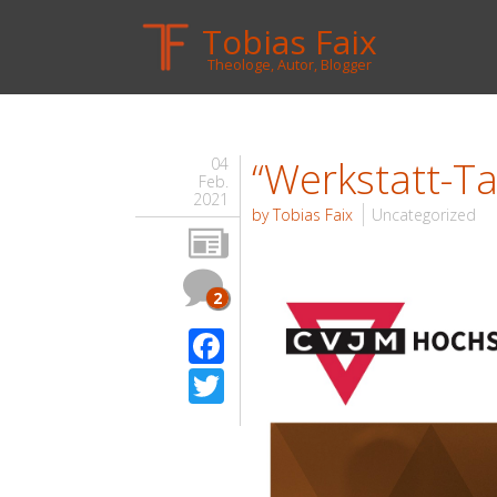
Tobias Faix
Theologe, Autor, Blogger
“Werkstatt-Ta
04
Feb.
2021
by Tobias Faix
Uncategorized
2
Facebook
Twitter