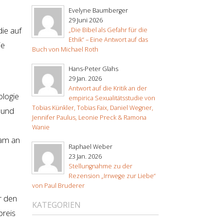
Evelyne Baumberger
29 Juni 2026
die auf
„Die Bibel als Gefahr für die
Ethik“ – Eine Antwort auf das
ie
Buch von Michael Roth
Hans-Peter Glahs
29 Jan. 2026
Antwort auf die Kritik an der
ologie
empirica Sexualitätsstudie von
Tobias Künkler, Tobias Faix, Daniel Wegner,
 und
Jennifer Paulus, Leonie Preck & Ramona
Wanie
sam an
Raphael Weber
23 Jan. 2026
Stellungnahme zu der
Rezension „Irrwege zur Liebe“
von Paul Bruderer
r den
KATEGORIEN
preis