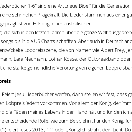
iederbücher 1-6“ sind eine Art „neue Bibel“ für die Generation
eine sehr hohen Prägekraft. Die Lieder stammen aus einer g
 geprägt ist von Hillsong, einer australischen
e sich in den letzten Jahren über die ganze Welt ausgebreit
songs bis in die US Charts schafften. Aber auch in Deutschland
 entwickelte Lobpreisszene, die von Namen wie Albert Frey, Jen
rmann, Lara Neumann, Lothar Kosse, der Outbreakband oder
t eine starke gemeindliche Verortung von eigenen Lobpreisba
preis
ie Feiert Jesu Liederbücher werfen, dann stellen wir fest, dass 
ten Lobpreisliedern vorkommen. Vor allem der König, der imm
und die Fäden meines Lebens in der Hand hält und für den ich a
e entscheidende Rolle, wie zum Beispiel in „Für den König, fü
.“ (Feiert Jesus 2013, 11) oder „Königlich strahlt dein Licht. Du 