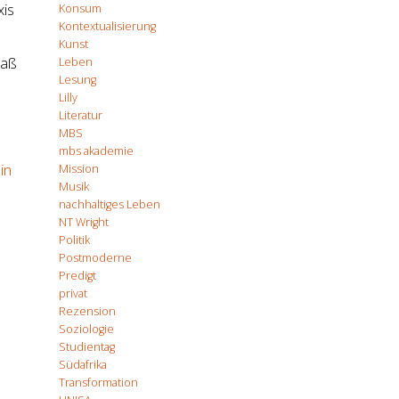
xis
Konsum
Kontextualisierung
Kunst
paß
Leben
Lesung
Lilly
Literatur
MBS
mbs akademie
in
Mission
Musik
nachhaltiges Leben
NT Wright
Politik
Postmoderne
Predigt
privat
Rezension
Soziologie
Studientag
Südafrika
Transformation