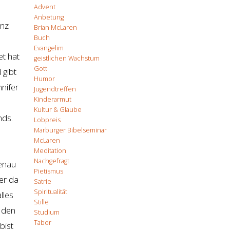
Advent
Anbetung
anz
Brian McLaren
Buch
Evangelim
et hat
geistlichen Wachstum
Gott
 gibt
Humor
nifer
Jugendtreffen
Kinderarmut
Kultur & Glaube
nds.
Lobpreis
Marburger Bibelseminar
McLaren
Meditation
Nachgefragt
genau
Pietismus
er da
Satrie
Spiritualität
lles
Stille
r den
Studium
Tabor
bist