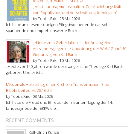
Rezension: Aladin El-Mafaalani
„Misstrauensgemeinschaften: Zur Anziehungskraft
von Populismus und Verschwörungsideologien“
by Tobias Faix -
25 Mai 2026
Ich habe an diesem sonnigen Pfingstwochenende das sehr
spannende und empfehlenswerte Buch ...
„Hände zum Gebet falten ist der Anfang eines
Aufstandes gegen die Unordnung der Welt.“ Zum 140.
Geburtstag von Karl Barth
by Tobias Faix -
10 Mai 2026
. Heute vor 140 Jahren wurde der evangelische Theologe Karl Barth
geboren. Und er ist ...
Mission als Herzschlag einer Kirche in Transformation. Eine
Bibelarbeit zu Mt 28,16-20
by Tobias Faix -
08 Mai 2026
Ich hatte die Freud und Ehre auf der neunten Tagung der 14.
Landessynode der EKKW die ...
RECENT COMMENTS
Rolf-Ulrich Kunze