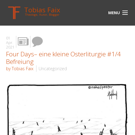
Tobias Faix
MENU
Theologe, Autor, Blogger
HOME
01
BLOG
Apr.
2021
Four Days– eine kleine Osterliturgie #1/4
BIOGRAPHIE
Befreiung
BÜCHER
by Tobias Faix
Uncategorized
UNTERWEGS
MEDIEN
KONTAKT
LINKS