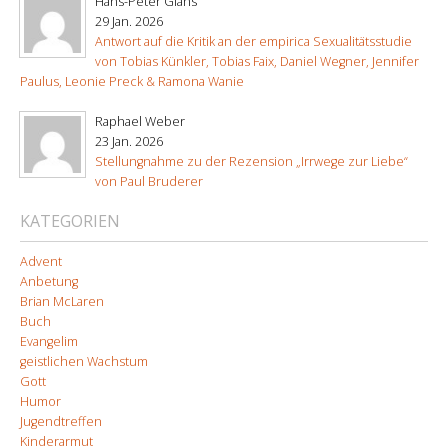
Hans-Peter Glahs
29 Jan. 2026
Antwort auf die Kritik an der empirica Sexualitätsstudie
von Tobias Künkler, Tobias Faix, Daniel Wegner, Jennifer
Paulus, Leonie Preck & Ramona Wanie
Raphael Weber
23 Jan. 2026
Stellungnahme zu der Rezension „Irrwege zur Liebe“
von Paul Bruderer
KATEGORIEN
Advent
Anbetung
Brian McLaren
Buch
Evangelim
geistlichen Wachstum
Gott
Humor
Jugendtreffen
Kinderarmut