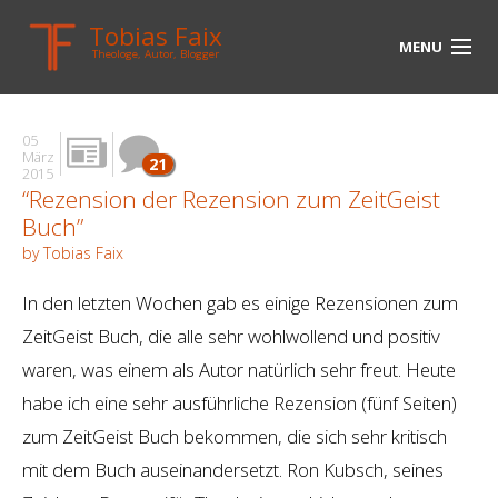
Tobias Faix
MENU
Theologe, Autor, Blogger
HOME
05
BLOG
März
21
2015
“Rezension der Rezension zum ZeitGeist
BIOGRAPHIE
Buch”
BÜCHER
by Tobias Faix
UNTERWEGS
In den letzten Wochen gab es einige Rezensionen zum
ZeitGeist Buch, die alle sehr wohlwollend und positiv
MEDIEN
waren, was einem als Autor natürlich sehr freut. Heute
KONTAKT
habe ich eine sehr ausführliche Rezension (fünf Seiten)
zum ZeitGeist Buch bekommen, die sich sehr kritisch
LINKS
mit dem Buch auseinandersetzt. Ron Kubsch, seines