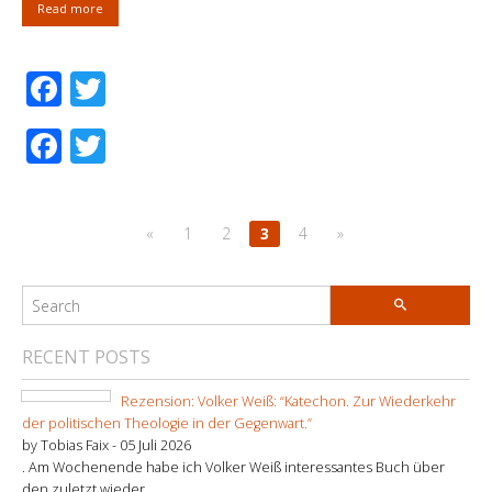
Read more
Facebook
Twitter
Facebook
Twitter
«
1
2
3
4
»
RECENT POSTS
Rezension: Volker Weiß: “Katechon. Zur Wiederkehr
der politischen Theologie in der Gegenwart.”
by Tobias Faix -
05 Juli 2026
. Am Wochenende habe ich Volker Weiß interessantes Buch über
den zuletzt wieder ...