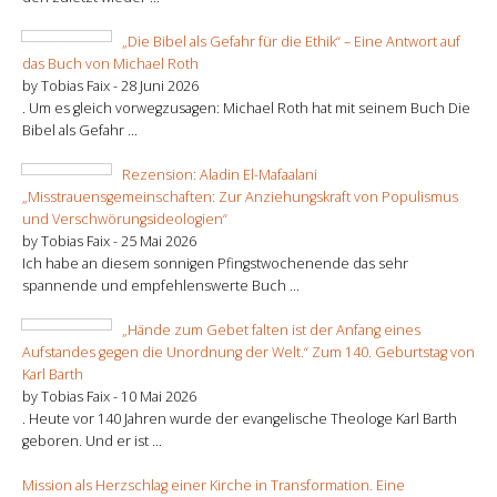
„Die Bibel als Gefahr für die Ethik“ – Eine Antwort auf
das Buch von Michael Roth
by Tobias Faix -
28 Juni 2026
. Um es gleich vorwegzusagen: Michael Roth hat mit seinem Buch Die
Bibel als Gefahr ...
Rezension: Aladin El-Mafaalani
„Misstrauensgemeinschaften: Zur Anziehungskraft von Populismus
und Verschwörungsideologien“
by Tobias Faix -
25 Mai 2026
Ich habe an diesem sonnigen Pfingstwochenende das sehr
spannende und empfehlenswerte Buch ...
„Hände zum Gebet falten ist der Anfang eines
Aufstandes gegen die Unordnung der Welt.“ Zum 140. Geburtstag von
Karl Barth
by Tobias Faix -
10 Mai 2026
. Heute vor 140 Jahren wurde der evangelische Theologe Karl Barth
geboren. Und er ist ...
Mission als Herzschlag einer Kirche in Transformation. Eine