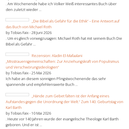
. Am Wochenende habe ich Volker Weiß interessantes Buch über
den zuletzt wieder ...
„Die Bibel als Gefahr für die Ethik“ – Eine Antwort auf
das Buch von Michael Roth
by Tobias Faix -
28 Juni 2026
. Um es gleich vorwegzusagen: Michael Roth hat mit seinem Buch Die
Bibel als Gefahr ...
Rezension: Aladin El-Mafaalani
„Misstrauensgemeinschaften: Zur Anziehungskraft von Populismus
und Verschwörungsideologien“
by Tobias Faix -
25 Mai 2026
Ich habe an diesem sonnigen Pfingstwochenende das sehr
spannende und empfehlenswerte Buch ...
„Hände zum Gebet falten ist der Anfang eines
Aufstandes gegen die Unordnung der Welt.“ Zum 140. Geburtstag von
Karl Barth
by Tobias Faix -
10 Mai 2026
. Heute vor 140 Jahren wurde der evangelische Theologe Karl Barth
geboren. Und er ist ...