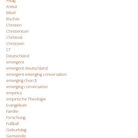
Alltag
Armut
Bibel
Bücher
Christen
Christentum
Christival
Christsein
CT
Deutschland
emergent
emergent deutschland
emergent emerging conversation
emerging church
emerging conversation
empirica
empirische Theologie
Evangelium
Familie
Forschung
Fußball
Geburtstag
Gemeinde