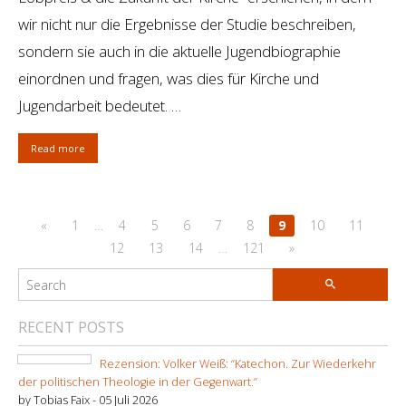
wir nicht nur die Ergebnisse der Studie beschreiben,
sondern sie auch in die aktuelle Jugendbiographie
einordnen und fragen, was dies für Kirche und
Jugendarbeit bedeutet. …
Read more
«
1
…
4
5
6
7
8
9
10
11
12
13
14
…
121
»
RECENT POSTS
Rezension: Volker Weiß: “Katechon. Zur Wiederkehr
der politischen Theologie in der Gegenwart.”
by Tobias Faix -
05 Juli 2026