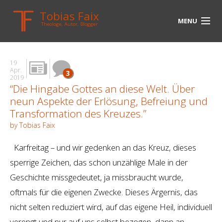
Tobias Faix
MENU
Theologe, Autor, Blogger
HOME
19
BLOG
Apr.
3
2019
“Die Hingabe Gottes an diese Welt. Über
BIOGRAPHIE
neun Aspekte der Erlösung, Befreiung und
BÜCHER
Transformation des Kreuzes.”
by Tobias Faix
UNTERWEGS
Karfreitag – und wir gedenken an das Kreuz, dieses
MEDIEN
sperrige Zeichen, das schon unzählige Male in der
KONTAKT
Geschichte missgedeutet, ja missbraucht wurde,
oftmals für die eigenen Zwecke. Dieses Ärgernis, das
LINKS
nicht selten reduziert wird, auf das eigene Heil, individuell
verengt und nur auf uns selbst bezogen, dann an