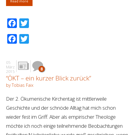
Read more
Facebook
Twitter
Facebook
Twitter
05
März
8
2015
“ÖKT – ein kurzer Blick zurück”
by Tobias Faix
Der 2. Ökumenische Kirchentag ist mittlerweile
Geschichte und der schnöde Alltag hat mich schon
wieder fest im Griff. Aber als empirischer Theologe
möchte ich noch einige teilnehmende Beobachtungen
festhalten:Nächstenliebe wurde groß geschrieben, wenn