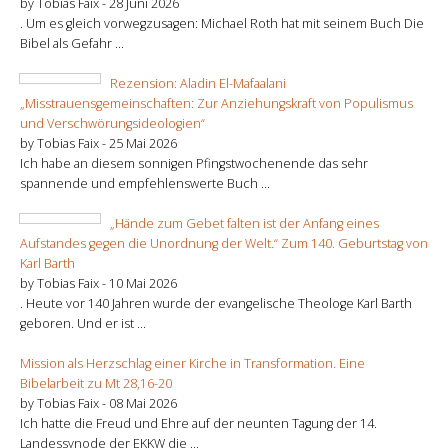
by Tobias Faix -
28 Juni 2026
. Um es gleich vorwegzusagen: Michael Roth hat mit seinem Buch Die
Bibel als Gefahr ...
Rezension: Aladin El-Mafaalani
„Misstrauensgemeinschaften: Zur Anziehungskraft von Populismus
und Verschwörungsideologien“
by Tobias Faix -
25 Mai 2026
Ich habe an diesem sonnigen Pfingstwochenende das sehr
spannende und empfehlenswerte Buch ...
„Hände zum Gebet falten ist der Anfang eines
Aufstandes gegen die Unordnung der Welt.“ Zum 140. Geburtstag von
Karl Barth
by Tobias Faix -
10 Mai 2026
. Heute vor 140 Jahren wurde der evangelische Theologe Karl Barth
geboren. Und er ist ...
Mission als Herzschlag einer Kirche in Transformation. Eine
Bibelarbeit zu Mt 28,16-20
by Tobias Faix -
08 Mai 2026
Ich hatte die Freud und Ehre auf der neunten Tagung der 14.
Landessynode der EKKW die ...