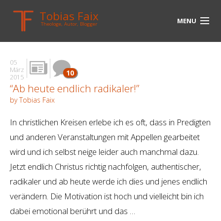
Tobias Faix
MENU
Theologe, Autor, Blogger
HOME
05
BLOG
März
10
2015
“Ab heute endlich radikaler!”
BIOGRAPHIE
by Tobias Faix
BÜCHER
In christlichen Kreisen erlebe ich es oft, dass in Predigten
UNTERWEGS
und anderen Veranstaltungen mit Appellen gearbeitet
wird und ich selbst neige leider auch manchmal dazu.
MEDIEN
Jetzt endlich Christus richtig nachfolgen, authentischer,
KONTAKT
radikaler und ab heute werde ich dies und jenes endlich
verändern. Die Motivation ist hoch und vielleicht bin ich
LINKS
dabei emotional berührt und das …