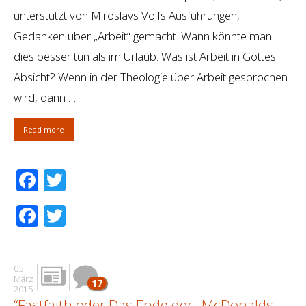
unterstützt von Miroslavs Volfs Ausführungen,
Gedanken über „Arbeit“ gemacht. Wann könnte man
dies besser tun als im Urlaub. Was ist Arbeit in Gottes
Absicht? Wenn in der Theologie über Arbeit gesprochen
wird, dann …
Read more
Facebook
Twitter
Facebook
Twitter
05
März
17
2015
“Fastfaith oder Das Ende der „McDonalds-