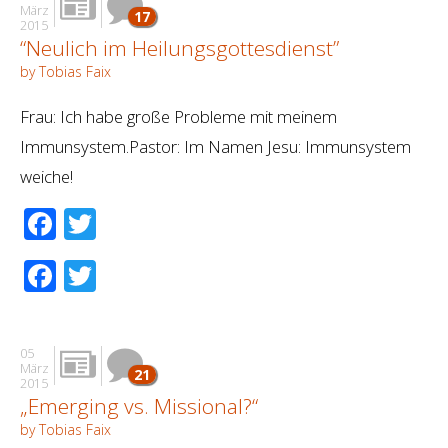
März
17
2015
“Neulich im Heilungsgottesdienst”
by Tobias Faix
Frau: Ich habe große Probleme mit meinem
Immunsystem.Pastor: Im Namen Jesu: Immunsystem
weiche!
Facebook
Twitter
Facebook
Twitter
05
März
21
2015
„Emerging vs. Missional?“
by Tobias Faix