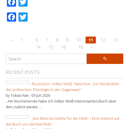
Facebook
Twitter
Facebook
Twitter
«
1
…
6
7
8
9
10
11
12
13
14
15
16
…
18
»
RECENT POSTS
Rezension: Volker Weiß: “Katechon. Zur Wiederkehr
der politischen Theologie in der Gegenwart.”
by Tobias Faix -
05 Juli 2026
. Am Wochenende habe ich Volker Weiß interessantes Buch über
den zuletzt wieder ...
„Die Bibel als Gefahr für die Ethik“ – Eine Antwort auf
das Buch von Michael Roth