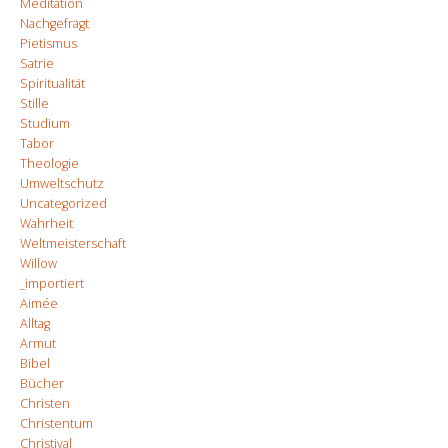
Meditation
Nachgefragt
Pietismus
Satrie
Spiritualität
Stille
Studium
Tabor
Theologie
Umweltschutz
Uncategorized
Wahrheit
Weltmeisterschaft
Willow
_importiert
Aimée
Alltag
Armut
Bibel
Bücher
Christen
Christentum
Christival