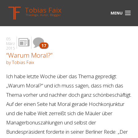
Tobias Faix
MENU
Theologe, Autor, Blogger
HOME
05
BLOG
März
17
2015
“Warum Moral?”
BIOGRAPHIE
by Tobias Faix
BÜCHER
Ich habe letzte Woche über das Thema gepredigt:
UNTERWEGS
„Warum Moral?“ und ich muss sagen, dass mich das
Thema vorher und nachher doch ganz schönbeschäftigt.
MEDIEN
Auf der einen Seite hat Moral gerade Hochkonjunktur
KONTAKT
und die halbe Welt zerreißt sich die Mäuler über
Managerbonuszahlungen und selbst der
LINKS
Bundespräsident forderte in seiner Berliner Rede: „Der