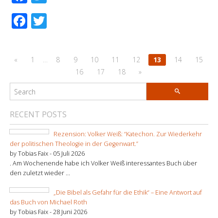
Facebook
Twitter
«
1
…
8
9
10
11
12
13
14
15
16
17
18
»
RECENT POSTS
Rezension: Volker Weiß: “Katechon. Zur Wiederkehr
der politischen Theologie in der Gegenwart.”
by Tobias Faix -
05 Juli 2026
. Am Wochenende habe ich Volker Weiß interessantes Buch über
den zuletzt wieder ...
„Die Bibel als Gefahr für die Ethik“ – Eine Antwort auf
das Buch von Michael Roth
by Tobias Faix -
28 Juni 2026