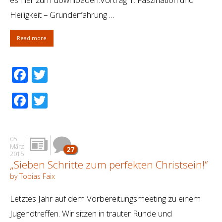
Heiligkeit – Grunderfahrung …
Read more
Facebook
Twitter
Facebook
Twitter
05
März
27
2015
„Sieben Schritte zum perfekten Christsein!“
by Tobias Faix
Letztes Jahr auf dem Vorbereitungsmeeting zu einem
Jugendtreffen. Wir sitzen in trauter Runde und