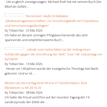
. Um es gleich vorwegzusagen: Michael Roth hat mit seinem Buch Die
Bibel als Gefahr ...
Rezension: Aladin El-Mafaalani
„Misstrauensgemeinschaften: Zur Anziehungskraft von Populismus
und Verschwörungsideologien“
by Tobias Faix -
25 Mai 2026
Ich habe an diesem sonnigen Pfingstwochenende das sehr
spannende und empfehlenswerte Buch ...
„Hände zum Gebet falten ist der Anfang eines
Aufstandes gegen die Unordnung der Welt.“ Zum 140. Geburtstag von
Karl Barth
by Tobias Faix -
10 Mai 2026
. Heute vor 140 Jahren wurde der evangelische Theologe Karl Barth
geboren. Und er ist ...
Mission als Herzschlag einer Kirche in Transformation. Eine
Bibelarbeit zu Mt 28,16-20
by Tobias Faix -
08 Mai 2026
Ich hatte die Freud und Ehre auf der neunten Tagung der 14.
Landessynode der EKKW die ...