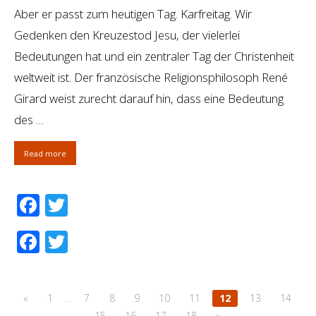
Aber er passt zum heutigen Tag. Karfreitag. Wir
Gedenken den Kreuzestod Jesu, der vielerlei
Bedeutungen hat und ein zentraler Tag der Christenheit
weltweit ist. Der französische Religionsphilosoph René
Girard weist zurecht darauf hin, dass eine Bedeutung
des …
Read more
Facebook
Twitter
Facebook
Twitter
«
1
…
7
8
9
10
11
12
13
14
15
16
17
18
»