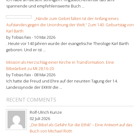
spannende und empfehlenswerte Buch ...
„Hände zum Gebet falten ist der Anfang eines
Aufstandes gegen die Unordnung der Welt.“ Zum 140. Geburtstag von
Karl Barth
by Tobias Faix -
10 Mai 2026
. Heute vor 140 Jahren wurde der evangelische Theologe Karl Barth
geboren. Und er ist ...
Mission als Herzschlag einer Kirche in Transformation. Eine
Bibelarbeit zu Mt 28,16-20
by Tobias Faix -
08 Mai 2026
Ich hatte die Freud und Ehre auf der neunten Tagung der 14.
Landessynode der EKKW die ...
RECENT COMMENTS
Rolf-Ulrich Kunze
02 Juli 2026
„Die Bibel als Gefahr für die Ethik“ – Eine Antwort auf das
Buch von Michael Roth