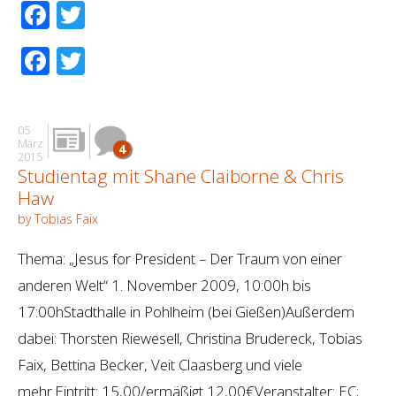
Facebook
Twitter
Facebook
Twitter
05
März
4
2015
Studientag mit Shane Claiborne & Chris
Haw
by Tobias Faix
Thema: „Jesus for President – Der Traum von einer
anderen Welt“ 1. November 2009, 10:00h bis
17:00hStadthalle in Pohlheim (bei Gießen)Außerdem
dabei: Thorsten Riewesell, Christina Brudereck, Tobias
Faix, Bettina Becker, Veit Claasberg und viele
mehr.Eintritt: 15,00/ermäßigt 12,00€Veranstalter: EC;