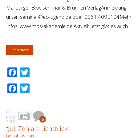
Marburger Bibelseminar & Brunnen VerlagAnmeldung
unter: seminar@ec-jugend.de oder 0561 4095104Mehr
Infos: www.mbs-akademie.de Aktuell: Jetzt gibt es auch
…
Read more
Facebook
Twitter
Facebook
Twitter
05
März
6
2015
“Juli Zeh als Lichtblick”
by Tobias Faix