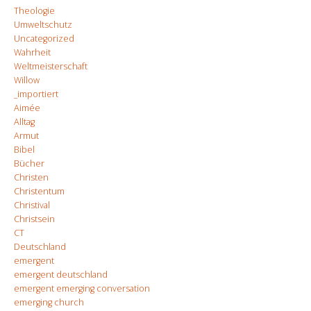
Theologie
Umweltschutz
Uncategorized
Wahrheit
Weltmeisterschaft
Willow
_importiert
Aimée
Alltag
Armut
Bibel
Bücher
Christen
Christentum
Christival
Christsein
CT
Deutschland
emergent
emergent deutschland
emergent emerging conversation
emerging church