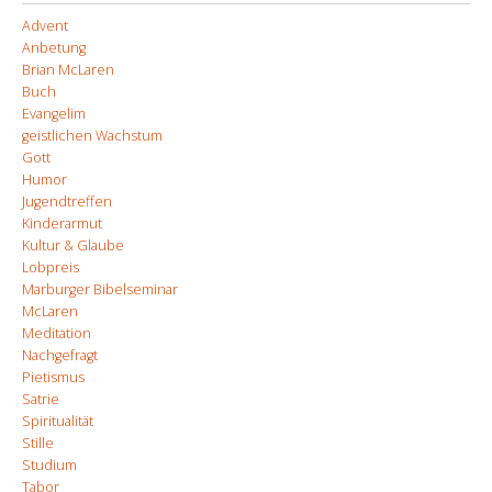
Advent
Anbetung
Brian McLaren
Buch
Evangelim
geistlichen Wachstum
Gott
Humor
Jugendtreffen
Kinderarmut
Kultur & Glaube
Lobpreis
Marburger Bibelseminar
McLaren
Meditation
Nachgefragt
Pietismus
Satrie
Spiritualität
Stille
Studium
Tabor