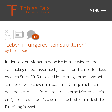
Tobias Faix
MENU
Theologe, Autor, Blogger
HOME
05
BLOG
März
13
2015
“Leben in ungerechten Strukturen”
BIOGRAPHIE
by Tobias Faix
BÜCHER
In den letzten Monaten habe ich immer wieder über
UNTERWEGS
nachhaltigen Lebensstil nachgedacht und ich hoffe, dass
es auch Stück für Stück zur Umsetzung kommt, wobei
MEDIEN
ich merke wie schwer mir das fällt. Denn je mehr ich
KONTAKT
nachdenke, mich informiere etc. je komplizierter scheint
ein “gerechtes Leben” zu sein. Einfach ist zumindest die
LINKS
Einteilung in zwei …