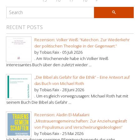
RECENT POSTS
Rezension: Volker Weiß: “Katechon. Zur Wiederkehr
der politischen Theologie in der Gegenwart.”
by Tobias Faix -
05 Juli 2026
. Am Wochenende habe ich Volker Weiß
interessantes Buch über den zuletzt wieder ...
„Die Bibel als Gefahr für die Ethik“ – Eine Antwort auf
das Buch von Michael Roth
by Tobias Faix -
28 Juni 2026
. Um es gleich vorwegzusagen: Michael Roth hat mit
seinem Buch Die Bibel als Gefahr ...
Rezension: Aladin El-Mafaalani
„Misstrauensgemeinschaften: Zur Anziehungskraft
von Populismus und Verschwörungsideologien“
by Tobias Faix -
25 Mai 2026
Ich habe an diesem sonnigen Pfingstwochenende das sehr