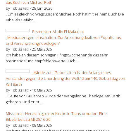
das Buch von Michael Roth
by Tobias Faix -
28 Juni 2026
. Um es gleich vorwegzusagen: Michael Roth hat mit seinem Buch Die
Bibel als Gefahr ...
Rezension: Aladin El-Mafaalani
„Misstrauensgemeinschaften: Zur Anziehungskraft von Populismus
und Verschwörungsideologien“
by Tobias Faix -
25 Mai 2026
Ich habe an diesem sonnigen Pfingstwochenende das sehr
spannende und empfehlenswerte Buch ...
„Hände zum Gebet falten ist der Anfang eines
Aufstandes gegen die Unordnung der Welt.“ Zum 140. Geburtstag von
Karl Barth
by Tobias Faix -
10 Mai 2026
. Heute vor 140 Jahren wurde der evangelische Theologe Karl Barth
geboren. Und er ist ...
Mission als Herzschlag einer Kirche in Transformation. Eine
Bibelarbeit zu Mt 28,16-20
by Tobias Faix -
08 Mai 2026