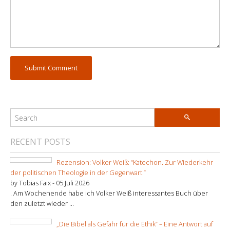
RECENT POSTS
Rezension: Volker Weiß: “Katechon. Zur Wiederkehr
der politischen Theologie in der Gegenwart.”
by Tobias Faix -
05 Juli 2026
. Am Wochenende habe ich Volker Weiß interessantes Buch über
den zuletzt wieder ...
„Die Bibel als Gefahr für die Ethik“ – Eine Antwort auf