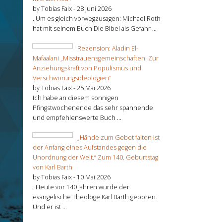
by Tobias Faix -
28 Juni 2026
. Um es gleich vorwegzusagen: Michael Roth
hat mit seinem Buch Die Bibel als Gefahr ...
Rezension: Aladin El-
Mafaalani „Misstrauensgemeinschaften: Zur
Anziehungskraft von Populismus und
Verschwörungsideologien“
by Tobias Faix -
25 Mai 2026
Ich habe an diesem sonnigen
Pfingstwochenende das sehr spannende
und empfehlenswerte Buch ...
„Hände zum Gebet falten ist
der Anfang eines Aufstandes gegen die
Unordnung der Welt.“ Zum 140. Geburtstag
von Karl Barth
by Tobias Faix -
10 Mai 2026
. Heute vor 140 Jahren wurde der
evangelische Theologe Karl Barth geboren.
Und er ist ...