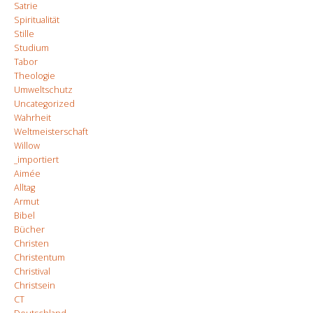
Satrie
Spiritualität
Stille
Studium
Tabor
Theologie
Umweltschutz
Uncategorized
Wahrheit
Weltmeisterschaft
Willow
_importiert
Aimée
Alltag
Armut
Bibel
Bücher
Christen
Christentum
Christival
Christsein
CT