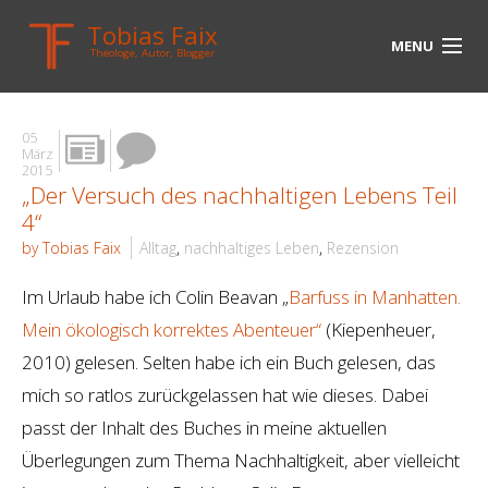
Tobias Faix
MENU
Theologe, Autor, Blogger
HOME
05
BLOG
März
2015
„Der Versuch des nachhaltigen Lebens Teil
BIOGRAPHIE
4“
BÜCHER
by Tobias Faix
Alltag
,
nachhaltiges Leben
,
Rezension
UNTERWEGS
Im Urlaub habe ich Colin Beavan „
Barfuss in Manhatten.
Mein ökologisch korrektes Abenteuer“
(Kiepenheuer,
MEDIEN
2010) gelesen. Selten habe ich ein Buch gelesen, das
KONTAKT
mich so ratlos zurückgelassen hat wie dieses. Dabei
passt der Inhalt des Buches in meine aktuellen
LINKS
Überlegungen zum Thema Nachhaltigkeit, aber vielleicht