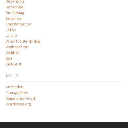
Rezension
Soziologie
Studientag
Südafrika
Transformation
UNISA
Urlaub
Vater-Tochter-Dialog
Weihnachten
Weltbild
Zeit
ZeitGeist
META
Anmelden
Eintrags-Feed
Kommentar-Feed
WordPress.org