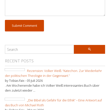
RECENT POSTS
Rezension: Volker Weiß: “Katechon. Zur Wiederkehr
der politischen Theologie in der Gegenwart.”
by Tobias Faix -
05 Juli 2026
. Am Wochenende habe ich Volker Weiß interessantes Buch über
den zuletzt wieder ...
„Die Bibel als Gefahr für die Ethik“ – Eine Antwort auf
das Buch von Michael Roth