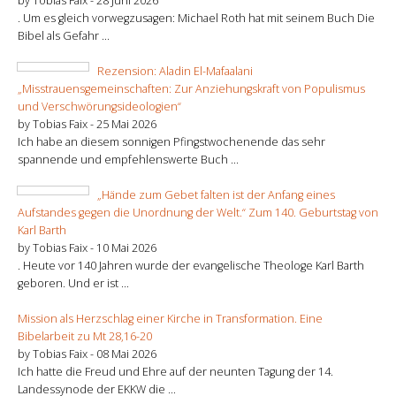
by Tobias Faix -
28 Juni 2026
. Um es gleich vorwegzusagen: Michael Roth hat mit seinem Buch Die
Bibel als Gefahr ...
Rezension: Aladin El-Mafaalani
„Misstrauensgemeinschaften: Zur Anziehungskraft von Populismus
und Verschwörungsideologien“
by Tobias Faix -
25 Mai 2026
Ich habe an diesem sonnigen Pfingstwochenende das sehr
spannende und empfehlenswerte Buch ...
„Hände zum Gebet falten ist der Anfang eines
Aufstandes gegen die Unordnung der Welt.“ Zum 140. Geburtstag von
Karl Barth
by Tobias Faix -
10 Mai 2026
. Heute vor 140 Jahren wurde der evangelische Theologe Karl Barth
geboren. Und er ist ...
Mission als Herzschlag einer Kirche in Transformation. Eine
Bibelarbeit zu Mt 28,16-20
by Tobias Faix -
08 Mai 2026
Ich hatte die Freud und Ehre auf der neunten Tagung der 14.
Landessynode der EKKW die ...