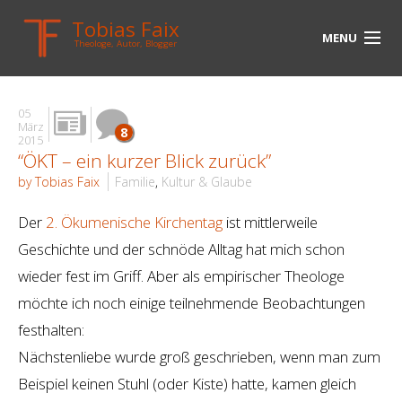
Tobias Faix
MENU
Theologe, Autor, Blogger
HOME
05
BLOG
März
8
2015
“ÖKT – ein kurzer Blick zurück”
BIOGRAPHIE
by Tobias Faix
Familie
,
Kultur & Glaube
BÜCHER
Der
2. Ökumenische Kirchentag
ist mittlerweile
UNTERWEGS
Geschichte und der schnöde Alltag hat mich schon
wieder fest im Griff. Aber als empirischer Theologe
MEDIEN
möchte ich noch einige teilnehmende Beobachtungen
KONTAKT
festhalten:
Nächstenliebe wurde groß geschrieben, wenn man zum
LINKS
Beispiel keinen Stuhl (oder Kiste) hatte, kamen gleich