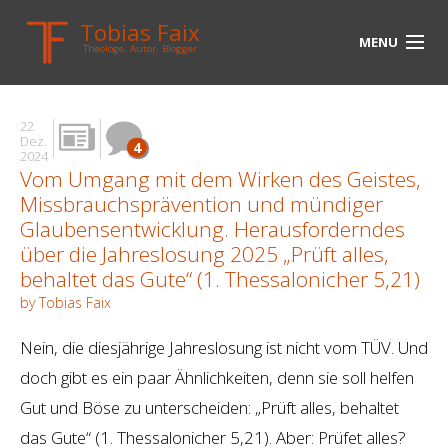
Tobias Faix
MENU
Theologe, Autor, Blogger
HOME
22
BLOG
Dez.
4
2024
Vom Umgang mit dem Wirken des Geistes,
BIOGRAPHIE
Missbrauchsprävention und mündiger
BÜCHER
Glaubensentwicklung. Herausforderndes
über die Jahreslosung 2025 „Prüft alles,
UNTERWEGS
behaltet das Gute“ (1. Thessalonicher 5,21)
by Tobias Faix
MEDIEN
Nein, die diesjährige Jahreslosung ist nicht vom TÜV. Und
KONTAKT
doch gibt es ein paar Ähnlichkeiten, denn sie soll helfen
LINKS
Gut und Böse zu unterscheiden: „Prüft alles, behaltet
das Gute“ (1. Thessalonicher 5,21). Aber: Prüfet alles?