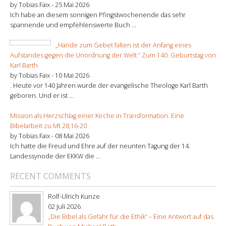
by Tobias Faix -
25 Mai 2026
Ich habe an diesem sonnigen Pfingstwochenende das sehr
spannende und empfehlenswerte Buch ...
„Hände zum Gebet falten ist der Anfang eines
Aufstandes gegen die Unordnung der Welt.“ Zum 140. Geburtstag von
Karl Barth
by Tobias Faix -
10 Mai 2026
. Heute vor 140 Jahren wurde der evangelische Theologe Karl Barth
geboren. Und er ist ...
Mission als Herzschlag einer Kirche in Transformation. Eine
Bibelarbeit zu Mt 28,16-20
by Tobias Faix -
08 Mai 2026
Ich hatte die Freud und Ehre auf der neunten Tagung der 14.
Landessynode der EKKW die ...
RECENT COMMENTS
Rolf-Ulrich Kunze
02 Juli 2026
„Die Bibel als Gefahr für die Ethik“ – Eine Antwort auf das