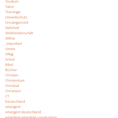
Studium
Tabor
Theologie
Umweltschutz
Uncategorized
Wahrheit
Weltmeisterschaft
Willow
_importiert
Aimée
Alltag
Armut
Bibel
Bücher
Christen
Christentum
Christival
Christsein
CT
Deutschland
emergent
emergent deutschland
emergent emerging conversation