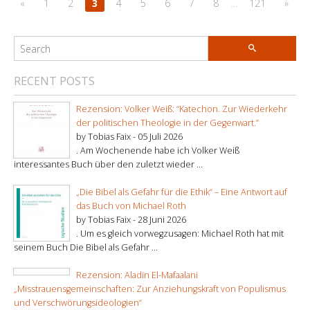
«
1
2
3
4
5
6
7
8
…
121
»
RECENT POSTS
Rezension: Volker Weiß: “Katechon. Zur Wiederkehr
der politischen Theologie in der Gegenwart.”
by Tobias Faix -
05 Juli 2026
. Am Wochenende habe ich Volker Weiß
interessantes Buch über den zuletzt wieder ...
„Die Bibel als Gefahr für die Ethik“ – Eine Antwort auf
das Buch von Michael Roth
by Tobias Faix -
28 Juni 2026
. Um es gleich vorwegzusagen: Michael Roth hat mit
seinem Buch Die Bibel als Gefahr ...
Rezension: Aladin El-Mafaalani
„Misstrauensgemeinschaften: Zur Anziehungskraft von Populismus
und Verschwörungsideologien“